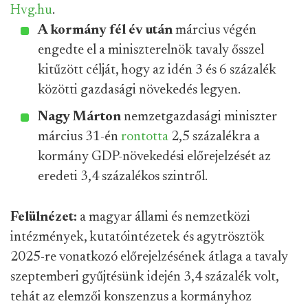
Hvg.hu
.
A kormány fél év után
március végén
engedte el a miniszterelnök tavaly ősszel
kitűzött célját, hogy az idén 3 és 6 százalék
közötti gazdasági növekedés legyen.
Nagy Márton
nemzetgazdasági miniszter
március 31-én
rontotta
2,5 százalékra a
kormány GDP-növekedési előrejelzését az
eredeti 3,4 százalékos szintről.
Felülnézet:
a magyar állami és nemzetközi
intézmények, kutatóintézetek és agytrösztök
2025-re vonatkozó előrejelzésének átlaga a tavaly
szeptemberi gyűjtésünk idején 3,4 százalék volt,
tehát az elemzői konszenzus a kormányhoz