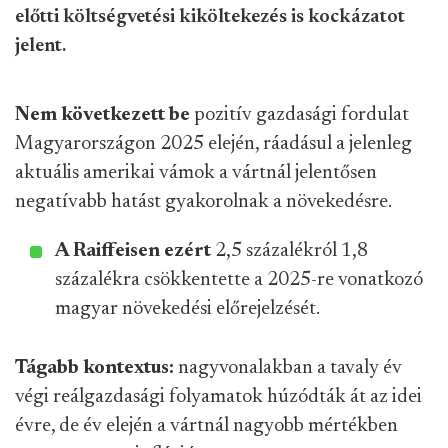
előtti költségvetési kiköltekezés is kockázatot
jelent.
Nem következett be
pozitív gazdasági fordulat
Magyarországon 2025 elején, ráadásul a jelenleg
aktuális amerikai vámok a vártnál jelentősen
negatívabb hatást gyakorolnak a növekedésre.
A Raiffeisen ezért
2,5 százalékról 1,8
százalékra csökkentette a 2025-re vonatkozó
magyar növekedési előrejelzését.
Tágabb kontextus:
nagyvonalakban a tavaly év
végi reálgazdasági folyamatok húzódták át az idei
évre, de év elején a vártnál nagyobb mértékben