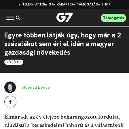
TELEX
AFTER
G7
KARAKTER
TÁMOGATÁS
SHOP
Támogatás
Egyre többen látják úgy, hogy már a 2
százalékot sem éri el idén a magyar
gazdasági növekedés
KÖZÉLET
Stubnya Bence
Elmaradt az év elejére beharangozott fordulat,
ráadásul a kereskedelmi háború és a választások