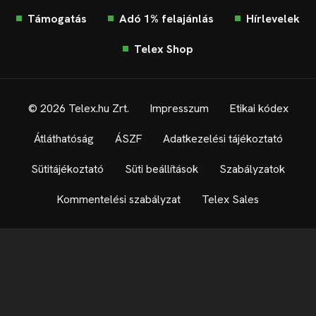
Támogatás
Adó 1% felajánlás
Hírlevelek
Telex Shop
© 2026 Telex.hu Zrt.
Impresszum
Etikai kódex
Átláthatóság
ÁSZF
Adatkezelési tájékoztató
Sütitájékoztató
Süti beállítások
Szabályzatok
Kommentelési szabályzat
Telex Sales