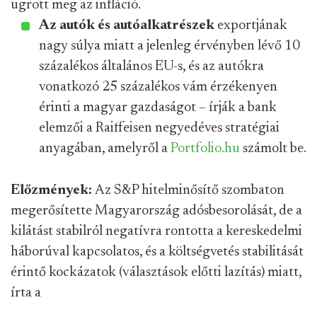
ugrott meg az infláció.
Az autók és autóalkatrészek
exportjának
nagy súlya miatt a jelenleg érvényben lévő 10
százalékos általános EU-s, és az autókra
vonatkozó 25 százalékos vám érzékenyen
érinti a magyar gazdaságot – írják a bank
elemzői a Raiffeisen negyedéves stratégiai
anyagában, amelyről a
Portfolio.hu
számolt be.
Előzmények: ​
Az S&P hitelminősítő szombaton
megerősítette Magyarország adósbesorolását, de a
kilátást stabilról negatívra rontotta a kereskedelmi
háborúval kapcsolatos, és a költségvetés stabilitását
érintő kockázatok (választások előtti lazítás) miatt,
írta a