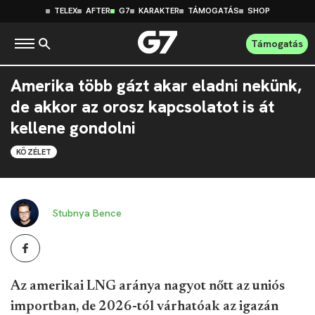
TELEX
AFTER
G7
KARAKTER
TÁMOGATÁS
SHOP
Támogatás
Amerika több gázt akar eladni nekünk,
de akkor az orosz kapcsolatot is át
kellene gondolni
KÖZÉLET
Stubnya Bence
Az amerikai LNG aránya nagyot nőtt az uniós
importban, de 2026-tól várhatóak az igazán