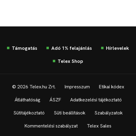
Támogatás
Adó 1% felajánlás
Hírlevelek
Telex Shop
© 2026 Telex.hu Zrt.
Impresszum
Etikai kódex
Átláthatóság
ÁSZF
Adatkezelési tájékoztató
Sütitájékoztató
Süti beállítások
Szabályzatok
Kommentelési szabályzat
Telex Sales