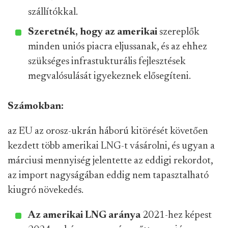
szállítókkal.
Szeretnék, hogy az amerikai
szereplők
minden uniós piacra eljussanak, és az ehhez
szükséges infrastukturális fejlesztések
megvalósulását igyekeznek elősegíteni.
Számokban:
az EU az orosz-ukrán háború kitörését követően
kezdett több amerikai LNG-t vásárolni, és ugyan a
márciusi mennyiség jelentette az eddigi rekordot,
az import nagyságában eddig nem tapasztalható
kiugró növekedés.
Az amerikai LNG aránya
2021-hez képest