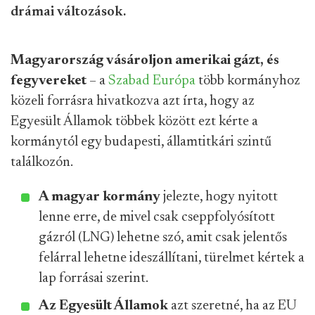
drámai változások.
Magyarország vásároljon amerikai gázt, és
fegyvereket
– a
Szabad Európa
több kormányhoz
közeli forrásra hivatkozva azt írta, hogy az
Egyesült Államok többek között
ezt kérte a
kormánytól egy budapesti, államtitkári szintű
találkozón
.
A magyar kormány
jelezte, hogy nyitott
lenne erre, de mivel csak cseppfolyósított
gázról (LNG) lehetne szó, amit csak jelentős
felárral lehetne ideszállítani, türelmet kértek a
lap forrásai szerint.
Az Egyesült Államok
azt szeretné, ha az EU