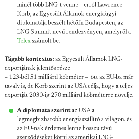
minél több LNG-t venne – erről Lawrence
Korb, az Egyesült Államok energiaügyi
diplomatája beszélt hétőfn Budapesten, az
LNG Summit nevű rendezvényen, amelyről a
Telex
számolt be.
Tágabb kontextus:
az Egyesült Államok LNG-
exportjának jelentős része
– 123-ból 51 milliárd köbméter – jött az EU-ba már
tavaly is, de Korb szerint az USA célja, hogy a teljes
exportját 2030-ig 270 milliárd köbméterre növelje.
A diplomata szerint
az USA a
legmegbízhatóbb energiaszállító a világon, és
az EU-nak érdemes lenne hosszú távú
szerződéseket kötni az amerikai LNG-