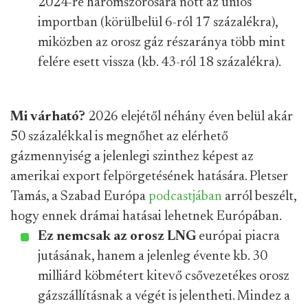
2024-re háromszorosára nőtt az uniós
importban (körülbelül 6-ról 17 százalékra),
miközben az orosz gáz részaránya több mint
felére esett vissza (kb. 43-ról 18 százalékra).
Mi várható?
2026 elejétől néhány éven belül akár
50 százalékkal is megnőhet az elérhető
gázmennyiség a jelenlegi szinthez képest az
amerikai export felpörgetésének hatására. Pletser
Tamás, a Szabad Európa
podcastjában
arról beszélt,
hogy ennek drámai hatásai lehetnek Európában.
Ez nemcsak az orosz LNG
európai piacra
jutásának, hanem a jelenleg évente kb. 30
milliárd köbmétert kitevő csővezetékes orosz
gázszállításnak a végét is jelentheti. Mindez a