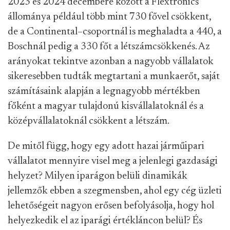
2023 és 2024 decembere között a Flextronics
állománya például több mint 730 fővel csökkent,
de a Continental–csoportnál is meghaladta a 440, a
Boschnál pedig a 330 főt a létszámcsökkenés. Az
arányokat tekintve azonban a nagyobb vállalatok
sikeresebben tudták megtartani a munkaerőt, saját
számításaink alapján a legnagyobb mértékben
főként a magyar tulajdonú kisvállalatoknál és a
középvállalatoknál csökkent a létszám.
De mitől függ, hogy egy adott hazai járműipari
vállalatot mennyire visel meg a jelenlegi gazdasági
helyzet? Milyen iparágon belüli dinamikák
jellemzők ebben a szegmensben, ahol egy cég üzleti
lehetőségeit nagyon erősen befolyásolja, hogy hol
helyezkedik el az iparági értékláncon belül? És