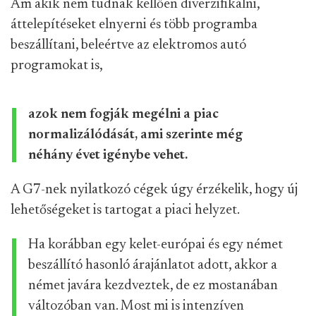
Ám akik nem tudnak kellően diverzifikálni,
áttelepítéseket elnyerni és több programba
beszállítani, beleértve az elektromos autó
programokat is,
azok nem fogják megélni a piac
normalizálódását, ami szerinte még
néhány évet igénybe vehet.
A G7-nek nyilatkozó cégek úgy érzékelik, hogy új
lehetőségeket is tartogat a piaci helyzet.
Ha korábban egy kelet-európai és egy német
beszállító hasonló árajánlatot adott, akkor a
német javára kezdveztek, de ez mostanában
változóban van. Most mi is intenzíven