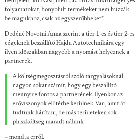
nem jelent kihívást, mert „az infrastruktúraigényes
folyamatokat, bonyolult termékeket nem húzzák
be magukhoz, csak az egyszerűbbeket”.
Dedéné Novotni Anna szerint a tier 1-es és tier 2-es
cégeknek beszállító Hajdu Autotechnikára egy
ilyen időszakban nagyobb a nyomást helyeznek a
partnerek.
A költségmegosztásról szóló tárgyalásoknál
nagyon sokat számít, hogy egy beszállító
mennyire fontos a partnerének. Ilyenkor az
erőviszonyok előtérbe kerülnek. Van, amit át
tudtunk hárítani, de más területeken sok
pluszköltség maradt nálunk
– mondta erről.