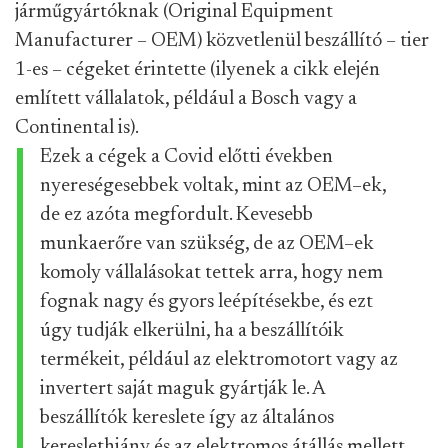
járműgyártóknak (Original Equipment
Manufacturer – OEM) közvetlenül beszállító – tier
1-es – cégeket érintette (ilyenek a cikk elején
említett vállalatok, például a Bosch vagy a
Continental is).
Ezek a cégek a Covid előtti években
nyereségesebbek voltak, mint az OEM–ek,
de ez azóta megfordult. Kevesebb
munkaerőre van szükség, de az OEM–ek
komoly vállalásokat tettek arra, hogy nem
fognak nagy és gyors leépítésekbe, és ezt
úgy tudják elkerülni, ha a beszállítóik
termékeit, például az elektromotort vagy az
invertert saját maguk gyártják le. A
beszállítók kereslete így az általános
kereslethiány és az elektromos átállás mellett