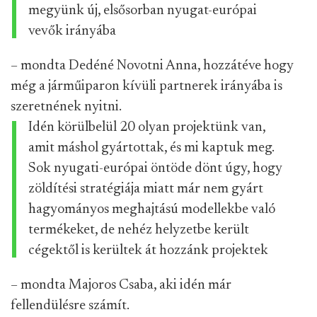
megyünk új, elsősorban nyugat-európai
vevők irányába
– mondta Dedéné Novotni Anna, hozzátéve hogy
még a járműiparon kívüli partnerek irányába is
szeretnének nyitni.
Idén körülbelül 20 olyan projektünk van,
amit máshol gyártottak, és mi kaptuk meg.
Sok nyugati-európai öntöde dönt úgy, hogy
zöldítési stratégiája miatt már nem gyárt
hagyományos meghajtású modellekbe való
termékeket, de nehéz helyzetbe került
cégektől is kerültek át hozzánk projektek
– mondta Majoros Csaba, aki idén már
fellendülésre számít.