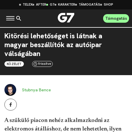
TELEX
AFTER
G7
KARAKTER
TÁMOGATÁS
SHOP
Támogatás
Kitörési lehetőséget is látnak a
magyar beszállítók az autóipar
válságában
frissítve
KÖZÉLET
Stubnya Bence
A szűkülő piacon nehéz alkalmazkodni az
elektromos átálláshoz, de nem lehetetlen, ilyen