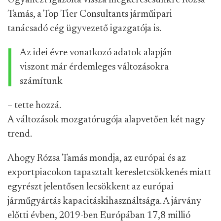
Ugyanezt igazolta vissza megkeresésünkre Rózsa
Tamás, a Top Tier Consultants járműipari
tanácsadó cég ügyvezető igazgatója is.
Az idei évre vonatkozó adatok alapján
viszont már érdemleges változásokra
számítunk
– tette hozzá.
A változások mozgatórugója alapvetően két nagy
trend.
Ahogy Rózsa Tamás mondja, az európai és az
exportpiacokon tapasztalt keresletcsökkenés miatt
egyrészt jelentősen lecsökkent az európai
járműgyártás kapacitáskihasználtsága. A járvány
előtti évben, 2019-ben Európában 17,8 millió