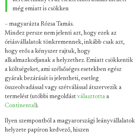
még emiatt is csökken
– magyarázta Rózsa Tamás.
Mindez persze nem jelenti azt, hogy ezek az
óriásvállalatok tönkremennek, inkább csak azt,
hogy erős a kényszer rajtuk, hogy
alkalmazkodjanak a helyzethez. Emiatt csökkentik
a költségeket, ami szélsőséges esetekben egész
gyárak bezárását is jelentheti, esetleg
összeolvadással vagy szétválással átszervezik a
termelést (utóbbi megoldást
választotta
a
Continental
).
Ilyen szempontból a magyarországi leányvállalatok
helyzete papíron kedvező, hiszen