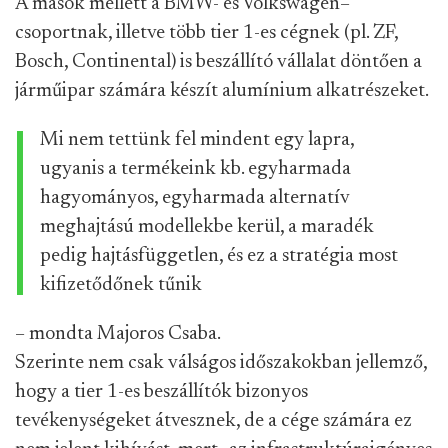
A mások mellett a BMW- és Volkswagen–
csoportnak, illetve több tier 1-es cégnek (pl. ZF,
Bosch, Continental) is beszállító vállalat döntően a
járműipar számára készít alumínium alkatrészeket.
Mi nem tettünk fel mindent egy lapra,
ugyanis a termékeink kb. egyharmada
hagyományos, egyharmada alternatív
meghajtású modellekbe kerül, a maradék
pedig hajtásfüggetlen, és ez a stratégia most
kifizetődőnek tűnik
– mondta Majoros Csaba.
Szerinte nem csak válságos időszakokban jellemző,
hogy a tier 1-es beszállítók bizonyos
tevékenységeket átvesznek, de a cége számára ez