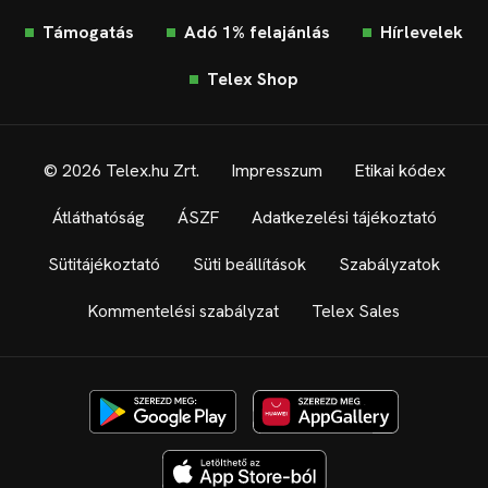
Támogatás
Adó 1% felajánlás
Hírlevelek
Telex Shop
© 2026 Telex.hu Zrt.
Impresszum
Etikai kódex
Átláthatóság
ÁSZF
Adatkezelési tájékoztató
Sütitájékoztató
Süti beállítások
Szabályzatok
Kommentelési szabályzat
Telex Sales