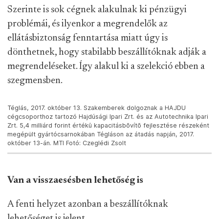
Szerinte is sok cégnek alakulnak ki pénzügyi
problémái, és ilyenkor a megrendelők az
ellátásbiztonság fenntartása miatt úgy is
dönthetnek, hogy stabilabb beszállítóknak adják a
megrendeléseket. Így alakul ki a szelekció ebben a
szegmensben.
Téglás, 2017. október 13. Szakemberek dolgoznak a HAJDU
cégcsoporthoz tartozó Hajdúsági Ipari Zrt. és az Autotechnika Ipari
Zrt. 5,4 milliárd forint értékû kapacitásbõvítõ fejlesztése részeként
megépült gyártócsarnokában Tégláson az átadás napján, 2017.
október 13-án. MTI Fotó: Czeglédi Zsolt
Van a visszaesésben lehetőség is
A fenti helyzet azonban a beszállítóknak
lehetőséget is jelent.