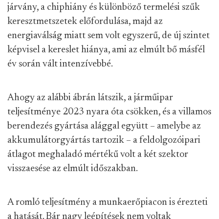
járvány, a chiphiány és különböző termelési szűk
keresztmetszetek előfordulása, majd az
energiaválság miatt sem volt egyszerű, de új szintet
képvisel a kereslet hiánya, ami az elmúlt bő másfél
év során vált intenzívebbé.
Ahogy az alábbi ábrán látszik, a járműipar
teljesítménye 2023 nyara óta csökken, és a villamos
berendezés gyártása alággal együtt – amelybe az
akkumulátorgyártás tartozik – a feldolgozóipari
átlagot meghaladó mértékű volt a két szektor
visszaesése az elmúlt időszakban.
A romló teljesítmény a munkaerőpiacon is érezteti
a hatását. Bár nagy leépítések nem voltak