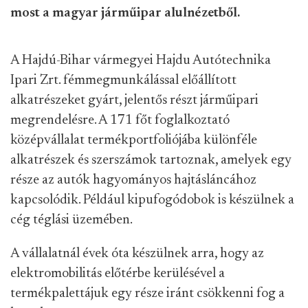
most a magyar járműipar alulnézetből.
A Hajdú-Bihar vármegyei Hajdu Autótechnika
Ipari Zrt. fémmegmunkálással előállított
alkatrészeket gyárt, jelentős részt járműipari
megrendelésre. A 171 főt foglalkoztató
középvállalat termékportfoliójába különféle
alkatrészek és szerszámok tartoznak, amelyek egy
része az autók hagyományos hajtásláncához
kapcsolódik. Például kipufogódobok is készülnek a
cég téglási üzemében.
A vállalatnál évek óta készülnek arra, hogy az
elektromobilitás előtérbe kerülésével a
termékpalettájuk egy része iránt csökkenni fog a