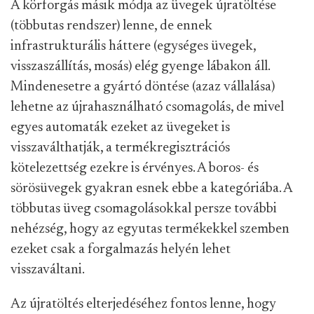
A körforgás másik módja az üvegek újratöltése
(többutas rendszer) lenne, de ennek
infrastrukturális háttere (egységes üvegek,
visszaszállítás, mosás) elég gyenge lábakon áll.
Mindenesetre a gyártó döntése (azaz vállalása)
lehetne az újrahasználható csomagolás, de mivel
egyes automaták ezeket az üvegeket is
visszaválthatják, a termékregisztrációs
kötelezettség ezekre is érvényes. A boros- és
sörösüvegek gyakran esnek ebbe a kategóriába. A
többutas üveg csomagolásokkal persze további
nehézség, hogy az egyutas termékekkel szemben
ezeket csak a forgalmazás helyén lehet
visszaváltani.
Az újratöltés elterjedéséhez fontos lenne, hogy