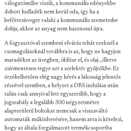
válogatóműbe viszik, a kommunális edényekbe
dobott hulladék nem kerül oda, így ha a
befőttesüveget valaki a kommunális szemetesbe
dobja, akkor az anyag nem hasznosul újra.
A fogyasztóval szembeni elvárás tehát ezeknél a
csomagolásoknál továbbra is az, hogy ne hagyjon
maradékot az üvegben, öblítse el, és olaj-, illetve
zsírmentesen tegye azt a szelektív gyűjtőkbe. Ez
érzékelhetően elég nagy kérés a lakosság jelentős
részével szemben, a helyzet a DRS indulása után
talán csak annyival lett egyszerűbb, hogy a
jogszabály a legalább 300 négyzetméter
alapterületű boltokat nemcsak a visszaváltó
automaták működtetésére, hanem arra is kötelezi,
hogy az általa forgalmazott termékcsoportba