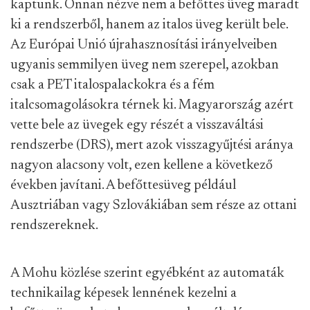
kaptunk. Onnan nézve nem a befőttes üveg maradt
ki a rendszerből, hanem az italos üveg került bele.
Az Európai Unió újrahasznosítási irányelveiben
ugyanis semmilyen üveg nem szerepel, azokban
csak a PET italospalackokra és a fém
italcsomagolásokra térnek ki. Magyarország azért
vette bele az üvegek egy részét a visszaváltási
rendszerbe (DRS), mert azok visszagyűjtési aránya
nagyon alacsony volt, ezen kellene a következő
években javítani. A befőttesüveg például
Ausztriában vagy Szlovákiában sem része az ottani
rendszereknek.
A Mohu közlése szerint egyébként az automaták
technikailag képesek lennének kezelni a