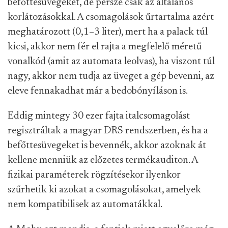
befőttesüvegeket, de persze csak az általános
korlátozásokkal. A csomagolások űrtartalma azért
meghatározott (0,1–3 liter), mert ha a palack túl
kicsi, akkor nem fér el rajta a megfelelő méretű
vonalkód (amit az automata leolvas), ha viszont túl
nagy, akkor nem tudja az üveget a gép bevenni, az
eleve fennakadhat már a bedobónyíláson is.
Eddig mintegy 30 ezer fajta italcsomagolást
regisztráltak a magyar DRS rendszerben, és ha a
befőttesüvegeket is bevennék, akkor azoknak át
kellene menniük az előzetes termékauditon. A
fizikai paraméterek rögzítésekor ilyenkor
szűrhetik ki azokat a csomagolásokat, amelyek
nem kompatibilisek az automatákkal.