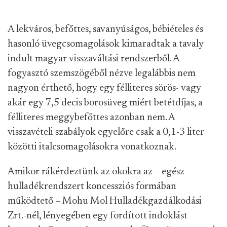
A lekváros, befőttes, savanyúságos, bébiételes és
hasonló üvegcsomagolások kimaradtak a tavaly
indult magyar visszaváltási rendszerből. A
fogyasztó szemszögéből nézve legalábbis nem
nagyon érthető, hogy egy félliteres sörös- vagy
akár egy 7,5 decis borosüveg miért betétdíjas, a
félliteres meggybefőttes azonban nem. A
visszavételi szabályok egyelőre csak a 0,1-3 liter
közötti italcsomagolásokra vonatkoznak.
Amikor rákérdeztünk az okokra az – egész
hulladékrendszert koncessziós formában
működtető – Mohu Mol Hulladékgazdálkodási
Zrt.-nél, lényegében egy fordított indoklást