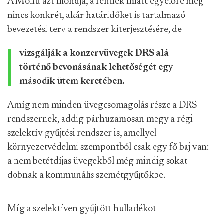
A Mohu azt mondja, a fentiek miatt egyelőre még
nincs konkrét, akár határidőket is tartalmazó
bevezetési terv a rendszer kiterjesztésére, de
vizsgálják a konzervüvegek DRS alá
történő bevonásának lehetőségét egy
második ütem keretében.
Amíg nem minden üvegcsomagolás része a DRS
rendszernek, addig párhuzamosan megy a régi
szelektív gyűjtési rendszer is, amellyel
környezetvédelmi szempontból csak egy fő baj van:
a nem betétdíjas üvegekből még mindig sokat
dobnak a kommunális szemétgyűjtőkbe.
Míg a szelektíven gyűjtött hulladékot