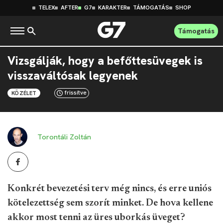
TELEX
AFTER
G7
KARAKTER
TÁMOGATÁS
SHOP
Támogatás
Vizsgálják, hogy a befőttesüvegek is
visszaváltósak legyenek
frissítve
KÖZÉLET
Torontáli Zoltán
Konkrét bevezetési terv még nincs, és erre uniós
kötelezettség sem szorít minket. De hova kellene
akkor most tenni az üres uborkás üveget?