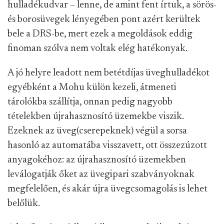
hulladékudvar – lenne, de amint fent írtuk, a sörös-
és borosüvegek lényegében pont azért kerültek
bele a DRS-be, mert ezek a megoldások eddig
finoman szólva nem voltak elég hatékonyak.
A jó helyre leadott nem betétdíjas üveghulladékot
egyébként a Mohu külön kezeli, átmeneti
tárolókba szállítja, onnan pedig nagyobb
tételekben újrahasznosító üzemekbe viszik.
Ezeknek az üveg(cserepeknek) végül a sorsa
hasonló az automatába visszavett, ott összezúzott
anyagokéhoz: az újrahasznosító üzemekben
leválogatják őket az üvegipari szabványoknak
megfelelően, és akár újra üvegcsomagolás is lehet
belőlük.