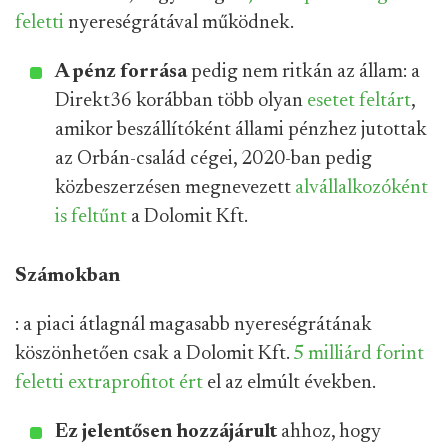
feletti
nyereségrátával működnek.
A pénz forrása
pedig nem ritkán az állam: a
Direkt36 korábban több olyan
esetet feltárt
,
amikor beszállítóként állami pénzhez jutottak
az Orbán-család cégei, 2020-ban pedig
közbeszerzésen megnevezett
alvállalkozóként
is feltűnt
a Dolomit Kft.
Számokban
: a piaci átlagnál magasabb nyereségrátának
köszönhetően csak a Dolomit Kft.
5 milliárd forint
feletti extraprofitot ért
el az elmúlt években.
Ez jelentősen hozzájárult
ahhoz, hogy