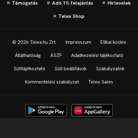
Támogatás
Adó 1% felajánlás
Hírlevelek
Telex Shop
© 2026 Telex.hu Zrt.
Impresszum
Etikai kódex
Átláthatóság
ÁSZF
Adatkezelési tájékoztató
Sütitájékoztató
Süti beállítások
Szabályzatok
Kommentelési szabályzat
Telex Sales