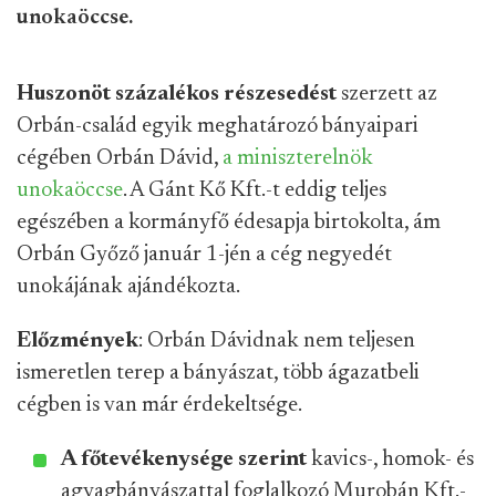
unokaöccse.
Huszonöt százalékos részesedést
szerzett az
Orbán-család egyik meghatározó bányaipari
cégében Orbán Dávid,
a miniszterelnök
unokaöccse
. A Gánt Kő Kft.-t eddig teljes
egészében a kormányfő édesapja birtokolta, ám
Orbán Győző január 1-jén a cég negyedét
unokájának ajándékozta.
Előzmények
: Orbán Dávidnak nem teljesen
ismeretlen terep a bányászat, több ágazatbeli
cégben is van már érdekeltsége.
A főtevékenysége szerint
kavics-, homok- és
agyagbányászattal foglalkozó Murobán Kft.-