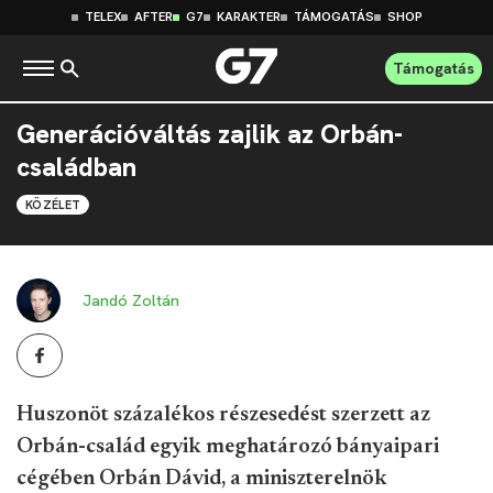
TELEX
AFTER
G7
KARAKTER
TÁMOGATÁS
SHOP
Támogatás
Generációváltás zajlik az Orbán-
családban
KÖZÉLET
Jandó Zoltán
Huszonöt százalékos részesedést szerzett az
Orbán-család egyik meghatározó bányaipari
cégében Orbán Dávid, a miniszterelnök