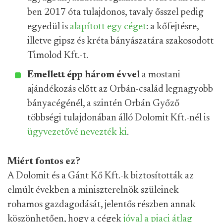
ben 2017 óta tulajdonos, tavaly ősszel pedig
egyedül is
alapított egy céget
: a kőfejtésre,
illetve gipsz és kréta bányászatára szakosodott
Timolod Kft.-t.
Emellett épp három évvel
a mostani
ajándékozás előtt az Orbán-család legnagyobb
bányacégénél, a szintén Orbán Győző
többségi tulajdonában álló Dolomit Kft.-nél is
ügyvezetővé nevezték ki
.
Miért fontos ez?
A Dolomit és a Gánt Kő Kft.-k biztosították az
elmúlt években a miniszterelnök szüleinek
rohamos gazdagodását, jelentős részben annak
köszönhetően, hogy a cégek
jóval a piaci átlag