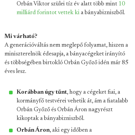
Orbán Viktor szülei tíz év alatt több mint
10
milliárd forintot vettek ki
a bányabizniszből.
Mi várható?
A generációváltás nem meglepő folyamat, hiszen a
miniszterelnök édesapja, a bányacégeket irányító
és többségében birtokló Orbán Győző idén már 85
éves lesz.
Korábban úgy tűnt
, hogy a cégeket fiai, a
kormányfő testvérei vehetik át, ám a fiatalabb
Orbán Győző és Orbán Áron nagyrészt
kikoptak a bányabizniszből.
Orbán Áron
, aki egy időben a