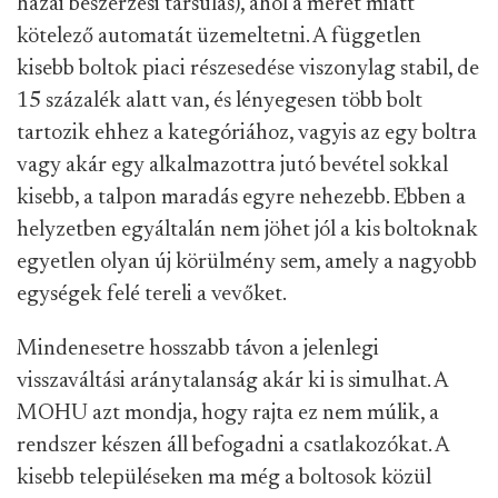
hazai beszerzési társulás), ahol a méret miatt
kötelező automatát üzemeltetni. A független
kisebb boltok piaci részesedése viszonylag stabil, de
15 százalék alatt van, és lényegesen több bolt
tartozik ehhez a kategóriához, vagyis az egy boltra
vagy akár egy alkalmazottra jutó bevétel sokkal
kisebb, a talpon maradás egyre nehezebb. Ebben a
helyzetben egyáltalán nem jöhet jól a kis boltoknak
egyetlen olyan új körülmény sem, amely a nagyobb
egységek felé tereli a vevőket.
Mindenesetre hosszabb távon a jelenlegi
visszaváltási aránytalanság akár ki is simulhat. A
MOHU azt mondja, hogy rajta ez nem múlik, a
rendszer készen áll befogadni a csatlakozókat. A
kisebb településeken ma még a boltosok közül