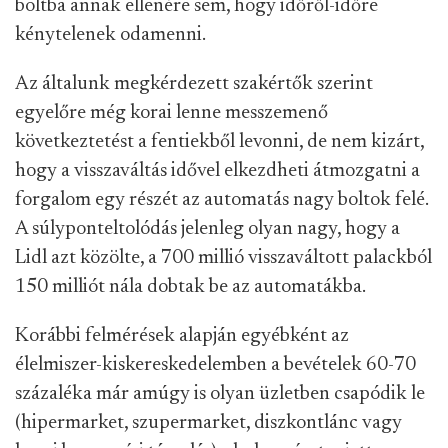
boltba annak ellenére sem, hogy időről-időre
kénytelenek odamenni.
Az általunk megkérdezett szakértők szerint
egyelőre még korai lenne messzemenő
következtetést a fentiekből levonni, de nem kizárt,
hogy a visszaváltás idővel elkezdheti átmozgatni a
forgalom egy részét az automatás nagy boltok felé.
A súlyponteltolódás jelenleg olyan nagy, hogy a
Lidl azt közölte, a 700 millió visszaváltott palackból
150 milliót nála dobtak be az automatákba.
Korábbi felmérések alapján egyébként az
élelmiszer-kiskereskedelemben a bevételek 60-70
százaléka már amúgy is olyan üzletben csapódik le
(hipermarket, szupermarket, diszkontlánc vagy