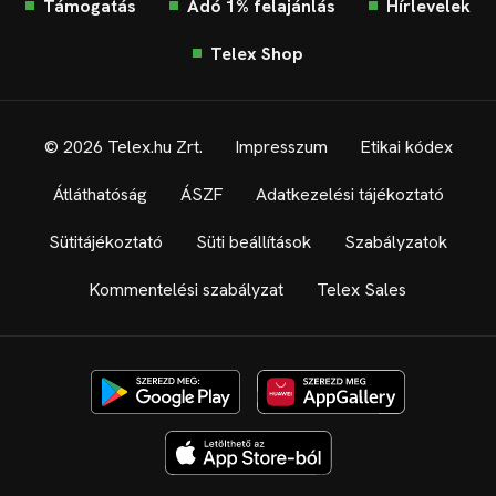
Támogatás
Adó 1% felajánlás
Hírlevelek
Telex Shop
© 2026 Telex.hu Zrt.
Impresszum
Etikai kódex
Átláthatóság
ÁSZF
Adatkezelési tájékoztató
Sütitájékoztató
Süti beállítások
Szabályzatok
Kommentelési szabályzat
Telex Sales