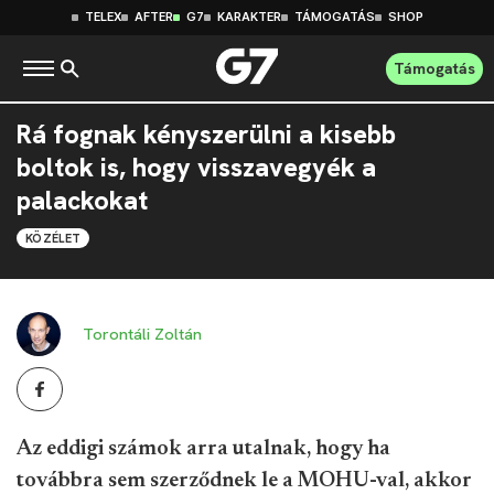
TELEX
AFTER
G7
KARAKTER
TÁMOGATÁS
SHOP
Támogatás
Rá fognak kényszerülni a kisebb
boltok is, hogy visszavegyék a
palackokat
KÖZÉLET
Torontáli Zoltán
Az eddigi számok arra utalnak, hogy ha
továbbra sem szerződnek le a MOHU-val, akkor