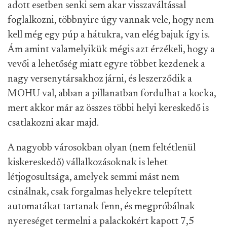
adott esetben senki sem akar visszaváltással
foglalkozni, többnyire úgy vannak vele, hogy nem
kell még egy púp a hátukra, van elég bajuk így is.
Ám amint valamelyikük mégis azt érzékeli, hogy a
vevői a lehetőség miatt egyre többet kezdenek a
nagy versenytársakhoz járni, és leszerződik a
MOHU-val, abban a pillanatban fordulhat a kocka,
mert akkor már az összes többi helyi kereskedő is
csatlakozni akar majd.
A nagyobb városokban olyan (nem feltétlenül
kiskereskedő) vállalkozásoknak is lehet
létjogosultsága, amelyek semmi mást nem
csinálnak, csak forgalmas helyekre telepített
automatákat tartanak fenn, és megpróbálnak
nyereséget termelni a palackokért kapott 7,5