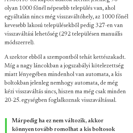
olyan 1000 főnél népesebb település van, ahol
egyáltalán nincs még visszaváltóhely, az 1000 főnél
kevesebb lakosú településekből pedig 327-en van
visszaváltási lehetőség (292 településen manuális
módszerrel).
A szektor ebből a szempontból tehát kettészakadt.
Míg a nagy láncokban a jogszabályi kötelezettség
miatt lényegében mindenhol van automata, a kis
boltokban jelenleg nemhogy automata, de még
kézi visszaváltás sincs, hiszen ma még csak minden
20-25. egységben foglalkoznak visszaváltással.
Márpedig ha ez nem változik, akkor
könnyen tovább romolhat a kis boltosok