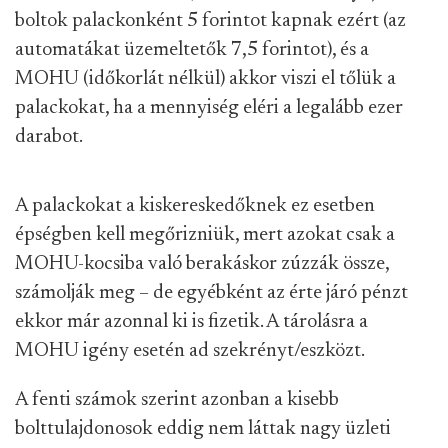
boltok palackonként 5 forintot kapnak ezért (az
automatákat üzemeltetők 7,5 forintot), és a
MOHU (időkorlát nélkül) akkor viszi el tőlük a
palackokat, ha a mennyiség eléri a legalább ezer
darabot.
A palackokat a kiskereskedőknek ez esetben
épségben kell megőrizniük, mert azokat csak a
MOHU-kocsiba való berakáskor zúzzák össze,
számolják meg – de egyébként az érte járó pénzt
ekkor már azonnal ki is fizetik. A tárolásra a
MOHU igény esetén ad szekrényt/eszközt.
A fenti számok szerint azonban a kisebb
bolttulajdonosok eddig nem láttak nagy üzleti