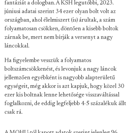
fantáziát a dologban. A KSH legutóbbi, 2023.
júniusi adatai szerint 34 ezer olyan bolt volt az
országban, ahol élelmiszert (is) árultak, a szám
folyamatosan csökken, döntően a kisebb boltok
zárnak be, mert nem bírják a versenyt a nagy
láncokkal.
Ha figyelembe vesszük a folyamatos
boltszámcsökkenést, és levonjuk a nagy láncok
jellemzően egyébként is nagyobb alapterületű
egységeit, még akkor is azt kapjuk, hogy közel 30
ezer kis boltnak lenne lehetősége visszaváltással
foglalkozni, de eddig legfeljebb 4-5 százalékuk állt
csak rá.
A MOHU-tól kapott adatok szerint jelenleg 96