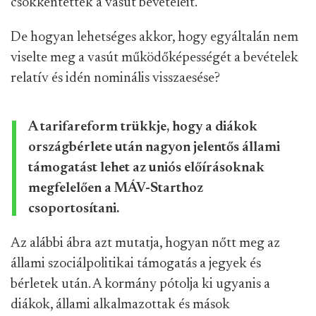
csökkentették a vasút bevételeit.
De hogyan lehetséges akkor, hogy egyáltalán nem
viselte meg a vasút működőképességét a bevételek
relatív és idén nominális visszaesése?
A tarifareform trükkje, hogy a diákok
országbérlete után nagyon jelentős állami
támogatást lehet az uniós előírásoknak
megfelelően a MÁV-Starthoz
csoportosítani.
Az alábbi ábra azt mutatja, hogyan nőtt meg az
állami szociálpolitikai támogatás a jegyek és
bérletek után. A kormány pótolja ki ugyanis a
diákok, állami alkalmazottak és mások