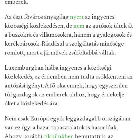
emberek.
Az észt főváros anyagilag
nyert
az ingyenes
közösségi közlekedésen, de
nem
az autósok ültek át
a buszokra és villamosokra, hanem a gyalogosok és
kerékpárosok. Ráadásul a szolgáltatás minősége
romlott, mert a járművek zsúfoltabbá váltak.
Luxemburgban hiába ingyenes a közösségi
közlekedés, ez érdemben nem tudta csökkenteni az
autózási igényt. A fő oka ennek, hogy egyszerűen
túl gazdagok az emberek ahhoz, hogy érdekelje
őket a közlekedés ára.
Nem csak Európa egyik leggazdagabb országában
van ez így: a hazai tapasztalatok is hasonlóak.
Ahogy korábbi
cikkünkben
bemutattuk, az