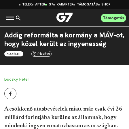
TELEX
AFTER
G7
KARAKTER
TÁMOGATÁS
SHOP
Támogatás
Addig reformálta a kormány a MÁV-ot,
hogy közel került az ingyenesség
frissítve
KÖZÉLET
Bucsky Péter
A csökkenő utasbevételek miatt már csak évi 26
milliárd forintjába kerülne az államnak, hogy
mindenki ingyen vonatozhasson az országban.