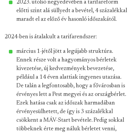
2023. utolsó negyedévében a tarifareform
előtti szint alá süllyedt a bevétel, 4 százalékkal
maradt el az előző év hasonló időszakától.
2024-ben is átalakult a tarifarendszer:
március 1-jétől jött a legújabb struktúra.
Ennek része volt a hagyományos bérletek
kivezetése, új kedvezmények bevezetése,
például a 14 éven alattiak ingyenes utazása.
De talán a legfontosabb, hogy a fővárosban is
érvényes lett a Pest megyei és az országbérlet.
Ezek hatása csak az időszak harmadában
érvényesülhetett, de így is 3 százalékkal
csökkent a MÁV-Start bevétele. Pedig sokkal
többeknek érte meg náluk bérletet venni,