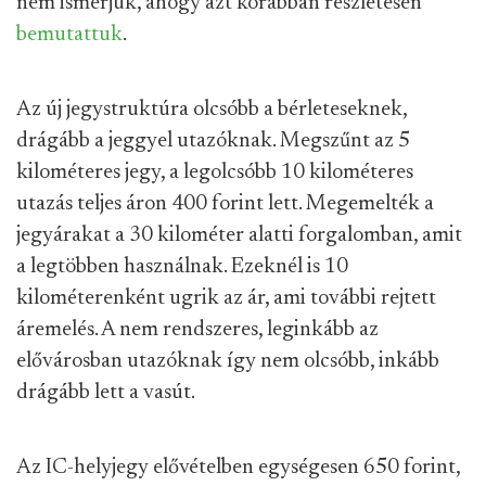
nem ismerjük, ahogy azt korábban részletesen
bemutattuk
.
Az új jegystruktúra olcsóbb a bérleteseknek,
drágább a jeggyel utazóknak. Megszűnt az 5
kilométeres jegy, a legolcsóbb 10 kilométeres
utazás teljes áron 400 forint lett. Megemelték a
jegyárakat a 30 kilométer alatti forgalomban, amit
a legtöbben használnak. Ezeknél is 10
kilométerenként ugrik az ár, ami további rejtett
áremelés. A nem rendszeres, leginkább az
elővárosban utazóknak így nem olcsóbb, inkább
drágább lett a vasút.
Az IC-helyjegy elővételben egységesen 650 forint,