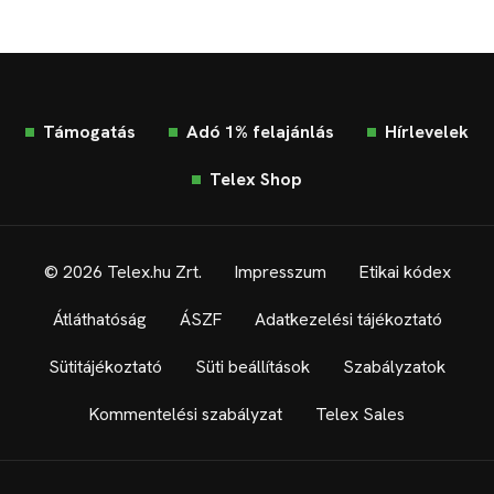
Támogatás
Adó 1% felajánlás
Hírlevelek
Telex Shop
© 2026 Telex.hu Zrt.
Impresszum
Etikai kódex
Átláthatóság
ÁSZF
Adatkezelési tájékoztató
Sütitájékoztató
Süti beállítások
Szabályzatok
Kommentelési szabályzat
Telex Sales