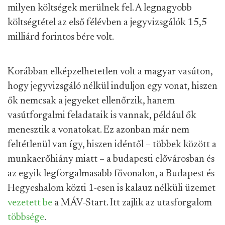
milyen költségek merülnek fel. A legnagyobb
költségtétel az első félévben a jegyvizsgálók 15,5
milliárd forintos bére volt.
Korábban elképzelhetetlen volt a magyar vasúton,
hogy jegyvizsgáló nélkül induljon egy vonat, hiszen
ők nemcsak a jegyeket ellenőrzik, hanem
vasútforgalmi feladataik is vannak, például ők
menesztik a vonatokat. Ez azonban már nem
feltétlenül van így, hiszen idéntől – többek között a
munkaerőhiány miatt – a budapesti elővárosban és
az egyik legforgalmasabb fővonalon, a Budapest és
Hegyeshalom közti 1-esen is kalauz nélküli üzemet
vezetett be
a MÁV-Start. Itt zajlik az utasforgalom
többsége
.