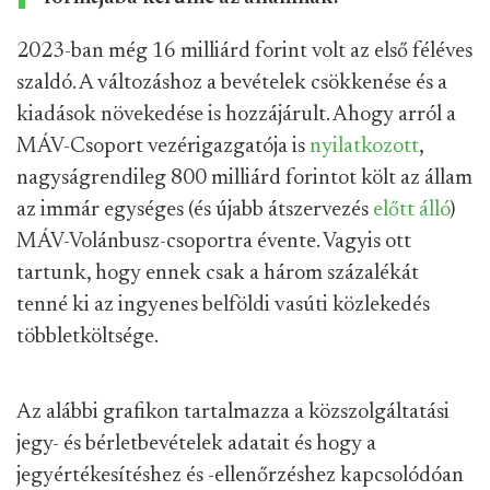
2023-ban még 16 milliárd forint volt az első féléves
szaldó. A változáshoz a bevételek csökkenése és a
kiadások növekedése is hozzájárult. Ahogy arról a
MÁV-Csoport vezérigazgatója is
nyilatkozott
,
nagyságrendileg 800 milliárd forintot költ az állam
az immár egységes (és újabb átszervezés
előtt álló
)
MÁV-Volánbusz-csoportra évente. Vagyis ott
tartunk, hogy ennek csak a három százalékát
tenné ki az ingyenes belföldi vasúti közlekedés
többletköltsége.
Az alábbi grafikon tartalmazza a közszolgáltatási
jegy- és bérletbevételek adatait és hogy a
jegyértékesítéshez és -ellenőrzéshez kapcsolódóan