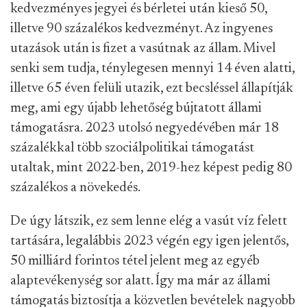
kedvezményes jegyei és bérletei után kieső 50,
illetve 90 százalékos kedvezményt. Az ingyenes
utazások után is fizet a vasútnak az állam. Mivel
senki sem tudja, ténylegesen mennyi 14 éven alatti,
illetve 65 éven felüli utazik, ezt becsléssel állapítják
meg, ami egy újabb lehetőség bújtatott állami
támogatásra. 2023 utolsó negyedévében már 18
százalékkal több szociálpolitikai támogatást
utaltak, mint 2022-ben, 2019-hez képest pedig 80
százalékos a növekedés.
De úgy látszik, ez sem lenne elég a vasút víz felett
tartására, legalábbis 2023 végén egy igen jelentős,
50 milliárd forintos tétel jelent meg az egyéb
alaptevékenység sor alatt. Így ma már az állami
támogatás biztosítja a közvetlen bevételek nagyobb