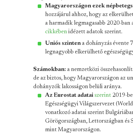
Magyarországon ezek népbeteg
hozzájárul ahhoz, hogy az elkerülh
a harmadik legmagasabb 2020-ban 
cikkében
idézett adatok szerint.
Uniós szinten
a dohányzás évente 70
legnagyobb elkerülhető egészségügyi
Számokban:
a nemzetközi összehasonlítá
de az biztos, hogy Magyarországon az un
dohányzók lakosságon belüli aránya.
Az Eurostat adatai
szerint
2019-ben
Egészségügyi Világszervezet (World
vonatkozó adatai szerint Bulgáriáb
Görögországban, Lettországban és 
mint Magyarországon.