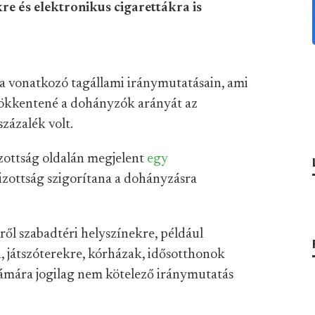
e és elektronikus cigarettákra is
 vonatkozó tagállami iránymutatásain, ami
csökkentené a dohányzók arányát az
zázalék volt.
zottság oldalán megjelent
egy
Bizottság szigorítana a dohányzásra
ről szabadtéri helyszínekre, például
, játszóterekre, kórházak, idősotthonok
számára jogilag nem kötelező iránymutatás