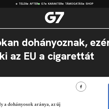
TELEX
AFTER
G7
KARAKTER
TÁMOGATÁS
SHOP
okan dohányoznak, ezér
ki az EU a cigarettát
y a dohányosok aránya, az új