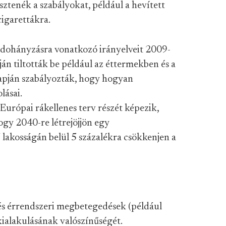
esztenék a szabályokat, például a hevített
igarettákra.
 dohányzásra vonatkozó irányelveit 2009-
án tiltották be például az éttermekben és a
lapján szabályozták, hogy hogyan
ásai.
Európai rákellenes terv részét képezik,
ogy 2040-re létrejöjjön egy
lakosságán belül 5 százalékra csökkenjen a
- és érrendszeri megbetegedések (például
kialakulásának valószínűségét.