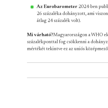
Az Eurobarometer
2024-ben publi
26 százaléka dohányzott, ami viszon
átlag 24 százalék volt).
Mi várható?
Magyarországon a WHO előr
százalékponttal fog csökkenni a dohányz
mértékét tekintve ez az uniós középmezőny