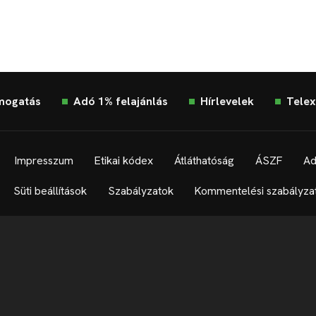
mogatás
Adó 1% felajánlás
Hírlevelek
Telex
Impresszum
Etikai kódex
Átláthatóság
ÁSZF
Ad
Süti beállítások
Szabályzatok
Kommentelési szabályza