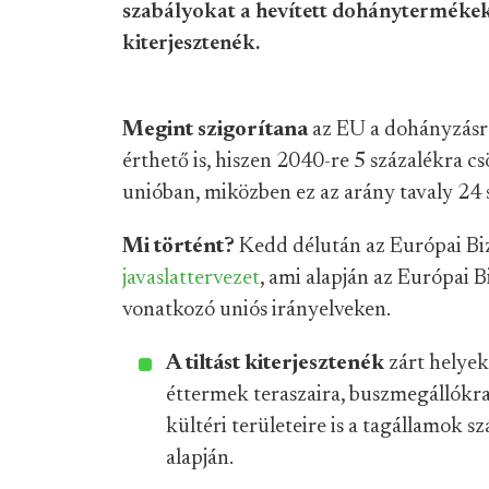
szabályokat a hevített dohánytermékekr
kiterjesztenék.
Megint szigorítana
az EU a dohányzásra
érthető is, hiszen 2040-re 5 százalékra 
unióban, miközben ez az arány tavaly 24 s
Mi történt?
Kedd délután az Európai Bi
javaslattervezet
, ami alapján az Európai 
vonatkozó uniós irányelveken.
A tiltást kiterjesztenék
zárt helyek
éttermek teraszaira, buszmegállókra
kültéri területeire is a tagállamok 
alapján.