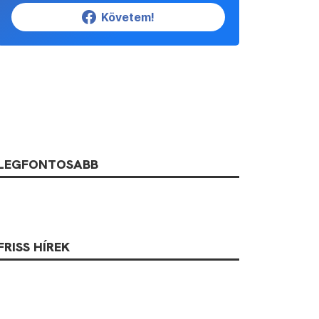
Követem!
LEGFONTOSABB
FRISS HÍREK