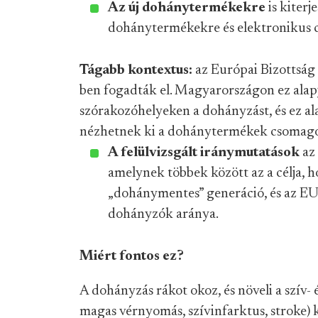
Az új dohánytermékekre
is kiterj
dohánytermékekre és elektronikus c
Tágabb kontextus:
az Európai Bizottság
ben fogadták el. Magyarországon ez alapj
szórakozóhelyeken a dohányzást, és ez a
nézhetnek ki a dohánytermékek csomagol
A felülvizsgált iránymutatások
az 
amelynek többek között az a célja, h
„dohánymentes” generáció, és az EU 
dohányzók aránya.
Miért fontos ez?
A dohányzás rákot okoz, és növeli a szív
magas vérnyomás, szívinfarktus, stroke) 