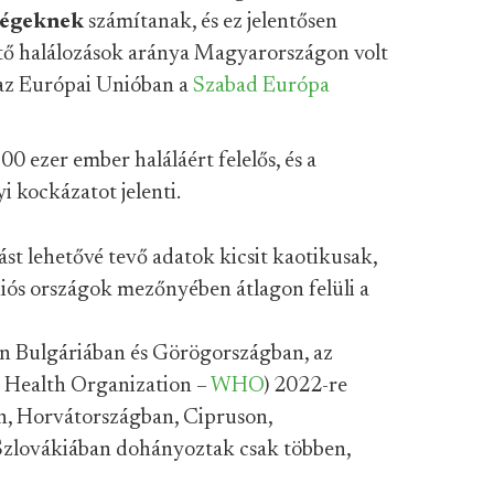
ségeknek
számítanak, és ez jelentősen
ető halálozások aránya Magyarországon volt
az Európai Unióban a
Szabad Európa
0 ezer ember haláláért felelős, és a
 kockázatot jelenti.
st lehetővé tevő adatok kicsit kaotikusak,
iós országok mezőnyében átlagon felüli a
 Bulgáriában és Görögországban, az
 Health Organization –
WHO
) 2022-re
an, Horvátországban, Cipruson,
Szlovákiában dohányoztak csak többen,