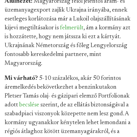
Alulnézet:
Magyarország felől jelentős áram- és
üzemanyagexport zajlik Ukrajna irányába, ennek
esetleges korlátozása már a Lukoil olajszállításának
kijevi megtiltásakor is
felmerült
, ám a kormány azt
is hozzátette, hogy nem játssza ki ezt a kártyát.
Ukrajnának Németország és főleg Lengyelország
fontosabb kereskedelmi partnere, mint
Magyarország.
Mi várható?
5-10 százalékos, akár 50 forintos
áremelkedés bekövetkezhet a benzinkutakon
Pletser Tamás olaj- és gázipari elemző Portfolionak
adott
becslése
szerint, de az ellátás biztonságával a
szabadpiaci viszonyok közepette nem lesz gond. A
kormány ugyanakkor kénytelen lehet lemondani a
régiós átlaghoz kötött üzemanyagárakról, és a