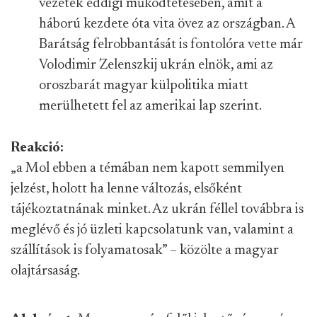
vezeték eddigi működtetésében, amit a
háború kezdete óta vita övez az országban. A
Barátság felrobbantását is fontolóra vette már
Volodimir Zelenszkij ukrán elnök, ami az
oroszbarát magyar külpolitika miatt
merülhetett fel az amerikai lap szerint.
Reakció:
„a Mol ebben a témában nem kapott semmilyen
jelzést, holott ha lenne változás, elsőként
tájékoztatnának minket. Az ukrán féllel továbbra is
meglévő és jó üzleti kapcsolatunk van, valamint a
szállítások is folyamatosak” – közölte a magyar
olajtársaság.