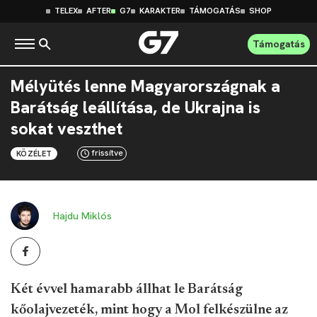
TELEX
AFTER
G7
KARAKTER
TÁMOGATÁS
SHOP
Támogatás
Mélyütés lenne Magyarországnak a
Barátság leállítása, de Ukrajna is
sokat veszthet
frissítve
KÖZÉLET
Hajdu Miklós
Két évvel hamarabb állhat le Barátság
kőolajvezeték, mint hogy a Mol felkészülne az