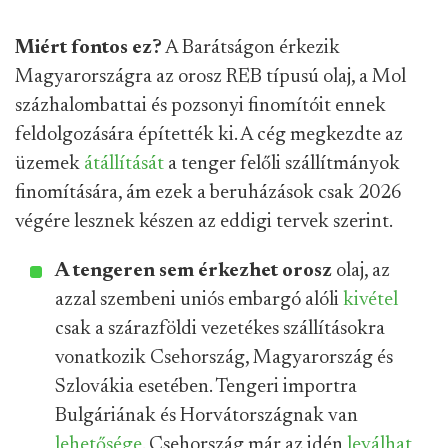
Miért fontos ez?
A Barátságon érkezik
Magyarországra az orosz REB típusú olaj, a Mol
százhalombattai és pozsonyi finomítóit ennek
feldolgozására építették ki. A cég megkezdte az
üzemek
átállítását
a tenger felőli szállítmányok
finomítására, ám ezek a beruházások csak 2026
végére lesznek készen az eddigi tervek szerint.
A tengeren sem érkezhet orosz
olaj, az
azzal szembeni uniós embargó alóli
kivétel
csak a szárazföldi vezetékes szállításokra
vonatkozik Csehország, Magyarország és
Szlovákia esetében. Tengeri importra
Bulgáriának és Horvátországnak van
lehetősége
. Csehország már az idén
leválhat