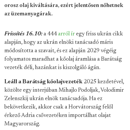
orosz olaj kiváltására, ezért jelentősen nőhetnek
az üzemanyagárak.
Frissítés 16.10:
a 444
arról ír
egy friss ukrán cikk
alapján, hogy az ukrán elnöki tanácsadó máris
módosította a szavait, és ez alapján 2029 végéig
folyamatos maradhat a kőolaj áramlása a Barátság
vezeték déli, hazánkat is kiszolgáló ágán.
Leáll a Barátság kőolajvezeték
2025 kezdetével,
közölte egy interjúban Mihajlo Podoljak, Volodimir
Zelenszkij ukrán elnök tanácsadója. Ha ez
bekövetkezik, akkor csak a Horvátország felől
érkező Adria csővezetéken importálhat olajat
Magyarország.