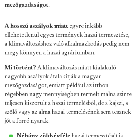
mezőgazdaságot.
A hosszú aszályok miatt
egyre inkább
ellehetetlenül egyes termények hazai termesztése,
a klímaváltozáshoz való alkalmazkodás pedig nem
megy könnyen a hazai agráriumban.
Mi történt?
A klímaváltozás miatt kialakuló
nagyobb aszályok átalakítják a magyar
mezőgazdaságot, emiatt például az itthon
régebben nagy mennyiségben termelt málna szinte
teljesen kiszorult a hazai termelésből, de a kajszi, a
szőlő vagy az alma hazai termelésének sem tesznek
jót a forró nyarak.
Néhány zöldségféle
hazai termesztését is