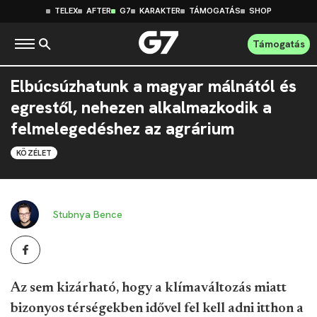
TELEX
AFTER
G7
KARAKTER
TÁMOGATÁS
SHOP
Támogatás
Elbúcsúzhatunk a magyar málnától és
egrestől, nehezen alkalmazkodik a
felmelegedéshez az agrárium
KÖZÉLET
Stubnya Bence
Az sem kizárható, hogy a klímaváltozás miatt
bizonyos térségekben idővel fel kell adni itthon a