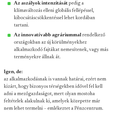
Az aszályok intenzitását
pedig a
klímaváltozás elleni globális fellépéssel,
kibocsátáscsökkentéssel lehet kordában
tartani.
Az innovatívabb agráriummal
rendelkező
országokban az új körülményekhez
alkalmazkodó fajtákat nemesítenek, vagy más
terményekre állnak át.
Igen, de:
az alkalmazkodásnak is vannak határai, ezért nem
kizárt, hogy bizonyos térségekben idővel fel kell
adni a mezőgazdaságot, mert olyan mostoha
feltételek alakulnak ki, amelyek közepette már
nem lehet termelni – emlékeztet a Pénzcentrum.