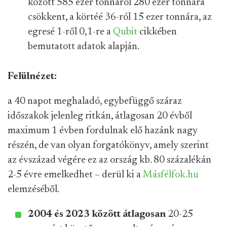
között 585 ezer tonnáról 280 ezer tonnára
csökkent, a körtéé 36-ról 15 ezer tonnára, az
egresé 1-ről 0,1-re a
Qubit
cikkében
bemutatott adatok alapján.
Felülnézet:
a 40 napot meghaladó, egybefüggő száraz
időszakok jelenleg ritkán, átlagosan 20 évből
maximum 1 évben fordulnak elő hazánk nagy
részén, de van olyan forgatókönyv, amely szerint
az évszázad végére ez az ország kb. 80 százalékán
2-5 évre emelkedhet – derül ki a
Másfélfok.hu
elemzéséből.
2004 és 2023 között átlagosan
20-25