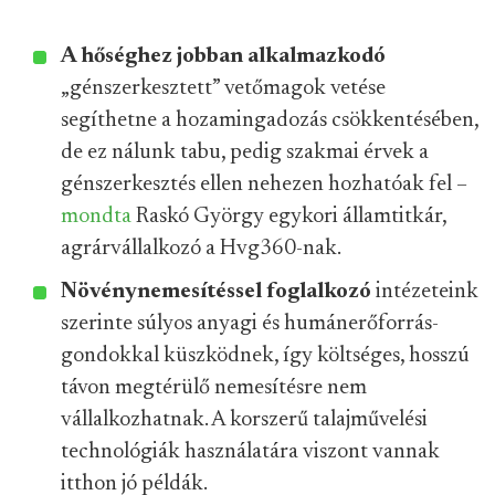
A hőséghez jobban alkalmazkodó
„génszerkesztett” vetőmagok vetése
segíthetne a hozamingadozás csökkentésében,
de ez nálunk tabu, pedig szakmai érvek a
génszerkesztés ellen nehezen hozhatóak fel –
mondta
Raskó György egykori államtitkár,
agrárvállalkozó a Hvg360-nak.
Növénynemesítéssel foglalkozó
intézeteink
szerinte súlyos anyagi és humánerőforrás-
gondokkal küszködnek, így költséges, hosszú
távon megtérülő nemesítésre nem
vállalkozhatnak. A korszerű talajművelési
technológiák használatára viszont vannak
itthon jó példák.