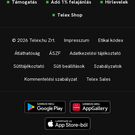
Támogatás
Adó 1% felajánlás
Hírlevelek
Telex Shop
© 2026 Telex.hu Zrt.
Impresszum
Etikai kódex
Átláthatóság
ÁSZF
Adatkezelési tájékoztató
Sütitájékoztató
Süti beállítások
Szabályzatok
Kommentelési szabályzat
Telex Sales