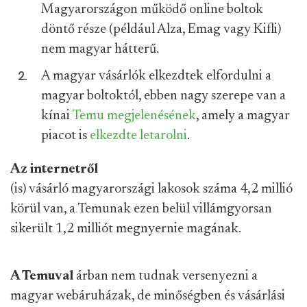
Magyarországon működő online boltok
döntő része (például Alza, Emag vagy Kifli)
nem magyar hátterű.
A magyar vásárlók elkezdtek elfordulni a
magyar boltoktól, ebben nagy szerepe van a
kínai
Temu megjelenésének
, amely a magyar
piacot is
elkezdte letarolni
.
Az internetről
(is) vásárló magyarországi lakosok száma 4,2 millió
körül van, a Temunak ezen belül villámgyorsan
sikerült 1,2 milliót megnyernie magának.
A Temuval
árban nem tudnak versenyezni a
magyar webáruházak, de minőségben és vásárlási