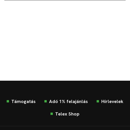
Támogatás
Adó 1% felajánlás
Hírlevelek
Telex Shop