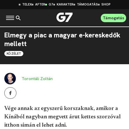
TELEX
AFTER
G7
KARAKTER
TÁMOGATÁS
SHOP
Támogatás
Elmegy a piac a magyar e-kereskedők
mellett
KÖZÉLET
Torontáli Zoltán
Vége annak az egyszerű korszaknak, amikor a
Kínából nagyban megvett árut kettes szorzóval
itthon simán el lehet adni.