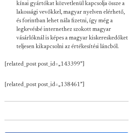
kínai gyártókat közvetlenül kapcsolja össze a
lakossági vevőkkel, magyar nyelven elérhető,
és forintban lehet nála fizetni, így még a
legkevésbé internethez szokott magyar
vásárlóknál is képes a magyar kiskereskedőket
teljesen kikapcsolni az értékesítési láncból.
[related_post post_id=„143399”]
[related_post post_id=„138461”]