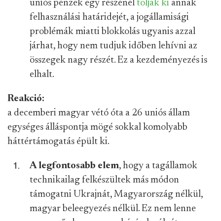
uniós pénzek egy részénél
tolják ki
annak
felhasználási határidejét, a jogállamisági
problémák miatti blokkolás ugyanis azzal
járhat, hogy nem tudjuk időben lehívni az
összegek nagy részét. Ez a kezdeményezés is
elhalt.
Reakció:
a decemberi magyar vétó óta a 26 uniós állam
egységes álláspontja mögé sokkal komolyabb
háttértámogatás épült ki.
A legfontosabb elem
, hogy a tagállamok
technikailag felkészültek más módon
támogatni Ukrajnát, Magyarország nélkül,
magyar beleegyezés nélkül. Ez nem lenne