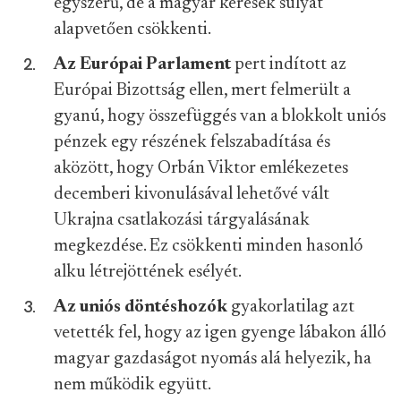
egyszerű, de a magyar kérések súlyát
alapvetően csökkenti.
Az Európai Parlament
pert indított az
Európai Bizottság ellen, mert felmerült a
gyanú, hogy összefüggés van a blokkolt uniós
pénzek egy részének felszabadítása és
aközött, hogy Orbán Viktor emlékezetes
decemberi kivonulásával lehetővé vált
Ukrajna csatlakozási tárgyalásának
megkezdése. Ez csökkenti minden hasonló
alku létrejöttének esélyét.
Az uniós döntéshozók
gyakorlatilag azt
vetették fel, hogy az igen gyenge lábakon álló
magyar gazdaságot nyomás alá helyezik, ha
nem működik együtt.