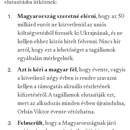
elutasításba ütköznek:
Magyarország szeretné elérni
, hogy az 50
milliárd eurót ne közvetlenül az uniós
költségvetésből fizessék ki Ukrajnának, és ne
kelljen ehhez közös hitelt felvenni. Nincs hír
arról, hogy ezt a lehetőséget a tagállamok
egyáltalán mérlegelnék.
Azt is kéri a magyar fél
, hogy évente, vagyis
a következő négy évben is rendre szavazni
kelljen a támogatás aktuális részletének
kifizetéséről. A tagállamok elutasítják ezt,
mert az alkudozás minden évben újraindulna,
Orbán Viktor évente vétózhatna.
Felmerült
, hogy a Magyarországnak járó