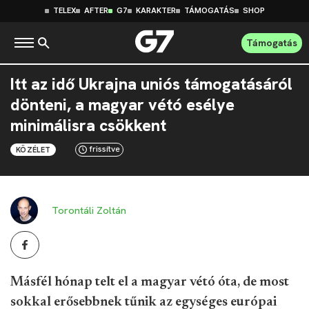
TELEX
AFTER
G7
KARAKTER
TÁMOGATÁS
SHOP
Támogatás
Itt az idő Ukrajna uniós támogatásáról
dönteni, a magyar vétó esélye
minimálisra csökkent
frissítve
KÖZÉLET
Torontáli Zoltán
Másfél hónap telt el a magyar vétó óta, de most
sokkal erősebbnek tűnik az egységes európai