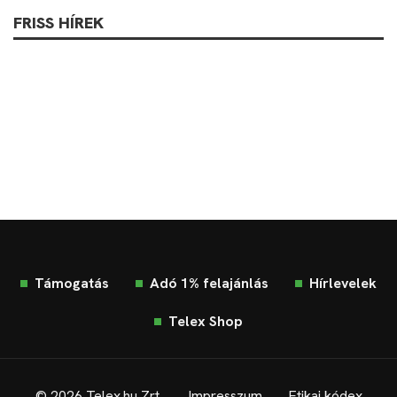
FRISS HÍREK
Támogatás
Adó 1% felajánlás
Hírlevelek
Telex Shop
© 2026 Telex.hu Zrt.
Impresszum
Etikai kódex