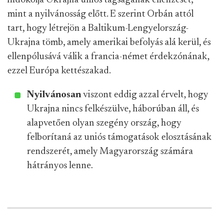
indokolja Ukrajna uniós tagságának ellenzését,
mint a nyilvánosság előtt. E szerint Orbán attól
tart, hogy létrejön a Baltikum-Lengyelország-
Ukrajna tömb, amely amerikai befolyás alá kerül, és
ellenpólusává válik a francia-német érdekzónának,
ezzel Európa kettészakad.
Nyilvánosan
viszont eddig azzal érvelt, hogy
Ukrajna nincs felkészülve, háborúban áll, és
alapvetően olyan szegény ország, hogy
felborítaná az uniós támogatások elosztásának
rendszerét, amely Magyarország számára
hátrányos lenne.