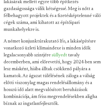
lakásárak mellett egyre több építkezés
gazdaságossága válik kétségessé. Meg is nőtt a
félbehagyott projektek és a fizetésképtelenné váló
cégek száma, ami kihatott az építőipari
munkahelyekre is.
A német konjunktúrakutató Ifo, a lakásépítésre
vonatkozó üzleti klímaindexe is minden idők
legalacsonyabb szintjére
süllyedt
tavaly
decemberben, ami előrevetíti, hogy 2024-ben sem
lesz másként, hiába álltak csökkenő pályára a
kamatok. Az ágazat túlélésének záloga a válság
előtti viszonylag magas rendelésállomány és a
hosszú idő alatt megvalósított beruházások
kombinációja, ám friss megrendelésekben aligha
bíznak az ingatlanfejlesztők.