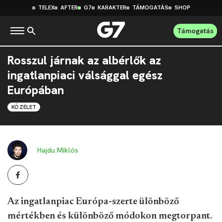
TELEX
AFTER
G7
KARAKTER
TÁMOGATÁS
SHOP
Támogatás
Rosszul járnak az albérlők az
ingatlanpiaci válsággal egész
Európában
KÖZÉLET
Hajdu Miklós
Az ingatlanpiac Európa-szerte ülönböző
mértékben és különböző módokon megtorpant.