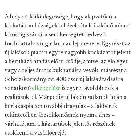
A helyzet különlegessége, hogy alapvetően a
lakhatási nehézségekkel évek óta küszködő német
lakosság számára sem kecsegtet kedvező
fordulattal az ingatlanpiac lejtmenete. Egyrészt az
új lakások piacán egyre nagyobb kockázatot jelent
a beruházó átadás előtti csődje, amivel az előleget
vagy a teljes árat is bukhatják a vevők, másrészt a
Scholz-kormány évi 400 ezer új lakás átadására
vonatkozó
elképzelése
is egyre távolabb esik a
realitásoktól. Márpedig új lakóingatlanok híján a
bérlakáspiacon további drágulás – a lakbérek
tekintetében árcsökkenésnek nyoma sincs –
várható, ami a háztartások jelentős részének
csökkenti a vásárlóerejét.