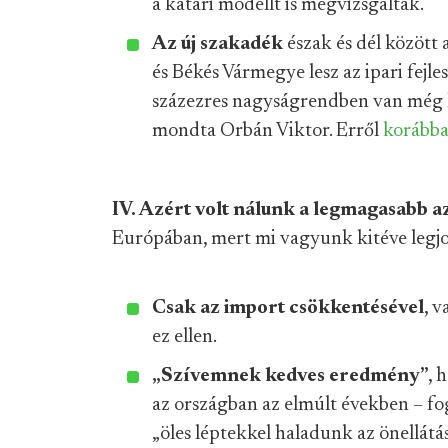
a katari modellt is megvizsgálták.
Az új szakadék
észak és dél között 
és Békés Vármegye lesz az ipari fejle
százezres nagyságrendben van még 
mondta Orbán Viktor. Erről
korábba
IV. Azért volt nálunk a legmagasabb az
Európában, mert mi vagyunk kitéve legj
Csak az import csökkentésével
, 
ez ellen.
„Szívemnek kedves eredmény”
, 
az országban az elmúlt években – f
„öles léptekkel haladunk az önellátás