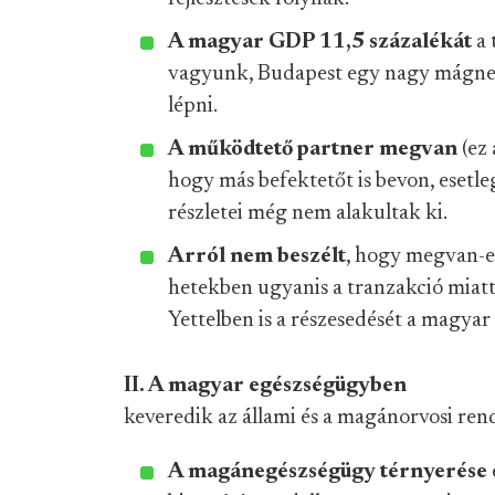
A magyar GDP 11,5 százalékát
a 
vagyunk, Budapest egy nagy mágnes,
lépni.
A működtető partner megvan
(ez 
hogy más befektetőt is bevon, esetle
részletei még nem alakultak ki.
Arról nem beszélt
, hogy megvan-e 
hetekben ugyanis a tranzakció miatt 
Yettelben is a részesedését a magyar 
II. A magyar egészségügyben
keveredik az állami és a magánorvosi rends
A magánegészségügy térnyerése