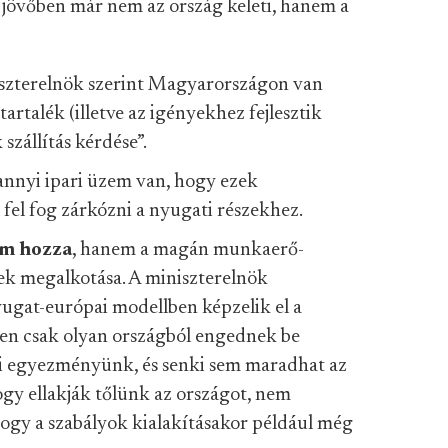
jövőben már nem az ország keleti, hanem a
szterelnök szerint Magyarországon van
artalék (illetve az igényekhez fejlesztik
k szállítás kérdése”.
nnyi ipari üzem van, hogy ezek
 fel fog zárkózni a nyugati részekhez.
am hozza
, hanem a magán munkaerő-
tek megalkotása. A miniszterelnök
ugat-európai modellben képzelik el a
en csak olyan országból engednek be
i egyezményünk, és senki sem maradhat az
ogy ellakják tőlünk az országot, nem
hogy a szabályok kialakításakor például még