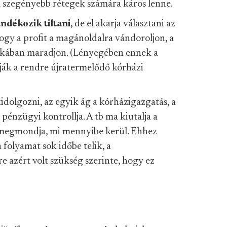
 a szegényebb rétegek számára káros lenne.
ndékozik tiltani
, de el akarja választani az
hogy a profit a magánoldalra vándoroljon, a
yakában maradjon. (Lényegében ennek a
ják a rendre újratermelődő kórházi
kidolgozni, az egyik ág a kórházigazgatás, a
pénzügyi kontrollja. A tb ma kiutalja a
y megmondja, mi mennyibe kerül. Ehhez
 folyamat sok időbe telik, a
 azért volt szükség szerinte, hogy ez