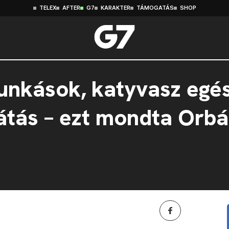
TELEX
AFTER
G7
KARAKTER
TÁMOGATÁS
SHOP
unkások, katyvasz egé
látás – ezt mondta Orbá