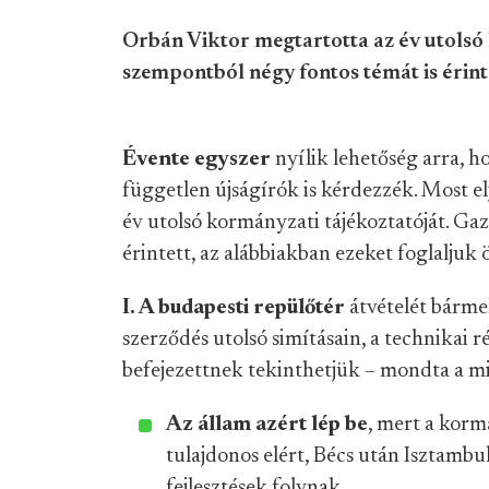
Orbán Viktor megtartotta az év utolsó 
szempontból négy fontos témát is érint
Évente egyszer
nyílik lehetőség arra, 
független újságírók is kérdezzék. Most elj
év utolsó kormányzati tájékoztatóját. G
érintett, az alábbiakban ezeket foglaljuk ö
I. A budapesti repülőtér
átvételét bármel
szerződés utolsó simításain, a technikai 
befejezettnek tekinthetjük – mondta a mi
Az állam azért lép be
, mert a korm
tulajdonos elért, Bécs után Isztambul
fejlesztések folynak.