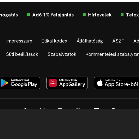
mogatás
Adó 1% felajánlás
Hírlevelek
Telex
Impresszum
Etikai kódex
Átláthatóság
ÁSZF
Ad
Süti beállítások
Szabályzatok
Kommentelési szabályza