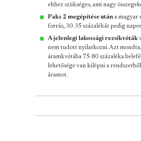
ehhez szükséges, ami nagy összegeke
Paks 2 megépítése után
a magyar e
forrás, 30-35 százalékát pedig napen
A jelenlegi lakossági rezsikvóták
v
nem tudott nyilatkozni. Azt mondta,
áramkvótába 75-80 százaléka belefé
lehetősége van kilépni a rendszerből
áramot.