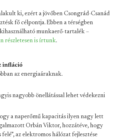
alakult ki, ezért a jövőben Csongrád-Csanád
sztésk fő célpontja. Ebben a térségben
kihasználható munkaerő-tartalék –
n részletesen is írtunk
.
 infláció
obban az energiaáraknak.
vagyis nagyobb önellátással lehet védekezni
hogy a naperőmű kapacitás ilyen nagy lett
ogalmazott Orbán Viktor, hozzátéve, hogy
 felé”, az elektromos hálózat fejlesztése