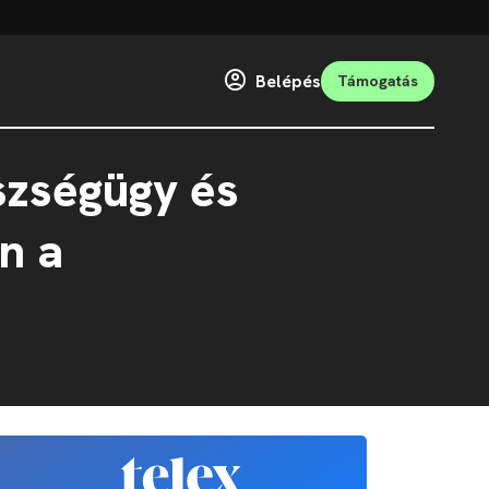
Belépés
Támogatás
szségügy és
n a