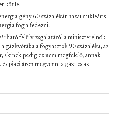
t köt le.
nergiaigény 60 százalékát hazai nukleáris
ergia fogja fedezni.
árható felülvizsgálatáról a miniszterelnök
 a gázkvótába a fogyasztók 90 százaléka, az
r, akinek pedig ez nem megfelelő, annak
, és piaci áron megvenni a gázt és az