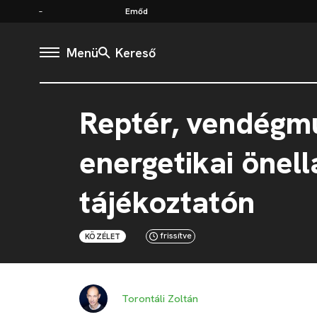
Emőd
Menü
Kereső
Reptér, vendégm
energetikai önel
tájékoztatón
frissítve
KÖZÉLET
Torontáli Zoltán