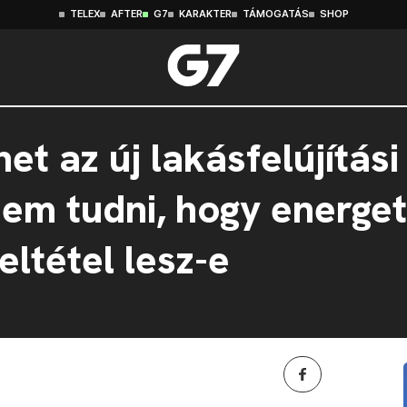
TELEX
AFTER
G7
KARAKTER
TÁMOGATÁS
SHOP
het az új lakásfelújítá
nem tudni, hogy energet
eltétel lesz-e