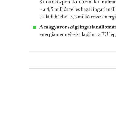
Kutatóközpont kutatóinak tanulm
– a 4,5 milliós teljes hazai ingatlan
családi házból 2,2 millió rossz ener
A magyarországi ingatlanállomá
energiamennyiség alapján az EU legt