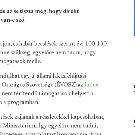
e az se tiszta még, hogy direkt
van-e szó.
jön, és habár becslések szerint évi 100-130
lenne szükség, egyelőre nem tudni, hogy
ámogatások mellé.
ndulhat egy új állami lakásfelújítási
zók Országos Szövetsége (ÉVOSZ) az
Index
sza nem térítendő támogatások helyett a
n a programban.
tések zajlanak a részletekkel kapcsolatban,
si Minisztérium. Így egyelőre nem tudni,
összege és hogy háztartásonként mekkora