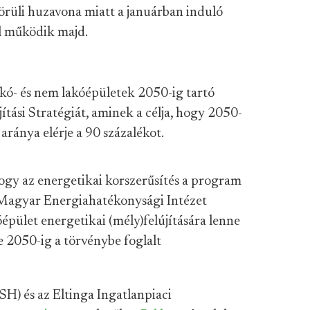
rüli huzavona miatt a januárban induló
l működik majd.
kó- és nem lakóépületek 2050-ig tartó
jítási Stratégiát, aminek a célja, hogy 2050-
aránya elérje a 90 százalékot.
ogy az energetikai korszerűsítés a program
 Magyar Energiahatékonysági Intézet
épület energetikai (mély)felújítására lenne
 2050-ig a törvénybe foglalt
H) és az Eltinga Ingatlanpiaci