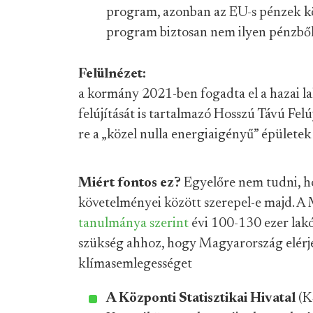
program, azonban az EU-s pénzek kö
program biztosan nem ilyen pénzbő
Felülnézet:
a kormány 2021-ben fogadta el a hazai la
felújítását is tartalmazó Hosszú Távú Felú
re a „közel nulla energiaigényű” épületek 
Miért fontos ez?
Egyelőre nem tudni, h
követelményei között szerepel-e majd. A
tanulmánya szerint
évi 100-130 ezer lakó
szükség ahhoz, hogy Magyarország elérje
klímasemlegességet
A Központi Statisztikai Hivatal
(KS