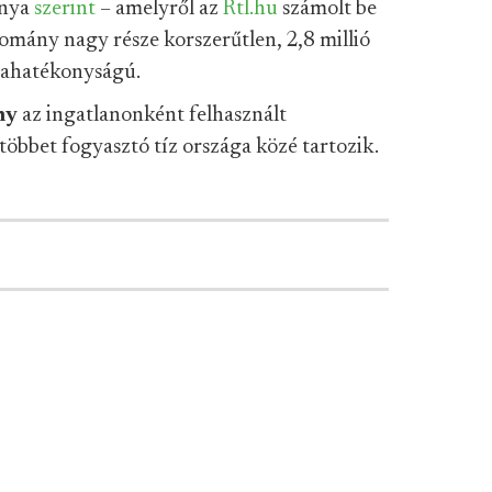
ánya
szerint
– amelyről az
Rtl.hu
számolt be
állomány nagy része korszerűtlen, 2,8 millió
giahatékonyságú.
ny
az ingatlanonként felhasznált
öbbet fogyasztó tíz országa közé tartozik.