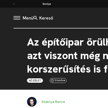
Ibolya
Menü
Kereső
Az építőipar örül
azt viszont még 
korszerűsítés is f
frissítve
KÖZÉLET
Stubnya Bence