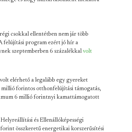
 régi csokkal ellentétben nem jár több
 felújítási program ezért jó hír a
ynek szeptemberben 6 százalékkal
volt
volt elérhető a legalább egy gyereket
millió forintos otthonfelújítási támogatás,
imum 6 millió forintnyi kamattámogatott
Helyreállítási és Ellenállóképességi
forint összkeretű energetikai korszerűsítési