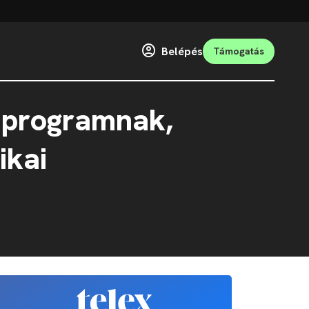
Belépés
Támogatás
si programnak,
ikai