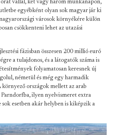
 órát vállal, két vagy három munkanapon,
outletbe egyébként olyan sok magyar jár ki
magyarországi városok környékére külön
aposan csökkenteni lehet az utazási
lesztési fázisban összesen 200 millió euró
végre a tulajdonos, és a látogatók száma is
 létesítmények folyamatosan keresnek új
ngolul, németül és még egy harmadik
(A környező országok mellett az arab
k Parndorfba, ilyen nyelvismeret extra
e sok esetben akár helyben is kiképzik a