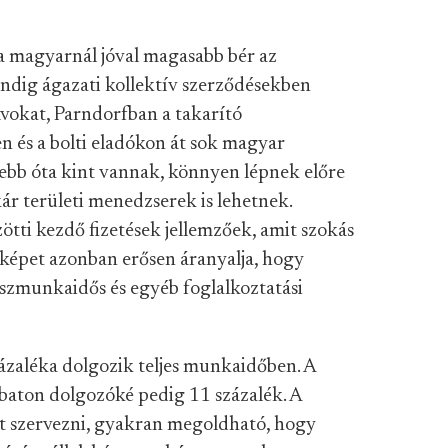
a magyarnál jóval magasabb bér az
indig ágazati kollektív szerződésekben
sávokat, Parndorfban a takarító
n és a bolti eladókon át sok magyar
gebb óta kint vannak, könnyen lépnek előre
ár területi menedzserek is lehetnek.
tti kezdő fizetések jellemzőek, amit szokás
a képet azonban erősen áranyalja, hogy
szmunkaidős és egyéb foglalkoztatási
ázaléka dolgozik teljes munkaidőben. A
baton dolgozóké pedig 11 százalék. A
t szervezni, gyakran megoldható, hogy