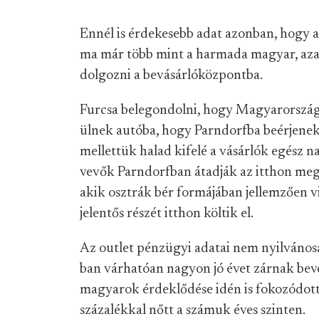
Ennél is érdekesebb adat azonban, hogy 
ma már több mint a harmada magyar, aza
dolgozni a bevásárlóközpontba.
Furcsa belegondolni, hogy Magyarország
ülnek autóba, hogy Parndorfba beérjenek
mellettük halad kifelé a vásárlók egész na
vevők Parndorfban átadják az itthon me
akik osztrák bér formájában jellemzően v
jelentős részét itthon költik el.
Az outlet pénzügyi adatai nem nyilváno
ban várhatóan nagyon jó évet zárnak bev
magyarok érdeklődése idén is fokozódott,
százalékkal nőtt a számuk éves szinten.