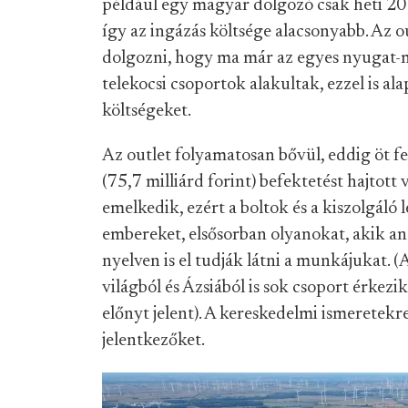
például egy magyar dolgozó csak heti 20
így az ingázás költsége alacsonyabb. Az 
dolgozni, hogy ma már az egyes nyugat-
telekocsi csoportok alakultak, ezzel is al
költségeket.
Az outlet folyamatosan bővül, eddig öt fej
(75,7 milliárd forint) befektetést hajtott 
emelkedik, ezért a boltok és a kiszolgáló
embereket, elsősorban olyanokat, akik a
nyelven is el tudják látni a munkájukat. 
világból és Ázsiából is sok csoport érkezi
előnyt jelent). A kereskedelmi ismeretekr
jelentkezőket.