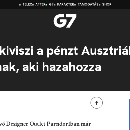
TELEX
AFTER
G7
KARAKTER
TÁMOGATÁS
SHOP
iviszi a pénzt Ausztriá
ak, aki hazahozza
kvő Designer Outlet Parndorfban már