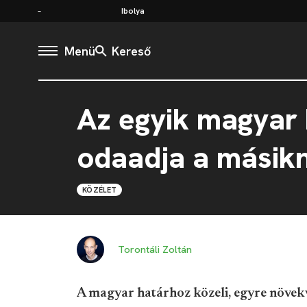
Ibolya
Menü
Kereső
Az egyik magyar k
odaadja a másikn
KÖZÉLET
Torontáli Zoltán
A magyar határhoz közeli, egyre növe