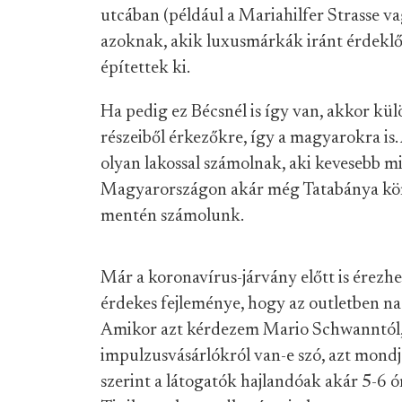
utcában (például a Mariahilfer Strasse va
azoknak, akik luxusmárkák iránt érdeklő
építettek ki.
Ha pedig ez Bécsnél is így van, akkor kü
részeiből érkezőkre, így a magyarokra is.
olyan lakossal számolnak, aki kevesebb min
Magyarországon akár még Tatabánya körn
mentén számolunk.
Már a koronavírus-járvány előtt is érezhe
érdekes fejleménye, hogy az outletben n
Amikor azt kérdezem Mario Schwanntól,
impulzusvásárlókról van-e szó, azt mondj
szerint a látogatók hajlandóak akár 5-6 ór