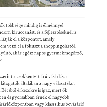
k többsége mindig is élménnyel
orfi kiruccanást, és a fejlesztéseknél is
látják el a központot, amely
em veszi el a fókuszt a shoppingolástól.
s nyújtó, akár egész napos gyermekmegőrző,
e.
erint a csökkentett árú vásárlás, a
a látogatók általában a nagy választékot
 Bécsből érkezőkre is igaz, mert ők
en és gyorsabban érnek el nagyobb
ásárlóközpontban vagy klasszikus bevásárló