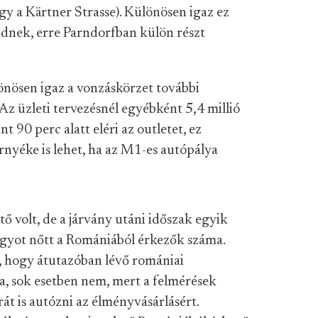
gy a Kärtner Strasse). Különösen igaz ez
dnek, erre Parndorfban külön részt
lönösen igaz a vonzáskörzet további
 Az üzleti tervezésnél egyébként 5,4 millió
t 90 perc alatt eléri az outletet, ez
yéke is lehet, ha az M1-es autópálya
tő volt, de a járvány utáni időszak egyik
agyot nőtt a Romániából érkezők száma.
 hogy átutazóban lévő romániai
a, sok esetben nem, mert a felmérések
át is autózni az élményvásárlásért.