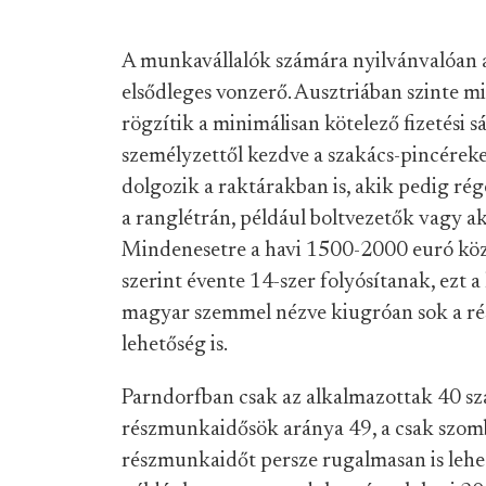
A munkavállalók számára nyilvánvalóan 
elsődleges vonzerő. Ausztriában szinte m
rögzítik a minimálisan kötelező fizetési 
személyzettől kezdve a szakács-pincéreke
dolgozik a raktárakban is, akik pedig ré
a ranglétrán, például boltvezetők vagy ak
Mindenesetre a havi 1500-2000 euró közö
szerint évente 14-szer folyósítanak, ezt 
magyar szemmel nézve kiugróan sok a ré
lehetőség is.
Parndorfban csak az alkalmazottak 40 sz
részmunkaidősök aránya 49, a csak szom
részmunkaidőt persze rugalmasan is lehe