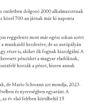
az outletben dolgozó 2000 alkalmazottnak
z közel 700-an járnak már ki naponta
on reggelente most már egész sokan azért
 a munkaidő kezdetére, de az autópályán
gy része is, akiket ők fognak kiszolgálni. A
gkeresett pénzüket a magyar eladóknak,
isszafelé hozzák a pénzt, hiszen annak
sak, de Mario Schwann azt mondja, 2023-
ételben és nyereségben egyaránt. A
 az év első felében körülbelül 15