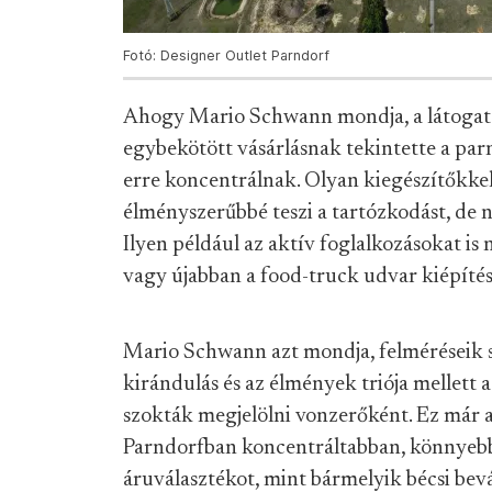
Fotó: Designer Outlet Parndorf
Ahogy Mario Schwann mondja, a látogató
egybekötött vásárlásnak tekintette a parnd
erre koncentrálnak. Olyan kiegészítőkkel 
élményszerűbbé teszi a tartózkodást, de n
Ilyen például az aktív foglalkozásokat i
vagy újabban a food-truck udvar kiépítés
Mario Schwann azt mondja, felméréseik sz
kirándulás és az élmények triója mellett 
szokták megjelölni vonzerőként. Ez már a
Parndorfban koncentráltabban, könnyebb
áruválasztékot, mint bármelyik bécsi bev