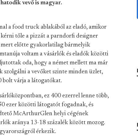
hatodik vevő is magyar.
al a food truck ablakából az eladó, amikor
érni tőle a pizzát a parndorfi designer
mert előtte gyakorlatilag bármelyik
mtanúja voltam a vásárlók és eladók közötti
jutottak oda, hogy a német mellett ma már
k szolgálni a vevőket szinte minden üzlet,
 bolt várja a látogatókat.
ásárlóközpontban, ez 400 ezerrel lenne több,
0 ezer közötti látogatót fogadnak, és
dtető McArthurGlen helyi cégének
rlók aránya 13-18 százalék között mozog.
yarországról érkezik.