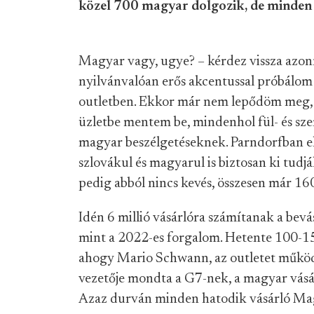
közel 700 magyar dolgozik, de minden 
Magyar vagy, ugye? – kérdez vissza azonn
nyilvánvalóan erős akcentussal próbálom k
outletben. Ekkor már nem lepődöm meg, 
üzletbe mentem be, mindenhol fül- és sze
magyar beszélgetéseknek. Parndorfban el
szlovákul és magyarul is biztosan ki tudjá
pedig abból nincs kevés, összesen már 160
Idén 6 millió vásárlóra számítanak a bev
mint a 2022-es forgalom. Hetente 100-15
ahogy Mario Schwann, az outletet műkö
vezetője mondta a G7-nek, a magyar vásá
Azaz durván minden hatodik vásárló Mag