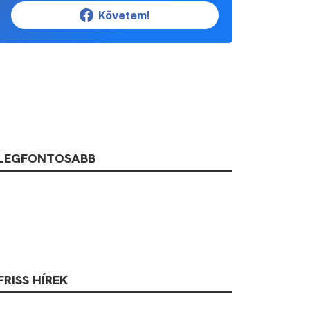
Követem!
LEGFONTOSABB
FRISS HÍREK