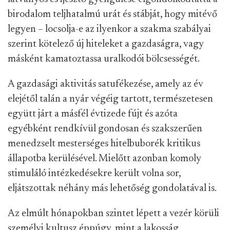
birodalom teljhatalmú urát és stábját, hogy mitévő
legyen – locsolja-e az ilyenkor a szakma szabályai
szerint kötelező új hiteleket a gazdaságra, vagy
másként kamatoztassa uralkodói bölcsességét.
A gazdasági aktivitás satufékezése, amely az év
elejétől talán a nyár végéig tartott, természetesen
együtt járt a másfél évtizede fújt és azóta
egyébként rendkívül gondosan és szakszerűen
menedzselt mesterséges hitelbuborék kritikus
állapotba kerülésével. Mielőtt azonban komoly
stimuláló intézkedésekre került volna sor,
eljátszottak néhány más lehetőség gondolatával is.
Az elmúlt hónapokban szintet lépett a vezér körüli
személyi kultusz éppúgy, mint a lakosság