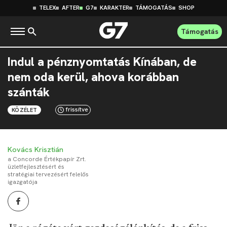
TELEX
AFTER
G7
KARAKTER
TÁMOGATÁS
SHOP
Támogatás
Indul a pénznyomtatás Kínában, de
nem oda kerül, ahova korábban
szánták
frissítve
KÖZÉLET
Kovács Krisztián
a Concorde Értékpapír Zrt.
üzletfejlesztésért és
stratégiai tervezésért felelős
igazgatója