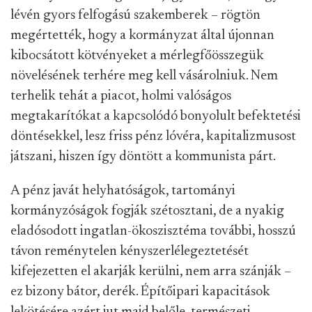
lévén gyors felfogású szakemberek – rögtön
megértették, hogy a kormányzat által újonnan
kibocsátott kötvényeket a mérlegfőösszegük
növelésének terhére meg kell vásárolniuk. Nem
terhelik tehát a piacot, holmi valóságos
megtakarítókat a kapcsolódó bonyolult befektetési
döntésekkel, lesz friss pénz lóvéra, kapitalizmusost
játszani, hiszen így döntött a kommunista párt.
A pénz javát helyhatóságok, tartományi
kormányzóságok fogják szétosztani, de a nyakig
eladósodott ingatlan-ökoszisztéma további, hosszú
távon reménytelen kényszerlélegeztetését
kifejezetten el akarják kerülni, nem arra szánják –
ez bizony bátor, derék. Építőipari kapacitások