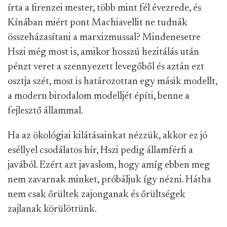
írta a firenzei mester, több mint fél évezrede, és
Kínában miért pont Machiavellit ne tudnák
összeházasítani a marxizmussal? Mindenesetre
Hszi még most is, amikor hosszú hezitálás után
pénzt veret a szennyezett levegőből és aztán ezt
osztja szét, most is határozottan egy másik modellt,
a modern birodalom modelljét építi, benne a
fejlesztő állammal.
Ha az ökológiai kilátásainkat nézzük, akkor ez jó
eséllyel csodálatos hír, Hszi pedig államférfi a
javából. Ezért azt javaslom, hogy amíg ebben meg
nem zavarnak minket, próbáljuk így nézni. Hátha
nem csak őrültek zajonganak és őrültségek
zajlanak körülöttünk.