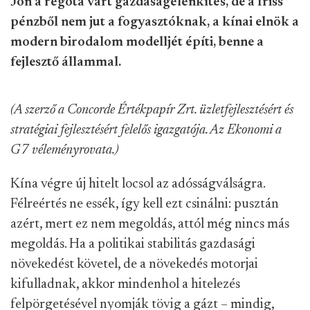
Jön a régóta várt gazdaságélénkítés, de a friss
pénzből nem jut a fogyasztóknak, a kínai elnök a
modern birodalom modelljét építi, benne a
fejlesztő állammal.
(A szerző a Concorde Értékpapír Zrt. üzletfejlesztésért és
stratégiai fejlesztésért felelős igazgatója. Az Ekonomi a
G7 véleményrovata.)
Kína végre új hitelt locsol az adósságválságra.
Félreértés ne essék, így kell ezt csinálni: pusztán
azért, mert ez nem megoldás, attól még nincs más
megoldás. Ha a politikai stabilitás gazdasági
növekedést követel, de a növekedés motorjai
kifulladnak, akkor mindenhol a hitelezés
felpörgetésével nyomják tövig a gázt – mindig,