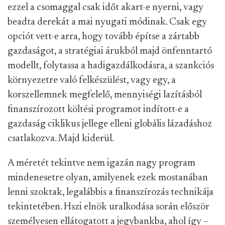
ezzel a csomaggal csak időt akart-e nyerni, vagy
beadta derekát a mai nyugati módinak. Csak egy
opciót vett-e arra, hogy tovább építse a zártabb
gazdaságot, a stratégiai árukból majd önfenntartó
modellt, folytassa a hadigazdálkodásra, a szankciós
környezetre való felkészülést, vagy egy, a
korszellemnek megfelelő, mennyiségi lazításból
finanszírozott költési programot indított-e a
gazdaság ciklikus jellege elleni globális lázadáshoz
csatlakozva. Majd kiderül.
A méretét tekintve nem igazán nagy program
mindenesetre olyan, amilyenek ezek mostanában
lenni szoktak, legalábbis a finanszírozás technikája
tekintetében. Hszi elnök uralkodása során először
személyesen ellátogatott a jegybankba, ahol így –