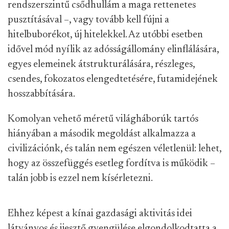
rendszerszintű csődhullám a maga rettenetes
pusztításával –, vagy tovább kell fújni a
hitelbuborékot, új hitelekkel. Az utóbbi esetben
idővel mód nyílik az adósságállomány elinflálására,
egyes elemeinek átstrukturálására, részleges,
csendes, fokozatos elengedtetésére, futamidejének
hosszabbítására.
Komolyan vehető méretű világháborúk tartós
hiányában a második megoldást alkalmazza a
civilizációnk, és talán nem egészen véletlenül: lehet,
hogy az összefüggés esetleg fordítva is működik –
talán jobb is ezzel nem kísérletezni.
Ehhez képest a kínai gazdasági aktivitás idei
látványos és ijesztő gyengülése elgondolkodtatta a