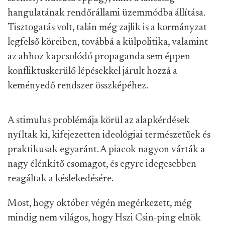
hangulatának rendőrállami üzemmódba állítása.
Tisztogatás volt, talán még zajlik is a kormányzat
legfelső köreiben, továbbá a külpolitika, valamint
az ahhoz kapcsolódó propaganda sem éppen
konfliktuskerülő lépésekkel járult hozzá a
keményedő rendszer összképéhez.
A stimulus problémája körül az alapkérdések
nyíltak ki, kifejezetten ideológiai természetűek és
praktikusak egyaránt. A piacok nagyon várták a
nagy élénkítő csomagot, és egyre idegesebben
reagáltak a késlekedésére.
Most, hogy október végén megérkezett, még
mindig nem világos, hogy Hszi Csin-ping elnök