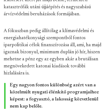
lekötésére azért jut majd belőle, természeti
katasztrófák utáni újjáépítés és nagyszabású
árvízvédelmi beruházások formájában.
A fókuszban pedig állítólag a klímavédelmi és
energiahatékonysági szempontból fontos
iparpolitikai célok finanszírozása áll, ami, ha majd
igaznak bizonyul, minimum duplán jó hír, hiszen
mehetne a pénz egy az egyben akár a brutálisan
megnövekedett katonai kiadások további
hizlalására is.
Egy nagyon fontos különbség azért van a
közelmúlt nyugati élénkítő programjaihoz
képest: a fogyasztó, a lakosság közvetlenül
nem kap belőle.