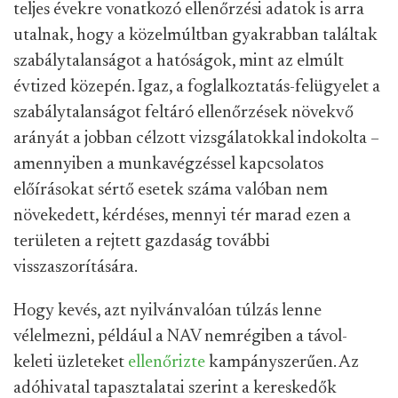
teljes évekre vonatkozó ellenőrzési adatok is arra
utalnak, hogy a közelmúltban gyakrabban találtak
szabálytalanságot a hatóságok, mint az elmúlt
évtized közepén. Igaz, a foglalkoztatás-felügyelet a
szabálytalanságot feltáró ellenőrzések növekvő
arányát a jobban célzott vizsgálatokkal indokolta –
amennyiben a munkavégzéssel kapcsolatos
előírásokat sértő esetek száma valóban nem
növekedett, kérdéses, mennyi tér marad ezen a
területen a rejtett gazdaság további
visszaszorítására.
Hogy kevés, azt nyilvánvalóan túlzás lenne
vélelmezni, például a NAV nemrégiben a távol-
keleti üzleteket
ellenőrizte
kampányszerűen. Az
adóhivatal tapasztalatai szerint a kereskedők