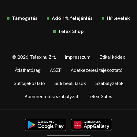
Támogatás
Adó 1% felajánlás
Hírlevelek
Telex Shop
© 2026 Telex.hu Zrt.
Impresszum
Etikai kódex
Átláthatóság
ÁSZF
Adatkezelési tájékoztató
Sütitájékoztató
Süti beállítások
Szabályzatok
Kommentelési szabályzat
Telex Sales