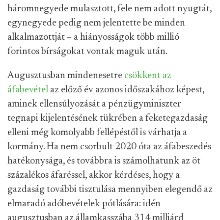
háromnegyede mulasztott, fele nem adott nyugtát,
egynegyede pedig nem jelentette be minden
alkalmazottját – a hiányosságok több millió
forintos bírságokat vontak maguk után.
Augusztusban mindenesetre
csökkent az
áfabevétel
az előző év azonos időszakához képest,
aminek ellensúlyozását a pénzügyminiszter
tegnapi kijelentésének tükrében a feketegazdaság
elleni még komolyabb fellépéstől is várhatja a
kormány. Ha nem csorbult 2020 óta az áfabeszedés
hatékonysága, és továbbra is számolhatunk az öt
százalékos áfaréssel, akkor kérdéses, hogy a
gazdaság további tisztulása mennyiben elegendő az
elmaradó adóbevételek pótlására: idén
augusztusban az államkasszába 314 milliárd