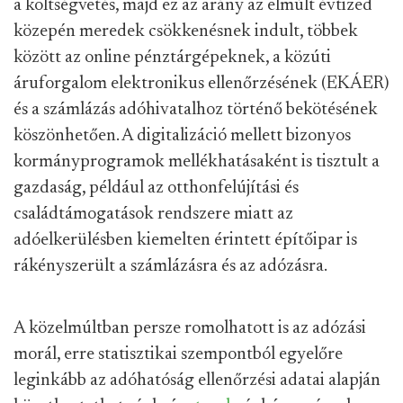
a költségvetés, majd ez az arány az elmúlt évtized
közepén meredek csökkenésnek indult, többek
között az online pénztárgépeknek, a közúti
áruforgalom elektronikus ellenőrzésének (EKÁER)
és a számlázás adóhivatalhoz történő bekötésének
köszönhetően. A digitalizáció mellett bizonyos
kormányprogramok mellékhatásaként is tisztult a
gazdaság, például az otthonfelújítási és
családtámogatások rendszere miatt az
adóelkerülésben kiemelten érintett építőipar is
rákényszerült a számlázásra és az adózásra.
A közelmúltban persze romolhatott is az adózási
morál, erre statisztikai szempontból egyelőre
leginkább az adóhatóság ellenőrzési adatai alapján