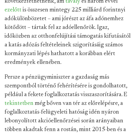
következtethetnénk, ám
tavaly
és három évvel
ezelőtt
is összesen mintegy 225 milliárd forintnyi
adókülönbözetet – ami jórészt az áfa adónemhez
kötődött – tártak fel az adóellenőrök. Igaz,
időközben az otthonfelújítási támogatás kifutásától
a katás adózás feltételeinek szigorításáig számos
kormányzati lépés hathatott a korábban elért
eredmények ellenében.
Persze a pénzügyminiszter a gazdaság más
szempontból történő fehérítésére is gondolhatott,
például a fekete foglalkoztatás visszaszorítására. E
tekintetben
még bőven van tér az előrelépésre, a
foglalkoztatás-felügyeleti hatóság idén nyáron
lebonyolított akcióellenőrzései során arányaiban
többen akadtak fenn a rostán, mint 2015-ben és a