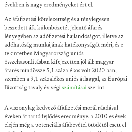
években is nagy eredményeket ért el.
Az áfafizetési kötelezettség és a ténylegesen
beszedett áfa különbözetét jelentő áfarés
lényegében az adófizetési hajlandóságot, illetve az
adóhatóság munkájának hatékonyságát méri, és e
tekintetben Magyarország uniós
összehasonlításban kifejezetten jól áll: magyar
áfarés mindössze 5,1 százalékos volt 2020-ban,
szemben a 9,1 százalékos uniós átlaggal, az Európai
Bizottság tavaly év végi
számításai
szerint.
A viszonylag kedvező áfafizetési morál ráadásul
éveken át tartó fejlődés eredménye, a 2010-es évek
elején még a potenciális áfabevétel ötödétől esett el