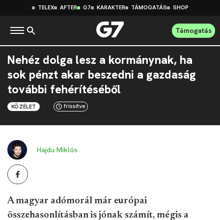
TELEX
AFTER
G7
KARAKTER
TÁMOGATÁS
SHOP
Támogatás
Nehéz dolga lesz a kormánynak, ha
sok pénzt akar beszedni a gazdaság
további fehérítéséből
frissítve
KÖZÉLET
Hajdu Miklós
A magyar adómorál már európai
összehasonlításban is jónak számít, mégis a