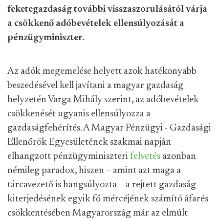
feketegazdaság további visszaszorulásától várja
a csökkenő adóbevételek ellensúlyozását a
pénzügyminiszter.
Az adók megemelése helyett azok hatékonyabb
beszedésével kell javítani a magyar gazdaság
helyzetén Varga Mihály szerint, az adóbevételek
csökkenését ugyanis ellensúlyozza a
gazdaságfehérítés. A Magyar Pénzügyi - Gazdasági
Ellenőrök Egyesületének szakmai napján
elhangzott pénzügyminiszteri
felvetés
azonban
némileg paradox, hiszen – amint azt maga a
tárcavezető is hangsúlyozta – a rejtett gazdaság
kiterjedésének egyik fő mércéjének számító áfarés
csökkentésében Magyarország már az elmúlt