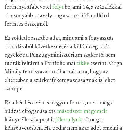
forintnyi áfabevétel
folyt
be, ami 14,5 százalékkal
alacsonyabb a tavaly augusztusi 368 milliárd
forintos összegnél.
Ez sokkal rosszabb adat, mint ami a fogyasztás
alakulásából következne, és a különbség okát
egyelőre a Pénzügyminisztérium szakértői sem
tudták feltárni a Portfolio mai
cikke
szerint. Varga
Mihály fenti szavai utalhatnak arra, hogy az
eltérésben a szürke/feketegazdaságnak is lehet
szerepe.
Ez a kérdés azért is nagyon fontos, mert még a
büdzsé elfogadása óta
másodszor megemelt
hiánycélhoz képest is
jókora lyuk
tátong a
költségvetésben. Ha pedig nem akar adót emelni a