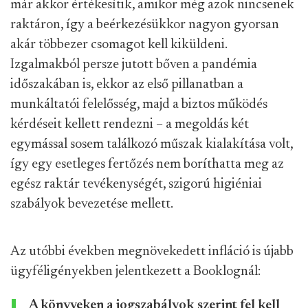
már akkor értékesítik, amikor még azok nincsenek
raktáron, így a beérkezésükkor nagyon gyorsan
akár többezer csomagot kell kiküldeni.
Izgalmakból persze jutott bőven a pandémia
időszakában is, ekkor az első pillanatban a
munkáltatói felelősség, majd a biztos működés
kérdéseit kellett rendezni – a megoldás két
egymással sosem találkozó műszak kialakítása volt,
így egy esetleges fertőzés nem boríthatta meg az
egész raktár tevékenységét, szigorú higiéniai
szabályok bevezetése mellett.
Az utóbbi években megnövekedett infláció is újabb
ügyféligényekben jelentkezett a Booklognál:
A könyveken a jogszabályok szerint fel kell