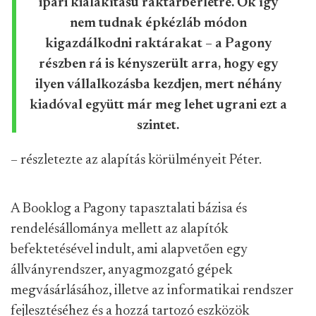
ipari kialakítású raktárbérletre. Ők így
nem tudnak épkézláb módon
kigazdálkodni raktárakat – a Pagony
részben rá is kényszerült arra, hogy egy
ilyen vállalkozásba kezdjen, mert néhány
kiadóval együtt már meg lehet ugrani ezt a
szintet.
– részletezte az alapítás körülményeit Péter.
A Booklog a Pagony tapasztalati bázisa és
rendelésállománya mellett az alapítók
befektetésével indult, ami alapvetően egy
állványrendszer, anyagmozgató gépek
megvásárlásához, illetve az informatikai rendszer
fejlesztéséhez és a hozzá tartozó eszközök