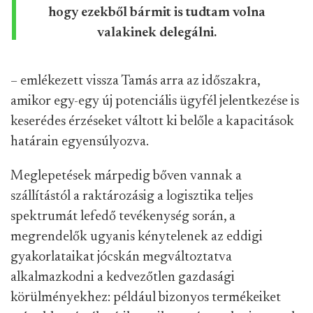
hogy ezekből bármit is tudtam volna
valakinek delegálni.
– emlékezett vissza Tamás arra az időszakra,
amikor egy-egy új potenciális ügyfél jelentkezése is
keserédes érzéseket váltott ki belőle a kapacitások
határain egyensúlyozva.
Meglepetések márpedig bőven vannak a
szállítástól a raktározásig a logisztika teljes
spektrumát lefedő tevékenység során, a
megrendelők ugyanis kénytelenek az eddigi
gyakorlataikat jócskán megváltoztatva
alkalmazkodni a kedvezőtlen gazdasági
körülményekhez: például bizonyos termékeiket