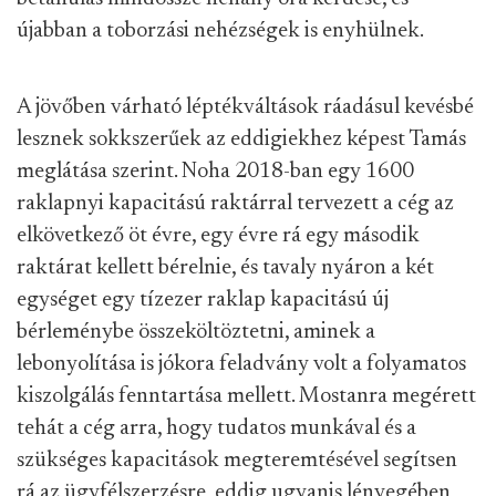
újabban a toborzási nehézségek is enyhülnek.
A jövőben várható léptékváltások ráadásul kevésbé
lesznek sokkszerűek az eddigiekhez képest Tamás
meglátása szerint. Noha 2018-ban egy 1600
raklapnyi kapacitású raktárral tervezett a cég az
elkövetkező öt évre, egy évre rá egy második
raktárat kellett bérelnie, és tavaly nyáron a két
egységet egy tízezer raklap kapacitású új
bérleménybe összeköltöztetni, aminek a
lebonyolítása is jókora feladvány volt a folyamatos
kiszolgálás fenntartása mellett. Mostanra megérett
tehát a cég arra, hogy tudatos munkával és a
szükséges kapacitások megteremtésével segítsen
rá az ügyfélszerzésre, eddig ugyanis lényegében