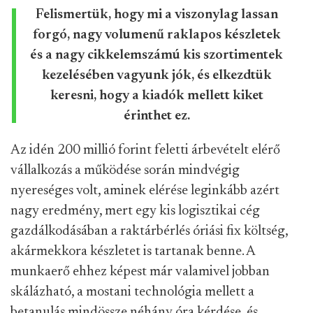
Felismertük, hogy mi a viszonylag lassan
forgó, nagy volumenű raklapos készletek
és a nagy cikkelemszámú kis szortimentek
kezelésében vagyunk jók, és elkezdtük
keresni, hogy a kiadók mellett kiket
érinthet ez.
Az idén 200 millió forint feletti árbevételt elérő
vállalkozás a működése során mindvégig
nyereséges volt, aminek elérése leginkább azért
nagy eredmény, mert egy kis logisztikai cég
gazdálkodásában a raktárbérlés óriási fix költség,
akármekkora készletet is tartanak benne. A
munkaerő ehhez képest már valamivel jobban
skálázható, a mostani technológia mellett a
betanulás mindössze néhány óra kérdése, és