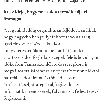
amik partnerekként eltérő módon zajlanak
Itt az ideje, hogy ne csak a termék adja el
önmagát
A cég mindeddig organikusan fejlődött, anélkül,
hogy nagyobb hangsúlyt fektetett volna az új
ügyfelek szerzésére –akik köre a
könyvkereskedőkön túl például játékokkal,
sportszerekkel foglalkozó cégek felé is bővül –, ám
időközben Tamás szemlélete és szerepköre is
megváltozott. Mostanra az operatív tennivalóktól
hátrébb tudott lépni, és több ideje van
értékesítéssel, stratégiával, logisztikai és
informatikai rendszerek, folyamatok fejlesztésével
foglalkozni.