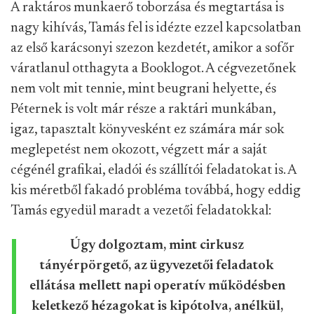
A raktáros munkaerő toborzása és megtartása is
nagy kihívás, Tamás fel is idézte ezzel kapcsolatban
az első karácsonyi szezon kezdetét, amikor a sofőr
váratlanul otthagyta a Booklogot. A cégvezetőnek
nem volt mit tennie, mint beugrani helyette, és
Péternek is volt már része a raktári munkában,
igaz, tapasztalt könyvesként ez számára már sok
meglepetést nem okozott, végzett már a saját
cégénél grafikai, eladói és szállítói feladatokat is. A
kis méretből fakadó probléma továbbá, hogy eddig
Tamás egyedül maradt a vezetői feladatokkal:
Úgy dolgoztam, mint cirkusz
tányérpörgető, az ügyvezetői feladatok
ellátása mellett napi operatív működésben
keletkező hézagokat is kipótolva, anélkül,