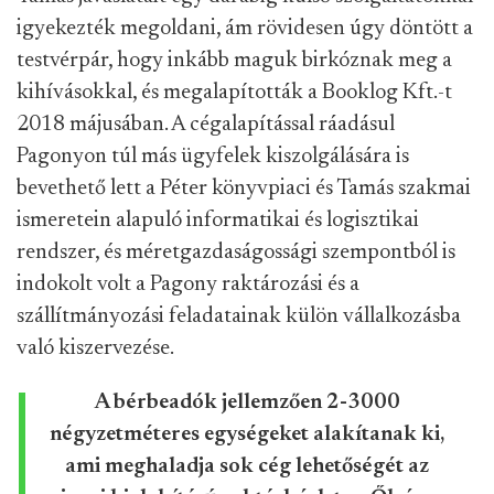
igyekezték megoldani, ám rövidesen úgy döntött a
testvérpár, hogy inkább maguk birkóznak meg a
kihívásokkal, és megalapították a Booklog Kft.-t
2018 májusában. A cégalapítással ráadásul
Pagonyon túl más ügyfelek kiszolgálására is
bevethető lett a Péter könyvpiaci és Tamás szakmai
ismeretein alapuló informatikai és logisztikai
rendszer, és méretgazdaságossági szempontból is
indokolt volt a Pagony raktározási és a
szállítmányozási feladatainak külön vállalkozásba
való kiszervezése.
A bérbeadók jellemzően 2-3000
négyzetméteres egységeket alakítanak ki,
ami meghaladja sok cég lehetőségét az