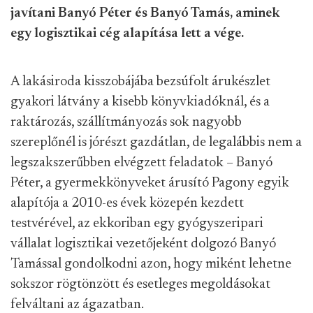
javítani Banyó Péter és Banyó Tamás, aminek
egy logisztikai cég alapítása lett a vége.
A lakásiroda kisszobájába bezsúfolt árukészlet
gyakori látvány a kisebb könyvkiadóknál, és a
raktározás, szállítmányozás sok nagyobb
szereplőnél is jórészt gazdátlan, de legalábbis nem a
legszakszerűbben elvégzett feladatok – Banyó
Péter, a gyermekkönyveket árusító Pagony egyik
alapítója a 2010-es évek közepén kezdett
testvérével, az ekkoriban egy gyógyszeripari
vállalat logisztikai vezetőjeként dolgozó Banyó
Tamással gondolkodni azon, hogy miként lehetne
sokszor rögtönzött és esetleges megoldásokat
felváltani az ágazatban.