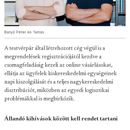
Banyó Péter és Tamás
A testvérpár által létrehozott cég végül is a
megrendelések regisztrációjától kezdve a
csomagfeladásig kezeli az online vásárlásokat,
ellátja az ügyfelek kiskereskedelmi egységeinek
napi kiszolgálását és a teljes nagykereskedelmi
disztribúciót, miközben az egyedi logisztikai
problémákkal is megbirkózik.
Állandó kihívások között kell rendet tartani