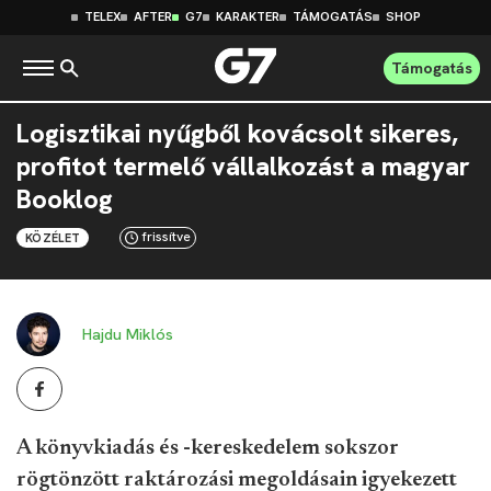
TELEX
AFTER
G7
KARAKTER
TÁMOGATÁS
SHOP
Támogatás
Logisztikai nyűgből kovácsolt sikeres,
profitot termelő vállalkozást a magyar
Booklog
frissítve
KÖZÉLET
Hajdu Miklós
A könyvkiadás és -kereskedelem sokszor
rögtönzött raktározási megoldásain igyekezett