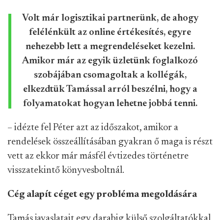
Volt már logisztikai partnerünk, de ahogy
felélénkült az online értékesítés, egyre
nehezebb lett a megrendeléseket kezelni.
Amikor már az egyik üzletünk foglalkozó
szobájában csomagoltak a kollégák,
elkezdtük Tamással arról beszélni, hogy a
folyamatokat hogyan lehetne jobbá tenni.
– idézte fel Péter azt az időszakot, amikor a
rendelések összeállításában gyakran ő maga is részt
vett az ekkor már másfél évtizedes történetre
visszatekintő könyvesboltnál.
Cég alapít céget egy probléma megoldására
Tamás javaslatait egy darabig külső szolgáltatókkal