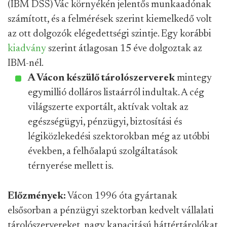
(IBM DSS) Vác környékén jelentős munkaadónak
számított, és a felmérések szerint kiemelkedő volt
az ott dolgozók elégedettségi szintje. Egy korábbi
kiadvány
szerint átlagosan 15 éve dolgoztak az
IBM-nél.
A Vácon készülő tárolószerverek
mintegy
egymillió dolláros listaárról indultak. A cég
világszerte exportált, aktívak voltak az
egészségügyi, pénzügyi, biztosítási és
légiközlekedési szektorokban még az utóbbi
években, a felhőalapú szolgáltatások
térnyerése mellett is.
Előzmények:
Vácon 1996 óta gyártanak
elsősorban a pénzügyi szektorban kedvelt vállalati
tárolószervereket, nagy kapacitású háttértárolókat.