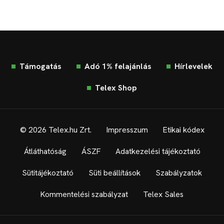
Támogatás
Adó 1% felajánlás
Hírlevelek
Telex Shop
© 2026 Telex.hu Zrt.
Impresszum
Etikai kódex
Átláthatóság
ÁSZF
Adatkezelési tájékoztató
Sütitájékoztató
Süti beállítások
Szabályzatok
Kommentelési szabályzat
Telex Sales