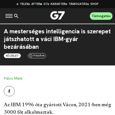
TELEX
AFTER
G7
KARAKTER
TÁMOGATÁS
SHOP
Támogatás
A mesterséges intelligencia is szerepet
játszhatott a váci IBM-gyár
bezárásában
frissítve
KÖZÉLET
Pálos Máté
Az IBM 1996 óta gyártott Vácon, 2021-ben még
3000 főt alkalmaztak.