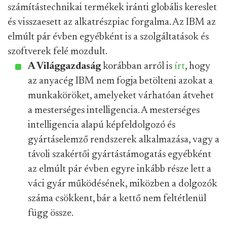
számítástechnikai termékek iránti globális kereslet
és visszaesett az alkatrészpiac forgalma. Az IBM az
elmúlt pár évben egyébként is a szolgáltatások és
szoftverek felé mozdult.
A Világgazdaság
korábban arról is
írt
, hogy
az anyacég IBM nem fogja betölteni azokat a
munkaköröket, amelyeket várhatóan átvehet
a mesterséges intelligencia. A mesterséges
intelligencia alapú képfeldolgozó és
gyártáselemző rendszerek alkalmazása, vagy a
távoli szakértői gyártástámogatás egyébként
az elmúlt pár évben egyre inkább része lett a
váci gyár működésének, miközben a dolgozók
száma csökkent, bár a kettő nem feltétlenül
függ össze.