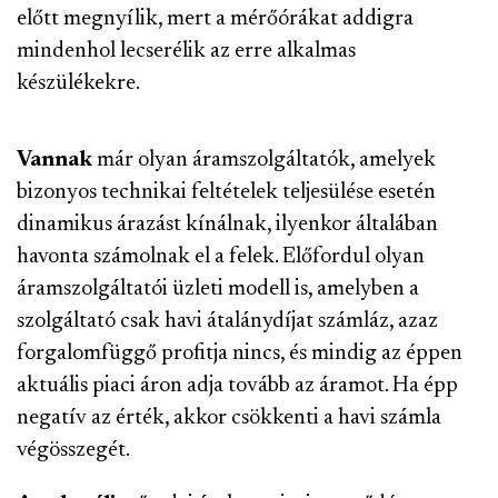
előtt megnyílik, mert a mérőórákat addigra
mindenhol lecserélik az erre alkalmas
készülékekre.
Vannak
már olyan áramszolgáltatók, amelyek
bizonyos technikai feltételek teljesülése esetén
dinamikus árazást kínálnak, ilyenkor általában
havonta számolnak el a felek. Előfordul olyan
áramszolgáltatói üzleti modell is, amelyben a
szolgáltató csak havi átalánydíjat számláz, azaz
forgalomfüggő profitja nincs, és mindig az éppen
aktuális piaci áron adja tovább az áramot. Ha épp
negatív az érték, akkor csökkenti a havi számla
végösszegét.