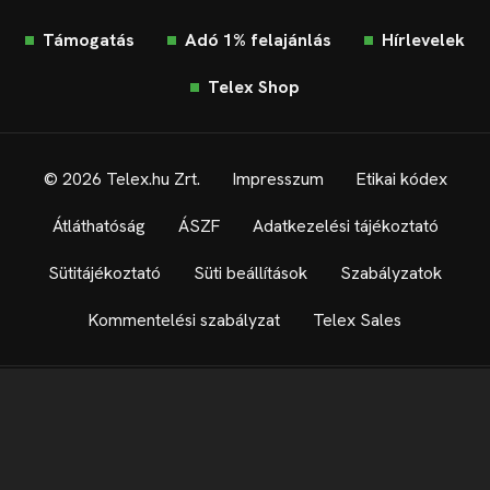
Támogatás
Adó 1% felajánlás
Hírlevelek
Telex Shop
© 2026 Telex.hu Zrt.
Impresszum
Etikai kódex
Átláthatóság
ÁSZF
Adatkezelési tájékoztató
Sütitájékoztató
Süti beállítások
Szabályzatok
Kommentelési szabályzat
Telex Sales