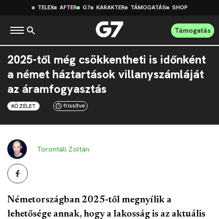
TELEX
AFTER
G7
KARAKTER
TÁMOGATÁS
SHOP
Támogatás
2025-től még csökkentheti is időnként
a német háztartások villanyszámláját
az áramfogyasztás
frissítve
KÖZÉLET
Torontáli Zoltán
Németországban 2025-től megnyílik a
lehetősége annak, hogy a lakosság is az aktuális