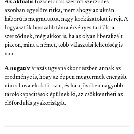
Az aktuális
tőzsdei árak szerinti szerződés
azonban egyelőre ritka, mert ahogy az ukrán
háború is megmutatta, nagy kockázatokat is rejt. A
fogyasztók hosszabb távra érvényes tarifákra
szerződnek, még akkor is, ha az olyan liberalizált
piacon, mint a német, több választási lehetőség is
van.
A negatív
árazás ugyanakkor részben annak az
eredménye is, hogy az éppen megtermelt energiát
nincs hova elraktározni, és ha a jövőben nagyobb
tárolókapacitások épülnek ki, az csökkentheti az
előfordulás gyakoriságát.