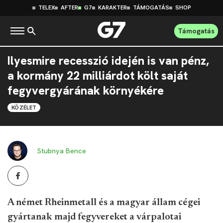
TELEX
AFTER
G7
KARAKTER
TÁMOGATÁS
SHOP
Támogatás
Ilyesmire recesszió idején is van pénz,
a kormány 22 milliárdot költ saját
fegyvergyárának környékére
KÖZÉLET
Stubnya Bence
A német Rheinmetall és a magyar állam cégei
gyártanak majd fegyvereket a várpalotai