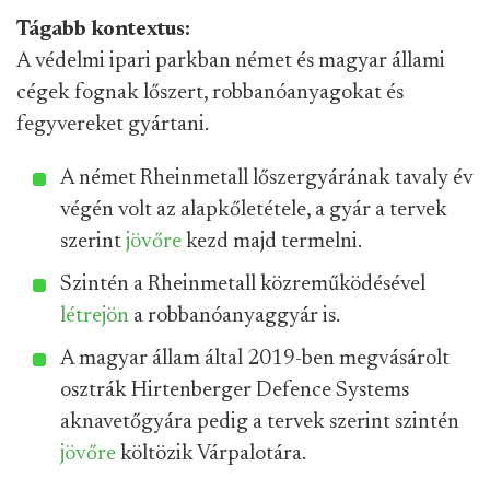
Tágabb kontextus:
A védelmi ipari parkban német és magyar állami
cégek fognak lőszert, robbanóanyagokat és
fegyvereket gyártani.
A német Rheinmetall lőszergyárának tavaly év
végén volt az alapkőletétele, a gyár a tervek
szerint
jövőre
kezd majd termelni.
Szintén a Rheinmetall közreműködésével
létrejön
a robbanóanyaggyár is.
A magyar állam által 2019-ben megvásárolt
osztrák Hirtenberger Defence Systems
aknavetőgyára pedig a tervek szerint szintén
jövőre
költözik Várpalotára.