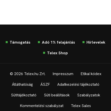
Támogatás
Adó 1% felajánlás
Hírlevelek
Telex Shop
© 2026 Telex.hu Zrt.
Impresszum
Etikai kódex
Átláthatóság
ÁSZF
Adatkezelési tájékoztató
Sütitájékoztató
Süti beállítások
Szabályzatok
Kommentelési szabályzat
Telex Sales