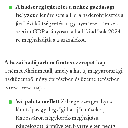
A hadseregfejlesztés a nehéz gazdasági
helyzet
ellenére sem áll le, a haderőfejlesztés a
jövő évi költségvetés nagy nyertese, a tervek
szerint GDP-arányosan a hadi kiadások 2024-
re meghaladják a 2 százalékot.
A hazai hadiiparban fontos szerepet kap
a német Rheinmetall, amely a hat új magyarországi
hadiüzemből négy építésében és üzemeltetésében
is részt vesz majd.
Várpalota mellett
Zalaegerszergen Lynx
lánctalpas gyalogsági harcjárműveket,
Kaposváron négykerék-meghajtású
páncélozott járműveket, Nyírteleken pedig