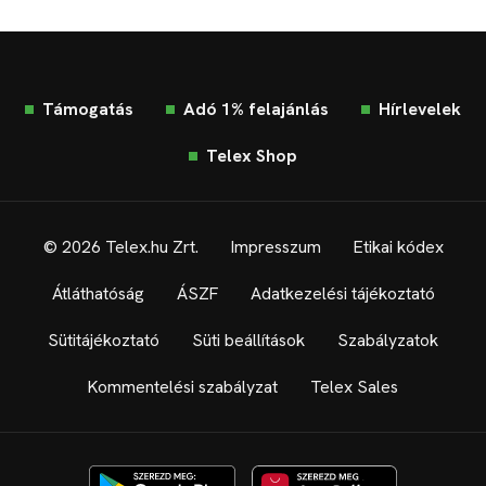
Támogatás
Adó 1% felajánlás
Hírlevelek
Telex Shop
© 2026 Telex.hu Zrt.
Impresszum
Etikai kódex
Átláthatóság
ÁSZF
Adatkezelési tájékoztató
Sütitájékoztató
Süti beállítások
Szabályzatok
Kommentelési szabályzat
Telex Sales