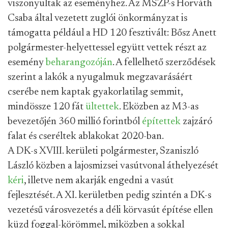
viszonyultak az eseményhez. Az MSZP-s Horváth
Csaba által vezetett zuglói önkormányzat is
támogatta például a HD 120 fesztivált: Bősz Anett
polgármester-helyettessel együtt vettek részt az
esemény
beharangozóján
. A fellelhető szerződések
szerint a lakók a nyugalmuk megzavarásáért
cserébe nem kaptak gyakorlatilag semmit,
mindössze 120 fát
ültettek
. Eközben az M3-as
bevezetőjén 360 millió forintból
építettek
zajzáró
falat és cseréltek ablakokat 2020-ban.
A DK-s XVIII. kerületi polgármester, Szaniszló
László közben a lajosmizsei vasútvonal áthelyezését
kéri
, illetve nem akarják engedni a vasút
fejlesztését. A XI. kerületben pedig szintén a DK-s
vezetésű városvezetés a déli körvasút építése ellen
küzd foggal-körömmel, miközben a sokkal