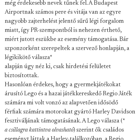
még érdekesebb nevek tűnek fel. A Budapest
Airportnak számos pere és vitája van az egyre
nagyobb zajterhelést jelentő sűrű légi forgalom
miatt, így PR-szempontból is nehezen érthető,
miért jutott eszükbe az esemény támogatása. Bár
szponzorként szerepeltek a szervező honlapján, a
légikikötő válasza
*
alapján úgy néz ki, csak hirdetési felületet
biztosítottak.
Hasonlóan érdekes, hogy a gyermekjátékokat
árusító Lego és a hazai játékkereskedő Regio Játék
számára mi volt vonzó az alapvetően idősödő
férfiak számára motorokat gyártó Harley Davidson
fesztiváljának támogatásának. A Lego válasza (
*
a csillagra kattintva olvasható
) szerint ők családos
eseményt láttak a Harley-találkozóban, a Regio