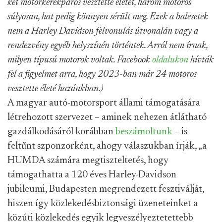
két motorkerékpáros vesztette életét, három motoros
súlyosan, hat pedig könnyen sérült meg. Ezek a balesetek
nem a Harley Davidson felvonulás útvonalán vagy a
rendezvény egyéb helyszínén történtek. Arról nem írnak,
milyen típusú motorok voltak. Facebook
oldalukon
hívták
fel a figyelmet arra, hogy 2023-ban már 24 motoros
vesztette életé hazánkban.)
A magyar autó-motorsport állami támogatására
létrehozott szervezet – aminek nehezen átlátható
gazdálkodásáról korábban
beszámoltunk
– is
feltűnt szponzorként, ahogy válaszukban írják, „a
HUMDA számára megtiszteltetés, hogy
támogathatta a 120 éves Harley-Davidson
jubileumi, Budapesten megrendezett fesztiválját,
hiszen így közlekedésbiztonsági üzeneteinket a
közúti közlekedés egyik legveszélyeztetettebb