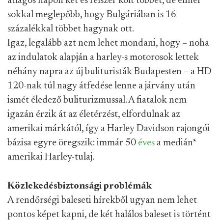
átlagos napon két és félszer költ többet, de ennél
sokkal meglepőbb, hogy Bulgáriában is 16
százalékkal többet hagynak ott.
Igaz, legalább azt nem lehet mondani, hogy – noha
az indulatok alapján a harley-s motorosok lettek
néhány napra az új bulituristák Budapesten – a HD
120-nak túl nagy átfedése lenne a járvány után
ismét éledező buliturizmussal. A fiatalok nem
igazán érzik át az életérzést, elfordulnak az
amerikai márkától, így a Harley Davidson rajongói
bázisa egyre öregszik: immár 50
éves
a medián
*
amerikai Harley-tulaj.
Közlekedésbiztonsági problémák
A rendőrségi baleseti hírekből ugyan nem lehet
pontos képet kapni, de két halálos baleset is történt