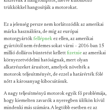
kiszerelik a hangtompítót, illetve különböző
trükkökkel hangosítják a motorokat.
Ez a jelenség persze nem korlátozódik az amerikai
márka használóira, de míg az európai
motorgyártók
fellépnek
ez ellen, az amerikai
gyártótól nem érdemes sokat várni – 2016-ban 15
millió dolláros büntetést kellett
fizetnie
az amerikai
környezetvédelmi hatóságnak, mert olyan
alkatrészeket árusított, amelyek növelték a
motorok teljesítményét, de ezzel a határérték fölé
nőtt a károsanyag-kibocsátásuk.
A nagy teljesítményű motorok egyik fő problémája,
hogy kiemelten zavarók a nyeregben ülőkön kívül
mindenki más számára. A legtöbb esetben ez az