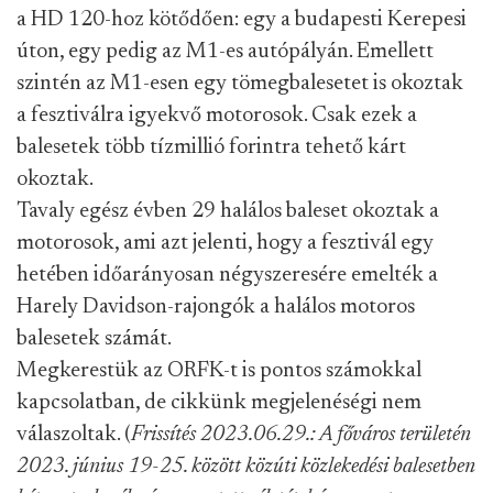
a HD 120-hoz kötődően: egy a budapesti Kerepesi
úton, egy pedig az M1-es autópályán. Emellett
szintén az M1-esen egy tömegbalesetet is okoztak
a fesztiválra igyekvő motorosok. Csak ezek a
balesetek több tízmillió forintra tehető kárt
okoztak.
Tavaly egész évben 29 halálos baleset okoztak a
motorosok, ami azt jelenti, hogy a fesztivál egy
hetében időarányosan négyszeresére emelték a
Harely Davidson-rajongók a halálos motoros
balesetek számát.
Megkerestük az ORFK-t is pontos számokkal
kapcsolatban, de cikkünk megjelenéségi nem
válaszoltak. (
Frissítés 2023.06.29.: A főváros területén
2023. június 19-25. között közúti közlekedési balesetben