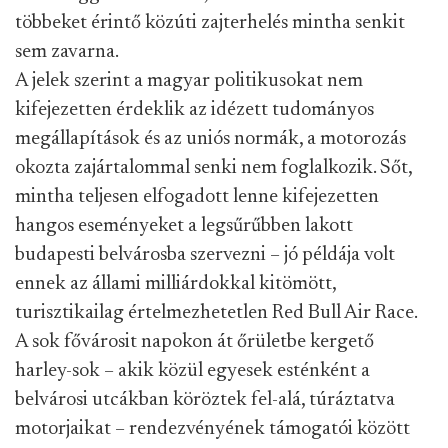
többeket érintő közúti zajterhelés mintha senkit
sem zavarna.
A jelek szerint a magyar politikusokat nem
kifejezetten érdeklik az idézett tudományos
megállapítások és az uniós normák, a motorozás
okozta zajártalommal senki nem foglalkozik. Sőt,
mintha teljesen elfogadott lenne kifejezetten
hangos eseményeket a legsűrűbben lakott
budapesti belvárosba szervezni – jó példája volt
ennek az állami milliárdokkal kitömött,
turisztikailag értelmezhetetlen Red Bull Air Race.
A sok fővárosit napokon át őrületbe kergető
harley-sok – akik közül egyesek esténként a
belvárosi utcákban köröztek fel-alá, túráztatva
motorjaikat – rendezvényének támogatói között