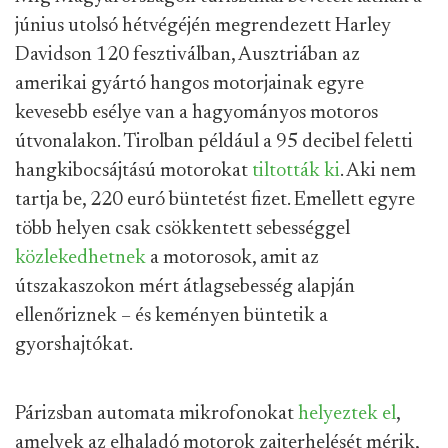
június utolsó hétvégéjén megrendezett Harley
Davidson 120 fesztiválban, Ausztriában az
amerikai gyártó hangos motorjainak egyre
kevesebb esélye van a hagyományos motoros
útvonalakon. Tirolban például a 95 decibel feletti
hangkibocsájtású motorokat
tiltották ki
. Aki nem
tartja be, 220 euró büntetést fizet. Emellett egyre
több helyen csak csökkentett sebességgel
közlekedhetnek
a motorosok, amit az
útszakaszokon mért átlagsebesség alapján
ellenőriznek – és keményen büntetik a
gyorshajtókat.
Párizsban automata mikrofonokat
helyeztek el
,
amelyek az elhaladó motorok zajterhelését mérik,