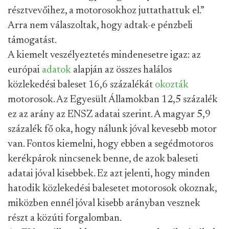
résztvevőihez, a motorosokhoz juttathattuk el.”
Arra nem válaszoltak, hogy adtak-e pénzbeli
támogatást.
A kiemelt veszélyeztetés mindenesetre igaz: az
európai
adatok
alapján az összes halálos
közlekedési baleset 16,6 százalékát
okozták
motorosok. Az Egyesült Államokban 12,5 százalék
ez az arány az ENSZ adatai szerint. A magyar 5,9
százalék fő oka, hogy nálunk jóval kevesebb motor
van. Fontos kiemelni, hogy ebben a segédmotoros
kerékpárok nincsenek benne, de azok baleseti
adatai jóval kisebbek. Ez azt jelenti, hogy minden
hatodik közlekedési balesetet motorosok okoznak,
miközben ennél jóval kisebb arányban vesznek
részt a közúti forgalomban.