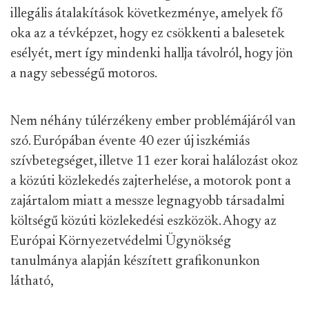
illegális átalakítások következménye, amelyek fő
oka az a tévképzet, hogy ez csökkenti a balesetek
esélyét, mert így mindenki hallja távolról, hogy jön
a nagy sebességű motoros.
Nem néhány túlérzékeny ember problémájáról van
szó. Európában évente 40 ezer új iszkémiás
szívbetegséget, illetve 11 ezer korai halálozást okoz
a közúti közlekedés zajterhelése, a motorok pont a
zajártalom miatt a messze legnagyobb társadalmi
költségű közúti közlekedési eszközök. Ahogy az
Európai Környezetvédelmi Ügynökség
tanulmánya alapján készített grafikonunkon
látható,