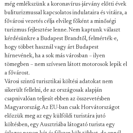
még emlékszünk a koronavírus-járvány előtti évek
buliturizmussal kapcsolatos indulataira és vitáira, a
fővárosi vezetés célja elvileg főként a minőségi
turizmus fejlesztése lenne. Nem kaptunk választ
kérdésünkre a Budapest Brandtől, felmérték-e,
hogy többet használ vagy árt Budapest
hírnevének, ha a sok más városban – ilyen
tömegben – nem szívesen látott motorosok lepik el
a fővárost.
Városi szintű turisztikai költési adatokat nem
sikerült fellelni, de az országosak alapján
csapnivalóan teljesít ebben az összevetésben
Magyarország. Az EU-ban csak Horvátországot
előzzük meg az egy külföldi turistára jutó
költésben, egy Ausztriába látogató turista egy