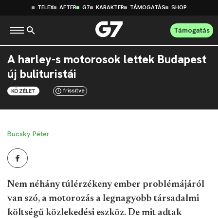
TELEX
AFTER
G7
KARAKTER
TÁMOGATÁS
SHOP
Támogatás
A harley-s motorosok lettek Budapest
új bulituristái
frissítve
KÖZÉLET
Bucsky Péter
Nem néhány túlérzékeny ember problémájáról
van szó, a motorozás a legnagyobb társadalmi
költségű közlekedési eszköz. De mit adtak