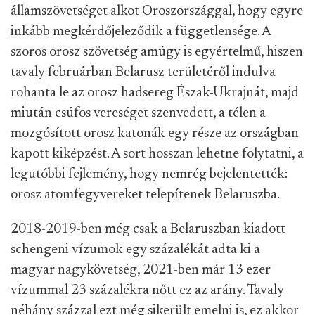
államszövetséget alkot Oroszországgal, hogy egyre
inkább megkérdőjeleződik a függetlensége. A
szoros orosz szövetség amúgy is egyértelmű, hiszen
tavaly februárban Belarusz területéről indulva
rohanta le az orosz hadsereg Észak-Ukrajnát, majd
miután csúfos vereséget szenvedett, a télen a
mozgósított orosz katonák egy része az országban
kapott kiképzést. A sort hosszan lehetne folytatni, a
legutóbbi fejlemény, hogy nemrég bejelentették:
orosz atomfegyvereket telepítenek Belaruszba.
2018-2019-ben még csak a Belaruszban kiadott
schengeni vízumok egy százalékát adta ki a
magyar nagykövetség, 2021-ben már 13 ezer
vízummal 23 százalékra nőtt ez az arány. Tavaly
néhány százzal ezt még sikerült emelni is, ez akkor