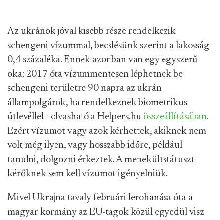
Az ukránok jóval kisebb része rendelkezik
schengeni vízummal, becslésünk szerint a lakosság
0,4 százaléka. Ennek azonban van egy egyszerű
oka: 2017 óta vízummentesen léphetnek be
schengeni területre 90 napra az ukrán
állampolgárok, ha rendelkeznek biometrikus
útlevéllel - olvasható a Helpers.hu
összeállításában
.
Ezért vízumot vagy azok kérhettek, akiknek nem
volt még ilyen, vagy hosszabb időre, például
tanulni, dolgozni érkeztek. A menekültstátuszt
kérőknek sem kell vízumot igényelniük.
Mivel Ukrajna tavaly februári lerohanása óta a
magyar kormány az EU-tagok közül egyedül visz