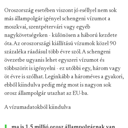
Oroszország esetében viszont jó eséllyel nem sok
más állampolgár igényel schengeni vízumot a
moszkvai, szentpétervári vagy egyéb
nagykövetségeken - különösen a háború kezdete
óta. Az oroszországi kiállítású vízumok közel 90
százaléka ráadásul több évre szól. A schengeni
övezetbe ugyanis lehet egyszeri vízumot és
többszörit is igényelni - ez utóbbi egy, három vagy
öt évre is szólhat. Leginkább a hároméves a gyakori,
ebből kiindulva pedig még most is nagyon sok
orosz állampolgár utazhat az EU-ba.
A vízumadatokból kiindulva
ma is 1,5 millió orosz állampolgárnak van