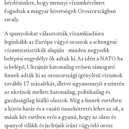
kérdésünkre, hogy mennyi vízumkérelmet
fogadtak a magyar követségek Oroszországban
tavaly.
A spanyolokat választották vízumkiadásra
leginkább az Európa vágyó oroszok a schengeni
vízumstatisztikák alapján - minden negyedik
belépési engedélyt ők adtak ki. Az idén a NATO-ba
is belépő, Ukrajnát katonailag erősen támogató
finnek adták ki az oroszországi igénylésű vízumok
további 17 százalékát, illetve ugyanennyit a szintén
az ukránok mellett katonailag, politikailag és
gazdaságilag kiálló olaszok. Míg a finnek esetében
a közös határ és a vasúti összeköttetés lehet az ok, a
másik két esetben erős a gyanú, hogy az olasz és
spanyol villáik és jachtjaik iránt vágyódó orosz