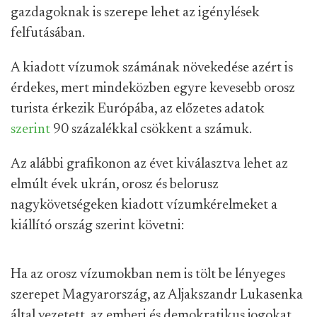
gazdagoknak is szerepe lehet az igénylések
felfutásában.
A kiadott vízumok számának növekedése azért is
érdekes, mert mindeközben egyre kevesebb orosz
turista érkezik Európába, az előzetes adatok
szerint
90 százalékkal csökkent a számuk.
Az alábbi grafikonon az évet kiválasztva lehet az
elmúlt évek ukrán, orosz és belorusz
nagykövetségeken kiadott vízumkérelmeket a
kiállító ország szerint követni:
Ha az orosz vízumokban nem is tölt be lényeges
szerepet Magyarország, az Aljakszandr Lukasenka
által vezetett, az emberi és demokratikus jogokat