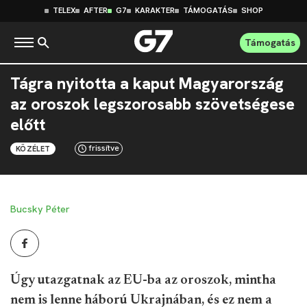
TELEX
AFTER
G7
KARAKTER
TÁMOGATÁS
SHOP
Támogatás
Tágra nyitotta a kaput Magyarország
az oroszok legszorosabb szövetségese
előtt
frissítve
KÖZÉLET
Bucsky Péter
Úgy utazgatnak az EU-ba az oroszok, mintha
nem is lenne háború Ukrajnában, és ez nem a