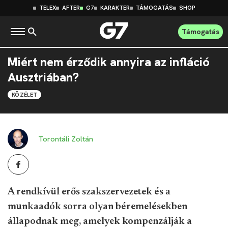
TELEX
AFTER
G7
KARAKTER
TÁMOGATÁS
SHOP
Támogatás
Miért nem érződik annyira az infláció
Ausztriában?
KÖZÉLET
Torontáli Zoltán
A rendkívül erős szakszervezetek és a
munkaadók sorra olyan béremelésekben
állapodnak meg, amelyek kompenzálják a