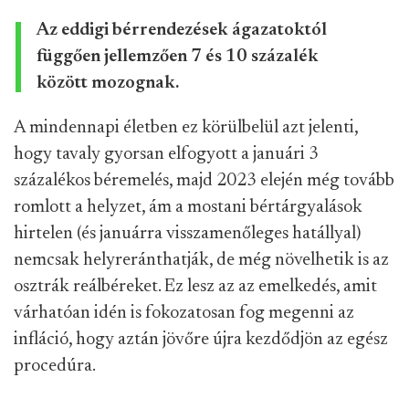
Az eddigi bérrendezések ágazatoktól
függően jellemzően 7 és 10 százalék
között mozognak.
A mindennapi életben ez körülbelül azt jelenti,
hogy tavaly gyorsan elfogyott a januári 3
százalékos béremelés, majd 2023 elején még tovább
romlott a helyzet, ám a mostani bértárgyalások
hirtelen (és januárra visszamenőleges hatállyal)
nemcsak helyreránthatják, de még növelhetik is az
osztrák reálbéreket. Ez lesz az az emelkedés, amit
várhatóan idén is fokozatosan fog megenni az
infláció, hogy aztán jövőre újra kezdődjön az egész
procedúra.