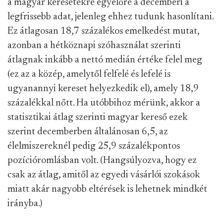
a magyar keresetekre egyelőre a decemberi a
legfrissebb adat, jelenleg ehhez tudunk hasonlítani.
Ez átlagosan 18,7 százalékos emelkedést mutat,
azonban a hétköznapi szóhasználat szerinti
átlagnak inkább a nettó medián értéke felel meg
(ez az a közép, amelytől felfelé és lefelé is
ugyanannyi kereset helyezkedik el), amely 18,9
százalékkal nőtt. Ha utóbbihoz mérünk, akkor a
statisztikai átlag szerinti magyar kereső ezek
szerint decemberben általánosan 6,5, az
élelmiszereknél pedig 25,9 százalékpontos
pozícióromlásban volt. (Hangsúlyozva, hogy ez
csak az átlag, amitől az egyedi vásárlói szokások
miatt akár nagyobb eltérések is lehetnek mindkét
irányba.)