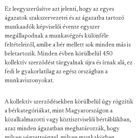
Ez leegyszerűsítve azt jelenti, hogy az egyes
ágazatok szakszervezetei és az ágazatba tartozó
munkaadók képviselői évente egyszer
megállapodnak a munkavégzés különféle
feltételeiről, amibe a bér mellett sok minden más is
beletartozik. Minden évben körülbelül 450
kollektív szerződést tárgyalnak újra és írnak alá, ez
fedi le gyakorlatilag az egész országban a
munkaviszonyokat.
A kollektív szerződésekben körülbelül úgy rögzítik
a bérkategóriákat, mint Magyarországon a
közalkalmazotti vagy köztisztviselői bértáblákban,
azaz minden ágazatban meghatározzák, hogy
milyen végzettséggel, milyen munkakörben