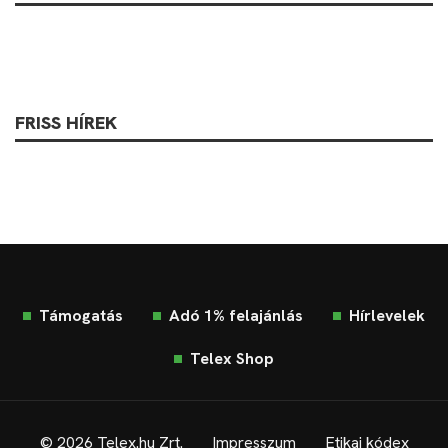
FRISS HÍREK
Támogatás
Adó 1% felajánlás
Hírlevelek
Telex Shop
© 2026 Telex.hu Zrt.
Impresszum
Etikai kódex