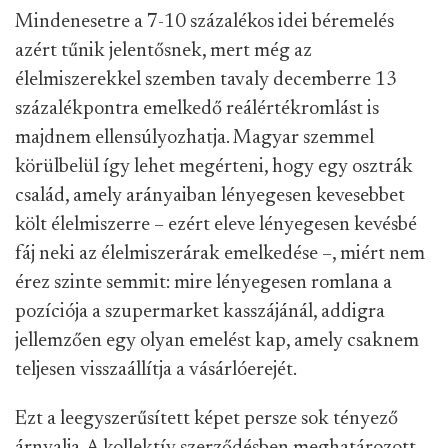
Mindenesetre a 7-10 százalékos idei béremelés
azért tűnik jelentősnek, mert még az
élelmiszerekkel szemben tavaly decemberre 13
százalékpontra emelkedő reálértékromlást is
majdnem ellensúlyozhatja. Magyar szemmel
körülbelül így lehet megérteni, hogy egy osztrák
család, amely arányaiban lényegesen kevesebbet
költ élelmiszerre – ezért eleve lényegesen kevésbé
fáj neki az élelmiszerárak emelkedése –, miért nem
érez szinte semmit: mire lényegesen romlana a
pozíciója a szupermarket kasszájánál, addigra
jellemzően egy olyan emelést kap, amely csaknem
teljesen visszaállítja a vásárlóerejét.
Ezt a leegyszerűsített képet persze sok tényező