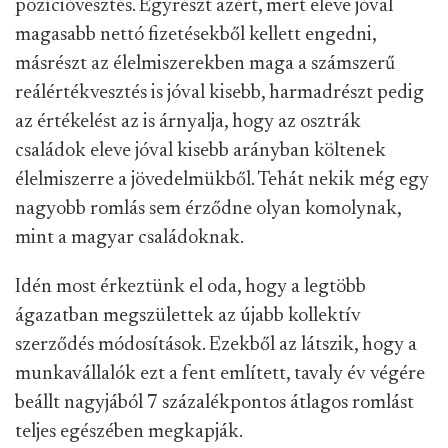
pozícióvesztés. Egyrészt azért, mert eleve jóval
magasabb nettó fizetésekből kellett engedni,
másrészt az élelmiszerekben maga a számszerű
reálértékvesztés is jóval kisebb, harmadrészt pedig
az értékelést az is árnyalja, hogy az osztrák
családok eleve jóval kisebb arányban költenek
élelmiszerre a jövedelmükből. Tehát nekik még egy
nagyobb romlás sem érződne olyan komolynak,
mint a magyar családoknak.
Idén most érkeztünk el oda, hogy a legtöbb
ágazatban megszülettek az újabb kollektív
szerződés módosítások. Ezekből az látszik, hogy a
munkavállalók ezt a fent említett, tavaly év végére
beállt nagyjából 7 százalékpontos átlagos romlást
teljes egészében megkapják.