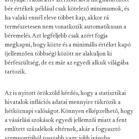
árnyalja. A kollektív szerződésben meghatározott
bér értékek például csak kötelező minimumok, és
ha valaki ennél eleve többet kap, akkor rá
természetesen nem vonatkozik automatikusan a
béremelés. Azt legfeljebb csak azért fogja
megkapni, hogy közte és a minimális értéket kapó
(jellemzően többség) között ne alakuljon ki
bérfeszültség, de ez már az egyedi alkuk világába
tartozik.
Az is nyitott örökzöld kérdés, hogy a statisztikai
hivatalok inflációs adatai mennyire tükrözik a
hétköznapi valóságot. Könnyen elképzelhető, hogy
a vásárlási szokások egyedi jellemzői miatt a fent
említett százalékok eltérnek, akár a fogyasztó
szempontjából rosszabb vagy jobb irányba.