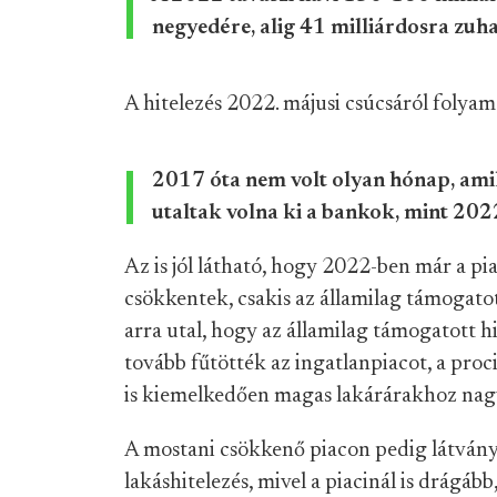
negyedére, alig 41 milliárdosra zuha
A hitelezés 2022. májusi csúcsáról folya
2017 óta nem volt olyan hónap, amik
utaltak volna ki a bankok, mint 20
Az is jól látható, hogy 2022-ben már a p
csökkentek, csakis az államilag támogatot
arra utal, hogy az államilag támogatott 
tovább fűtötték az ingatlanpiacot, a proc
is kiemelkedően magas lakárárakhoz nag
A mostani csökkenő piacon pedig látván
lakáshitelezés, mivel a piacinál is drágább