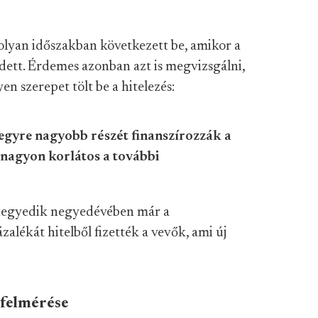
 olyan időszakban következett be, amikor a
dett. Érdemes azonban azt is megvizsgálni,
n szerepet tölt be a hitelezés:
egyre nagyobb részét finanszírozzák a
y nagyon korlátos a további
 negyedik negyedévében már a
alékát hitelből fizették a vevők, ami új
 felmérése