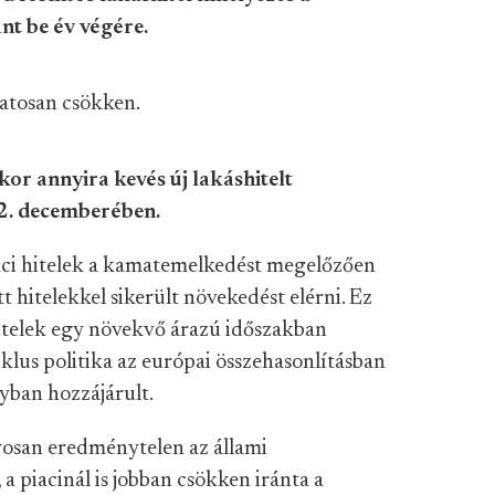
nt be év végére.
matosan csökken.
or annyira kevés új lakáshitelt
22. decemberében.
iaci hitelek a kamatemelkedést megelőzően
t hitelekkel sikerült növekedést elérni. Ez
hitelek egy növekvő árazú időszakban
iklus politika az európai összehasonlításban
yban hozzájárult.
yosan eredménytelen az állami
, a piacinál is jobban csökken iránta a