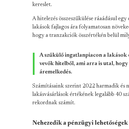
kereslet.
A hitelezés összeszűkülése ráaádásul egy
lakások fajlagos ára folyamatosan növeke
hogy a tranzakciók összértékén belül milye
A szűkülő ingatlanpiacon a lakások 
vevők hitelből, ami arra is utal, hog
áremelkedés.
Számításaink szerint 2022 harmadik és
lakásvásárlások értékének legalább 40 száz
rekordnak számít.
Nehezedik a pénzügyi lehetőségek