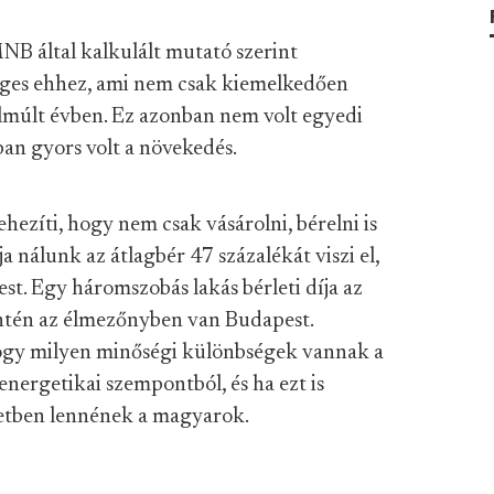
NB által kalkulált mutató szerint
éges ehhez, ami nem csak kiemelkedően
lmúlt évben. Ez azonban nem volt egyedi
ban gyors volt a növekedés.
zíti, hogy nem csak vásárolni, bérelni is
ja nálunk az átlagbér 47 százalékát viszi el,
st. Egy háromszobás lakás bérleti díja az
zintén az élmezőnyben van Budapest.
 hogy milyen minőségi különbségek vannak a
nergetikai szempontból, és ha ezt is
etben lennének a magyarok.