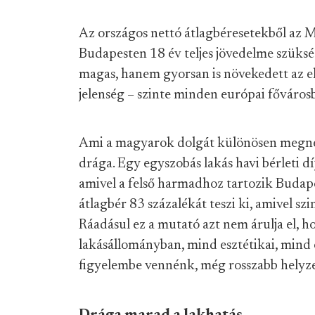
Az országos nettó átlagbéresetekből az M
Budapesten 18 év teljes jövedelme szüks
magas, hanem gyorsan is növekedett az e
jelenség – szinte minden európai főváros
Ami a magyarok dolgát különösen megnehe
drága. Egy egyszobás lakás havi bérleti dí
amivel a felső harmadhoz tartozik Budape
átlagbér 83 százalékát teszi ki, amivel s
Ráadásul ez a mutató azt nem árulja el,
lakásállományban, mind esztétikai, mind e
figyelembe vennénk, még rosszabb helyz