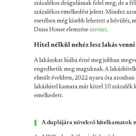
százalékos drágulásnak felel meg, de a fél
százalékos emelkedést jelent. Mindez azon
esetében még kisebb lehetett a bővülés, m
Duna House elemzése
szerint
.
Hitel nélkül nehéz lesz lakás venni
A lakásokat hiába érné meg jobban megve
engedhetik meg maguknak. A lakáshitelka
elmúlt években, 2022 nyara óta azonban szi
lakáshitel kamata már közel 10 százalék k
emelkedett.
A duplájára növekvő hitelkamatok m