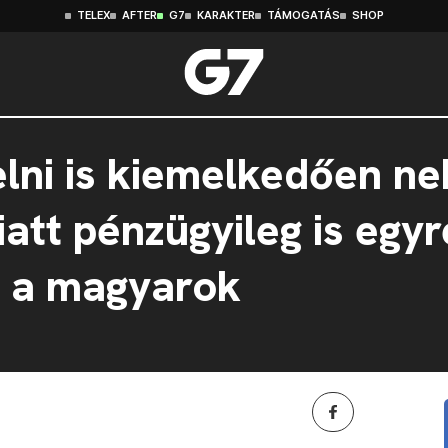
TELEX
AFTER
G7
KARAKTER
TÁMOGATÁS
SHOP
lni is kiemelkedően n
att pénzügyileg is egyr
 a magyarok