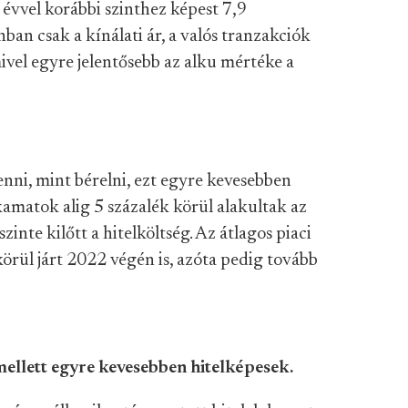
 évvel korábbi szinthez képest 7,9
ban csak a kínálati ár, a valós tranzakciók
ivel egyre jelentősebb az alku mértéke a
nni, mint bérelni, ezt egyre kevesebben
matok alig 5 százalék körül alakultak az
nte kilőtt a hitelköltség. Az átlagos piaci
örül járt 2022 végén is, azóta pedig tovább
ellett egyre kevesebben hitelképesek.