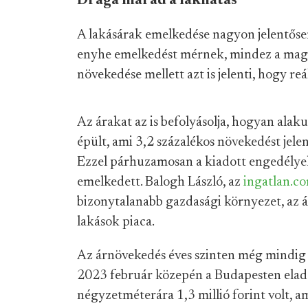
Drága marad a lakhatás
A lakásárak emelkedése nagyon jelentőse
enyhe emelkedést mérnek, mindez a magas 
növekedése mellett azt is jelenti, hogy re
Az árakat az is befolyásolja, hogyan alak
épült, ami 3,2 százalékos növekedést jele
Ezzel párhuzamosan a kiadott engedélyek
emelkedett. Balogh László, az
ingatlan.c
bizonytalanabb gazdasági környezet, az á
lakások piaca.
Az árnövekedés éves szinten még mindig j
2023 február közepén a Budapesten eladá
négyzetméterára 1,3 millió forint volt, a