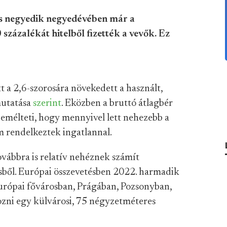
s negyedik negyedévében már a
zázalékát hitelből fizették a vevők. Ez
a 2,6-szorosára növekedett a használt,
mutatása
szerint
. Eközben a bruttó átlagbér
személteti, hogy mennyivel lett nehezebb a
m rendelkeztek ingatlannal.
továbbra is relatív nehéznek számít
ésből. Európai összevetésben 2022. harmadik
urópai fővárosban, Prágában, Pozsonyban,
gozni egy külvárosi, 75 négyzetméteres