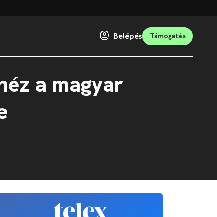
Belépés
Támogatás
ehéz a magyar
e