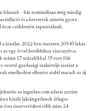
n lelassult – bár nominálisan még mindig
infláció és a keresetek szintén gyors
ál áron csökkenést tapasztalunk.
ul a kínálat. 2022-ben összesen 20540 lakás
nt az egy évvel korábbihoz viszonyítva.
 száma 17 százalékkal 35 ezer fölé
om
vezető gazdasági szakértője szerint a
rak emelkedése ellenére stabil maradt az új
elentős: az ingatlan.com adatai szerint
sra kínált lakóingatlanok átlagos
mi éves összevetésben több mint 24