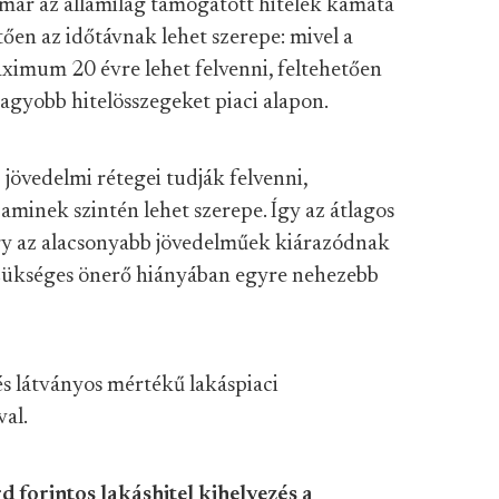
 már az államilag támogatott hitelek kamata
ően az időtávnak lehet szerepe: mivel a
maximum 20 évre lehet felvenni, feltehetően
nagyobb hitelösszegeket piaci alapon.
b jövedelmi rétegei tudják felvenni,
 aminek szintén lehet szerepe. Így az átlagos
gy az alacsonyabb jövedelműek kiárazódnak
z szükséges önerő hiányában egyre nehezebb
s látványos mértékű lakáspiaci
val.
 forintos lakáshitel kihelyezés a