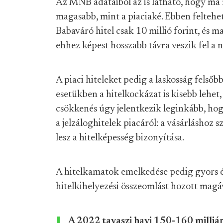
Az MNB adataiból az is látható, hogy ma
magasabb, mint a piaciaké. Ebben feltehet
Babaváró hitel csak 10 millió forint, és 
ehhez képest hosszabb távra veszik fel a 
A piaci hiteleket pedig a laskosság felsőb
esetükben a hitelkockázat is kisebb lehet,
csökkenés úgy jelentkezik leginkább, ho
a jelzáloghitelek piacáról: a vásárlásho
lesz a hitelképesség bizonyítása.
A hitelkamatok emelkedése pedig gyors é
hitelkihelyezési összeomlást hozott magá
A 2022 tavaszi havi 150-160 milliárd