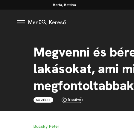
Berta, Bettina
Menü
Kereső
Megvenni és bére
lakásokat, ami mi
megfontoltabbak
frissítve
KÖZÉLET
Bucsky Péter