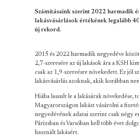
Számításaink szerint 2022 harmadik é
lakásvásárlások értékének legalább 40 s
új rekord.
2015 és 2022 harmadik negyedéve között 
2,7-szeresére az új lakások ára a KSH ki
csak az 1,9-szereésre növekedett. Ez jól 
lakásvásárlás azoknak, akik korábban ne
Hiába lassult le a lakásárak növekedése, 
Magyarországon lakást vásárolni a fizet
negyedévének adatai szerint csak négy e
Párizsban és Varsóban kell több évet dol
használt lakásért.