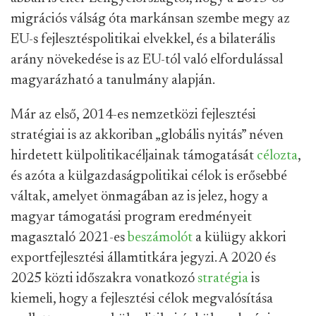
migrációs válság óta markánsan szembe megy az
EU-s fejlesztéspolitikai elvekkel, és a bilaterális
arány növekedése is az EU-tól való elfordulással
magyarázható a tanulmány alapján.
Már az első, 2014-es nemzetközi fejlesztési
stratégiai is az akkoriban „globális nyitás” néven
hirdetett külpolitikacéljainak támogatását
célozta
,
és azóta a külgazdaságpolitikai célok is erősebbé
váltak, amelyet önmagában az is jelez, hogy a
magyar támogatási program eredményeit
magasztaló 2021-es
beszámolót
a külügy akkori
exportfejlesztési államtitkára jegyzi. A 2020 és
2025 közti időszakra vonatkozó
stratégia
is
kiemeli, hogy a fejlesztési célok megvalósítása