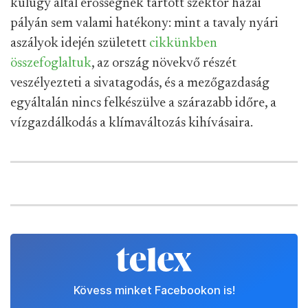
külügy által erősségnek tartott szektor hazai
pályán sem valami hatékony: mint a tavaly nyári
aszályok idején született
cikkünkben
összefoglaltuk
, az ország növekvő részét
veszélyezteti a sivatagodás, és a mezőgazdaság
egyáltalán nincs felkészülve a szárazabb időre, a
vízgazdálkodás a klímaváltozás kihívásaira.
Kövess minket Facebookon is!