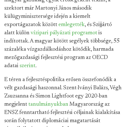
magyar gazdaság egyik erősségeként tekint, a
szektort már Martonyi János második
külügyminisztersége idején a kiemelt
exportágazatok között
emlegették
, és Szijjártó
alatt külön
vízipari pályázati programot
is
indítottak. A magyar kötött segélyek többsége, 55
százaléka vízgazdálkodáshoz kötődik, harmada
mezőgazdasági fejlesztési program az OECD
adatai
szerint
.
E téren a fejlesztéspolitika erősen összefonódik a
vélt gazdasági haszonnal. Szent-Iványi Balázs, Végh
Zsuzsanna és Simon Lightfoot egy 2020-ban
megjelent
tanulmányukban
Magyarország az
ENSZ fenntartható fejlesztési céljainak kialakítása
során folytatott diplomáciai magatartását