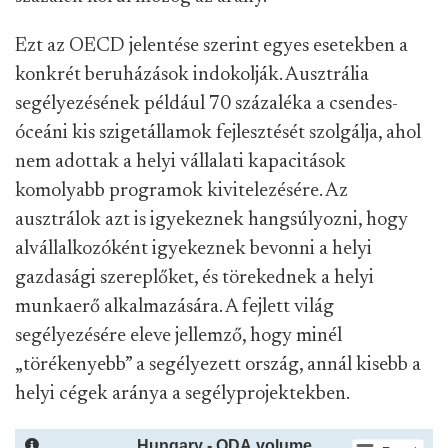
Ezt az OECD jelentése szerint egyes esetekben a
konkrét beruházások indokolják. Ausztrália
segélyezésének például 70 százaléka a csendes-
óceáni kis szigetállamok fejlesztését szolgálja, ahol
nem adottak a helyi vállalati kapacitások
komolyabb programok kivitelezésére. Az
ausztrálok azt is igyekeznek hangsúlyozni, hogy
alvállalkozóként igyekeznek bevonni a helyi
gazdasági szereplőket, és törekednek a helyi
munkaerő alkalmazására. A fejlett világ
segélyezésére eleve jellemző, hogy minél
„törékenyebb” a segélyezett ország, annál kisebb a
helyi cégek aránya a segélyprojektekben.