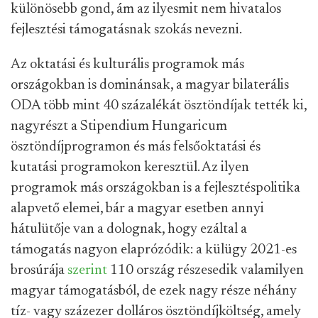
különösebb gond, ám az ilyesmit nem hivatalos
fejlesztési támogatásnak szokás nevezni.
Az oktatási és kulturális programok más
országokban is dominánsak, a magyar bilaterális
ODA több mint 40 százalékát ösztöndíjak tették ki,
nagyrészt a Stipendium Hungaricum
ösztöndíjprogramon és más felsőoktatási és
kutatási programokon keresztül. Az ilyen
programok más országokban is a fejlesztéspolitika
alapvető elemei, bár a magyar esetben annyi
hátulütője van a dolognak, hogy ezáltal a
támogatás nagyon elaprózódik: a külügy 2021-es
brosúrája
szerint
110 ország részesedik valamilyen
magyar támogatásból, de ezek nagy része néhány
tíz- vagy százezer dolláros ösztöndíjköltség, amely