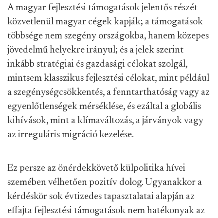
A magyar fejlesztési támogatások jelentős részét
közvetlenül magyar cégek kapják; a támogatások
többsége nem szegény országokba, hanem közepes
jövedelmű helyekre irányul; és a jelek szerint
inkább stratégiai és gazdasági célokat szolgál,
mintsem klasszikus fejlesztési célokat, mint például
a szegénységcsökkentés, a fenntarthatóság vagy az
egyenlőtlenségek mérséklése, és ezáltal a globális
kihívások, mint a klímaváltozás, a járványok vagy
az irreguláris migráció kezelése.
Ez persze az önérdekkövető külpolitika hívei
szemében vélhetően pozitív dolog. Ugyanakkor a
kérdéskör sok évtizedes tapasztalatai alapján az
effajta fejlesztési támogatások nem hatékonyak az