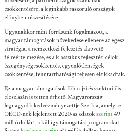
növelésére, a partnerországok számának
csökkentésére, a leginkább rászoruló országok
előnyben részesítésére.
Ugyanakkor mint forrásunk fogalmazott, a
magyar támogatások növekedése ellenére az egész
stratégiai a nemzetközi fejlesztés alapvető
félreértelmezése, és a klasszikus fejlesztési célok
(szegénységcsökkentés, egyenlőtlenségek
csökkentése, fenntarthatóság) teljesen elsikkadtak.
Ez a magyar támogatások földrajzi és szektoriális
eloszlásán is tetten érhető. Magyarország
legnagyobb kedvezményezettje Szerbia, amely az
OECD-nek lejelentett 2020-as adatok
szerint
49
millió dollárt, a külügy támogatási programokat