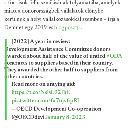
a források felhasználásának folyamatába, amelyek
miatt a donorországbeli vállalatok előnybe
kerülnek a helyi vállalkozásokkal szemben – írja a
Demnet egy 2019-es
blogposztja
.
[2022] A year in review:
Development Assistance Committee donors
awarded about half of the value of untied
#ODA
contracts to suppliers based in their country.
They awarded the other half to suppliers from
other countries.
Read more on untying aid:
https://t.co/NsisL92IhE
pic.twitter.com/fu7ujv6pRI
— OECD Development Co-operation
(@OECDdev)
January 8, 2023