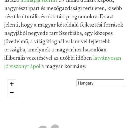
listázó
honlapja szerint
57 millió dollárt kapott,
nagyrészt ipari és mezőgazdasági területen, kisebb
részt kulturális és oktatási programokra. Ez azt
jelenti, hogy a magyar kétoldalú fejlesztési források
nagyjából negyede tart Szerbiába, egy közepes
jövedelmű, a világátlagnál valamivel fejlettebb
országba, amelynek a magyarhoz hasonlóan
illiberális vezetésével az utóbbi időben
látványosan
jó viszonyt ápol
a magyar kormány.