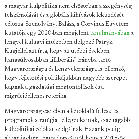
a magyar külpolitika nem elsősorban a szegénység
felszámolását és a globális kihívások leküzdését
célozza. Szent-Iványi Balázs, a Corvinus Egyetem
kutatója egy 2020-ban megjelent
tanulmányában
a
lengyel külügyi intézetben dolgozó Patryk
Kugiellel azt írta, hogy az utóbbi években
hangsúlyosabban „illiberális” irányba tartó
Magyarországra és Lengyelországra is jellemző,
hogy fejlesztési politikájukban nagyobb szerepet
kapnak a gazdasági megfontolások és a
migrációellenes retorika.
Magyarország esetében a kétoldalú fejlesztési
programok stratégiai jelleget kaptak, azaz tágabb
külpolitikai célokat szolgálnak. Hazánk pedig
abban is eltér Lengyelországtól, hogy a 2015-ös