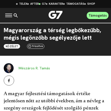
TELEX
AFTER
G7
KARAKTER
TÁMOGATÁS
SHOP
Támogatás
Magyarország a térség legbőkezűbb,
mégis legönzőbb segélyezője lett
frissítve
KÖZÉLET
Mészáros R. Tamás
A magyar fejlesztési támogatások értéke
jelentősen nőtt az utóbbi években, ám a névleg a
szegény országok fejlődését szolgáló pénzek