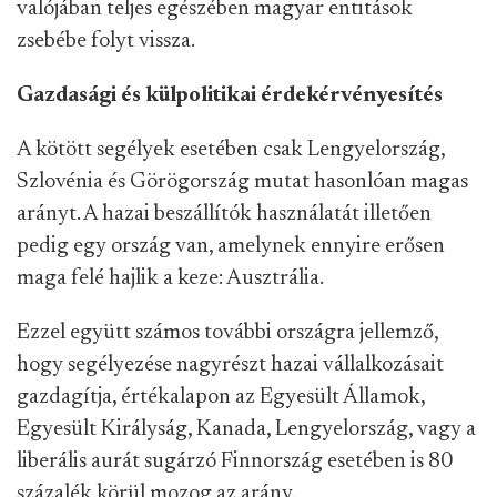
valójában teljes egészében magyar entitások
zsebébe folyt vissza.
Gazdasági és külpolitikai érdekérvényesítés
A kötött segélyek esetében csak Lengyelország,
Szlovénia és Görögország mutat hasonlóan magas
arányt. A hazai beszállítók használatát illetően
pedig egy ország van, amelynek ennyire erősen
maga felé hajlik a keze: Ausztrália.
Ezzel együtt számos további országra jellemző,
hogy segélyezése nagyrészt hazai vállalkozásait
gazdagítja, értékalapon az Egyesült Államok,
Egyesült Királyság, Kanada, Lengyelország, vagy a
liberális aurát sugárzó Finnország esetében is 80
százalék körül mozog az arány.