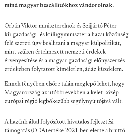
mind magyar beszállítókhoz vándorolnak.
Orbán Viktor miniszterelnök és Szijjártó Péter
külgazdasági- és külügyminiszter a hazai közönség
felé szereti úgy beállítani a magyar külpolitikát,
mint szűken értelmezett nemzeti érdekek
érvényesítése és a magyar gazdasági előnyszerzés
érdekében folytatott kíméletlen, ádáz küzdelem.
Ennek fényében elsőre talán meglepő lehet, hogy
Magyarország az utóbbi években a kelet-közép-
európai régió legbőkezűbb segélynyújtójává vált.
A hazánk által folyósított hivatalos fejlesztési
támogatás (ODA) értéke 2021-ben elérte a bruttó