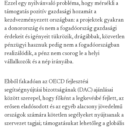
Ezzel egy nyilvánvaló probléma, hogy mérsékli a
támogatás pozitív gazdasági hozamát a
kezdvezményezett országban: a projektek gyakran
a donorország és nem a fogadóország gazdasági
érdekeit és igényeit tükrözik, drágábbak, közvetlen
pénzügyi hasznuk pedig nem a fogadóországban
realizálódik, a pénz nem csorog le a helyi
vállalkozók és a nép irányába.
Ebből fakadóan az OECD fejlesztési
segítségnyújtási bizottságának (DAC) ajánlásai
között szerepel, hogy főként a legkevésbé fejlett, az
erősen eladósodott és az egyéb alacsony jövedelmű
országok számára kötetlen segélyeket nyújtsanak a
szervezet tagjai; támogatásukat lehetőleg a globális