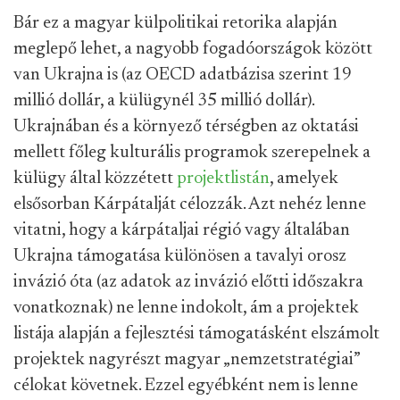
Bár ez a magyar külpolitikai retorika alapján
meglepő lehet, a nagyobb fogadóországok között
van Ukrajna is (az OECD adatbázisa szerint 19
millió dollár, a külügynél 35 millió dollár).
Ukrajnában és a környező térségben az oktatási
mellett főleg kulturális programok szerepelnek a
külügy által közzétett
projektlistán
, amelyek
elsősorban Kárpátalját célozzák. Azt nehéz lenne
vitatni, hogy a kárpátaljai régió vagy általában
Ukrajna támogatása különösen a tavalyi orosz
invázió óta (az adatok az invázió előtti időszakra
vonatkoznak) ne lenne indokolt, ám a projektek
listája alapján a fejlesztési támogatásként elszámolt
projektek nagyrészt magyar „nemzetstratégiai”
célokat követnek. Ezzel egyébként nem is lenne