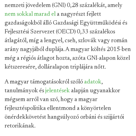
nemzeti jövedelem (GNI) 0,28 százalékát, amely
nem sokkal marad el
a nagyrészt fejlett
gazdaságokból álló Gazdasági Együttműködési és
Fejlesztési Szervezet (OECD) 0,33 százalékos
átlagától, míg a lengyel, cseh, szlovák vagy román
arány nagyjából duplája. A magyar költés 2015-ben
még a régiós átlagot hozta, azóta GNI-alapon közel
kétszeresére, dolláralapon triplájára nőtt.
A magyar támogatásokról szóló
adatok
,
tanulmányok és
jelentések
alapján ugyanakkor
mégsem arról van szó, hogy a magyar
fejlesztéspolitika ellentmond a könyörtelen
önérdekkövetést hangsúlyozó orbáni és szijjártói
retorikának.