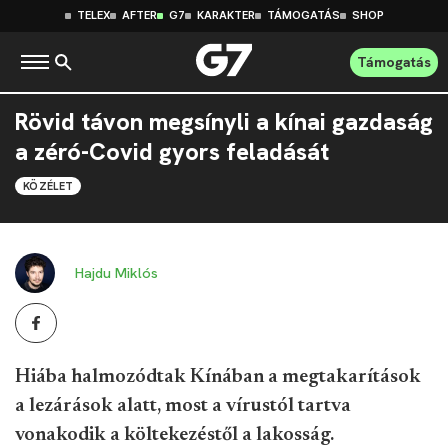
TELEX
AFTER
G7
KARAKTER
TÁMOGATÁS
SHOP
Támogatás
Rövid távon megsínyli a kínai gazdaság
a zéró-Covid gyors feladását
KÖZÉLET
Hajdu Miklós
Hiába halmozódtak Kínában a megtakarítások
a lezárások alatt, most a vírustól tartva
vonakodik a költekezéstől a lakosság.