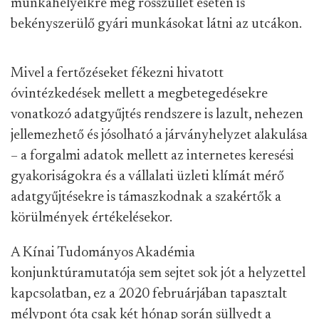
munkahelyeikre még rosszullét esetén is
bekényszerülő gyári munkásokat látni az utcákon.
Mivel a fertőzéseket fékezni hivatott
óvintézkedések mellett a megbetegedésekre
vonatkozó adatgyűjtés rendszere is lazult, nehezen
jellemezhető és jósolható a járványhelyzet alakulása
– a forgalmi adatok mellett az internetes keresési
gyakoriságokra és a vállalati üzleti klímát mérő
adatgyűjtésekre is támaszkodnak a szakértők a
körülmények értékelésekor.
A Kínai Tudományos Akadémia
konjunktúramutatója sem sejtet sok jót a helyzettel
kapcsolatban, ez a 2020 februárjában tapasztalt
mélypont óta csak két hónap során süllyedt a