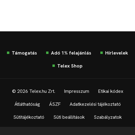
Támogatás
Adó 1% felajánlás
Hírlevelek
Telex Shop
© 2026 Telex.hu Zrt.
Impresszum
Etikai kódex
Átláthatóság
ÁSZF
Adatkezelési tájékoztató
Sütitájékoztató
Süti beállítások
Szabályzatok
Kommentelési szabályzat
Telex Sales