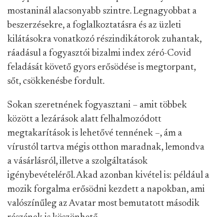
mostaninál alacsonyabb szintre. Legnagyobbat a
beszerzésekre, a foglalkoztatásra és az üzleti
kilátásokra vonatkozó részindikátorok zuhantak,
ráadásul a fogyasztói bizalmi index zéró-Covid
feladását követő gyors erősödése is megtorpant,
sőt, csökkenésbe fordult.
Sokan szeretnének fogyasztani – amit többek
között a lezárások alatt felhalmozódott
megtakarítások is lehetővé tennének –, ám a
vírustól tartva mégis otthon maradnak, lemondva
a vásárlásról, illetve a szolgáltatások
igénybevételéről. Akad azonban kivétel is: például a
mozik forgalma erősödni kezdett a napokban, ami
valószínűleg az Avatar most bemutatott második