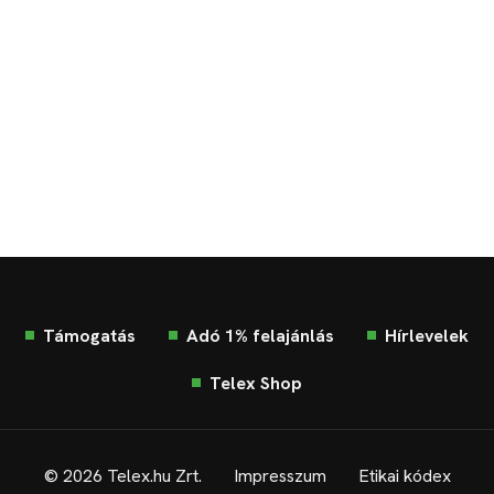
Támogatás
Adó 1% felajánlás
Hírlevelek
Telex Shop
© 2026 Telex.hu Zrt.
Impresszum
Etikai kódex