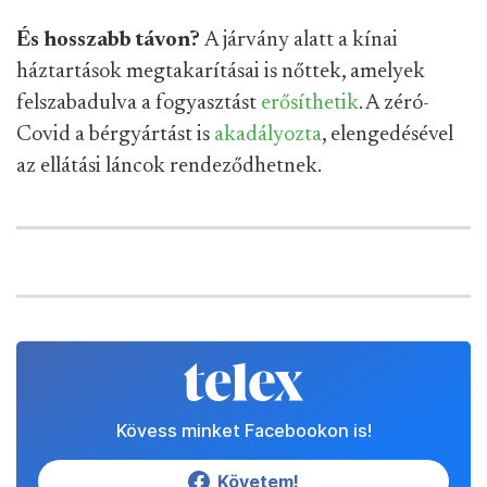
És hosszabb távon?
A járvány alatt a kínai
háztartások megtakarításai is nőttek, amelyek
felszabadulva a fogyasztást
erősíthetik
. A zéró-
Covid a bérgyártást is
akadályozta
, elengedésével
az ellátási láncok rendeződhetnek.
Kövess minket Facebookon is!
Követem!