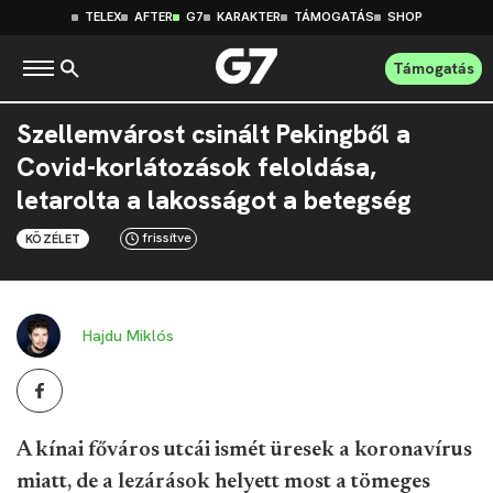
TELEX
AFTER
G7
KARAKTER
TÁMOGATÁS
SHOP
Támogatás
Szellemvárost csinált Pekingből a
Covid-korlátozások feloldása,
letarolta a lakosságot a betegség
frissítve
KÖZÉLET
Hajdu Miklós
A kínai főváros utcái ismét üresek a koronavírus
miatt, de a lezárások helyett most a tömeges