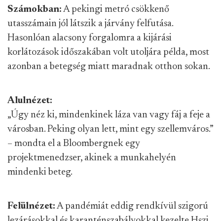
Számokban:
A pekingi metró csökkenő
utasszámain jól látszik a járvány felfutása.
Hasonlóan alacsony forgalomra a kijárási
korlátozások időszakában volt utoljára példa, most
azonban a betegség miatt maradnak otthon sokan.
Alulnézet:
„Úgy néz ki, mindenkinek láza van vagy fáj a feje a
városban. Peking olyan lett, mint egy szellemváros.”
– mondta el a Bloombergnek egy
projektmenedzser, akinek a munkahelyén
mindenki beteg.
Felülnézet:
A pandémiát eddig rendkívül szigorú
lezárásokkal és karanténszabályokkal kezelte Hszi