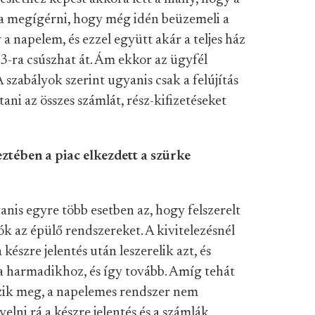
sra megígérni, hogy még idén beüzemeli a
 a napelem, és ezzel együtt akár a teljes ház
23-ra csúszhat át. Ám ekkor az ügyfél
A szabályok szerint ugyanis csak a felújítás
ani az összes számlát, rész-kifizetéseket
ztében a piac elkezdett a szürke
nis egyre több esetben az, hogy felszerelt
zók az épülő rendszereket. A kivitelezésnél
 készre jelentés után leszerelik azt, és
a harmadikhoz, és így tovább. Amíg tehát
ezik meg, a napelemes rendszer nem
lni rá a készre jelentés és a számlák