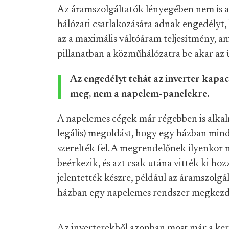
Az áramszolgáltatók lényegében nem is a
hálózati csatlakozására adnak engedélyt,
az a maximális váltóáram teljesítmény, a
pillanatban a közműhálózatra be akar az ü
Az engedélyt tehát az inverter kapac
meg, nem a napelem-panelekre.
A napelemes cégek már régebben is alkal
legális) megoldást, hogy egy házban mind
szerelték fel. A megrendelőnek ilyenkor m
beérkezik, és azt csak utána vitték ki hoz
jelentették készre, például az áramszolgál
házban egy napelemes rendszer megkezd
Az inverterekből azonban most már a kere