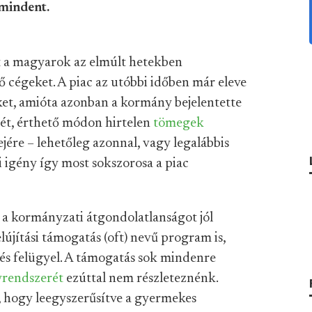
mindent.
t a magyarok az elmúlt hetekben
 cégeket. A piac az utóbbi időben már eleve
eket, amióta azonban a kormány bejelentette
sét, érthető módon hirtelen
tömegek
jére – lehetőleg azonnal, vagy legalábbis
i igény így most sokszorosa a piac
e a kormányzati átgondolatlanságot jól
elújítási támogatás (oft) nevű program is,
és felügyel. A támogatás sok mindenre
yrendszerét
ezúttal nem részleteznénk.
 hogy leegyszerűsítve a gyermekes