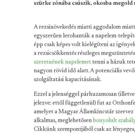
szürke zónába csúszik, okosba megold 
A rezsinövekedés miatti aggodalom miat
egyszerűen lerohanták a napelem-telepítő
épp csak képes volt kielégíteni az igény
a rezsicsökkentés részleges megszünteté
szeretnének napelemet
tenni a házuk tete
nagyon rövid idő alatt. A potenciális vevő
szolgáltatási kapacitásának.
Ezzel a jelenséggel párhuzamosan (illetv
jelezve: ettől függetlenül) fut az Otthonf
amelyet a Magyar Államkincstár szervez 
alkalmas, meglehetősen
bonyolult szabál
Cikkünk szempontjából csak az lényeges,