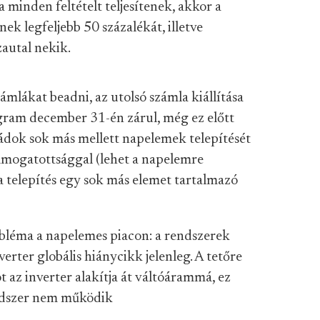
a minden feltételt teljesítenek, akkor a
k legfeljebb 50 százalékát, illetve
zautal nekik.
számlákat beadni, az utolsó számla kiállítása
ogram december 31-én zárul, még ez előtt
aládok sok más mellett napelemek telepítését
támogatottsággal (lehet a napelemre
a telepítés egy sok más elemet tartalmazó
léma a napelemes piacon: a rendszerek
erter globális hiánycikk jelenleg. A tetőre
az inverter alakítja át váltóárammá, ez
endszer nem működik