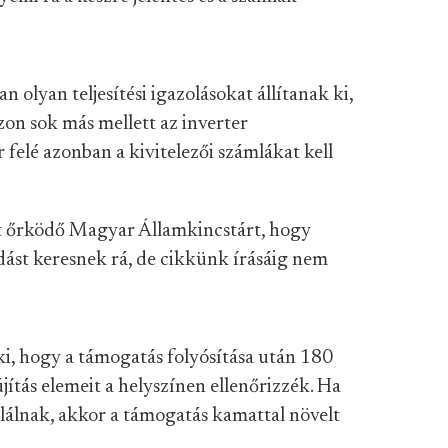
n olyan teljesítési igazolásokat állítanak ki,
zon sok más mellett az inverter
 felé azonban a kivitelezői számlákat kell
tt őrködő Magyar Államkincstárt, hogy
dást keresnek rá, de cikkünk írásáig nem
 ki, hogy a támogatás folyósítása után 180
újítás elemeit a helyszínen ellenőrizzék. Ha
alálnak, akkor a támogatás kamattal növelt