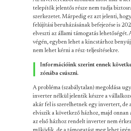
telepítők jelentős része nem tudja bizto
szerkezetet. Márpedig ez azt jelenti, hogy
felújítási beruházásának befejezése is 20
elveszti az állami támogatás lehetőségét. 
végén, egyben lehet a kincstárhoz benyújt
nem lehet kérni a rész-teljesítésekre.
Információink szerint ennek követke
zónába csúszni.
A probléma (szabálytalan) megoldása ugya
inverter nélkül jelentik készre a vállalko
akár fel is szerelhetnek egy invertert, de a
elviszik a következő házhoz, majd onnan 
az első házhoz rendelt inverter nem érk
működik, de a támogatást meg lehet igénye