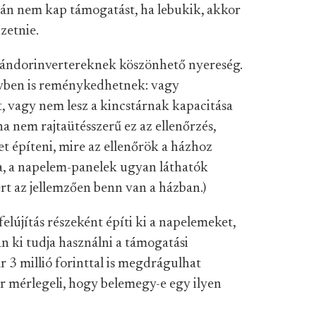
alán nem kap támogatást, ha lebukik, akkor
izetnie.
 vándorinvertereknek köszönhető nyereség.
vben is reménykedhetnek: vagy
t, vagy nem lesz a kincstárnak kapacitása
a nem rajtaütésszerű ez az ellenőrzés,
t építeni, mire az ellenőrök a házhoz
ra, a napelem-panelek ugyan láthatók
ert az jellemzően benn van a házban.)
lújítás részeként építi ki a napelemeket,
n ki tudja használni a támogatási
r 3 millió forinttal is megdrágulhat
kor mérlegeli, hogy belemegy-e egy ilyen