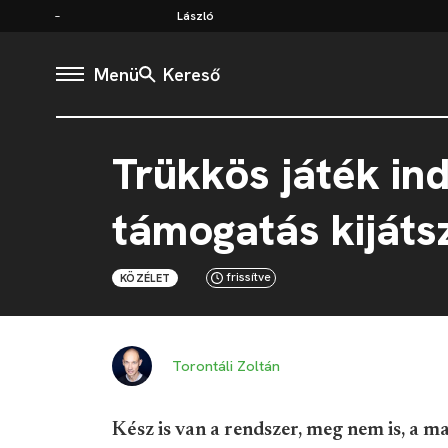
László
Menü
Kereső
Trükkös játék in
támogatás kijáts
frissítve
KÖZÉLET
Torontáli Zoltán
Kész is van a rendszer, meg nem is, a mag