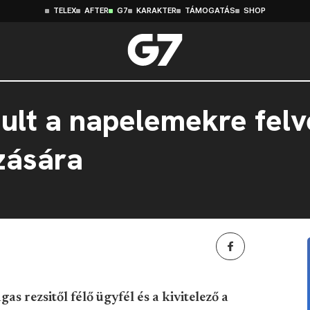
TELEX
AFTER
G7
KARAKTER
TÁMOGATÁS
SHOP
dult a napelemekre felv
zására
as rezsitől félő ügyfél és a kivitelező a