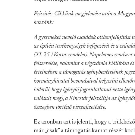
Frissités: Cikkünk megjelenése után a Magyar 
hozzánk:
A gyermeket nevelő családok otthonfelújítási 
az építési tevékenységek befejezését és a szám
(XI. 25.) Korm. rendelet). Napelemes rendszer t
felszerelése, valamint a végszámla kiállítása és
értelmében a támogatás igénybevételének jogszer
kormányhivatal bevonásával helyszíni ellenőr
kiderül, hogy igénylő jogosulatlanul vette igén
valósult meg), a Kincstár felszólítja az igény
összegben történő visszafizetésére.
Ez azonban azt is jelenti, hogy a trükköz
már „csak” a támogatás kamat részét kockáz