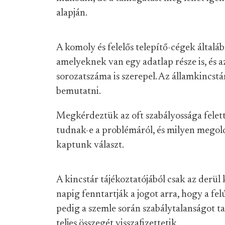
alapján.
A komoly és felelős telepítő-cégek általába
amelyeknek van egy adatlap része is, és a
sorozatszáma is szerepel. Az államkincstár
bemutatni.
Megkérdeztük az oft szabályossága fele
tudnak-e a problémáról, és milyen megol
kaptunk választ.
A kincstár tájékoztatójából csak az derül
napig fenntartják a jogot arra, hogy a fel
pedig a szemle során szabálytalanságot t
teljes összegét visszafizettetik.