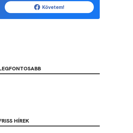
Követem!
LEGFONTOSABB
FRISS HÍREK