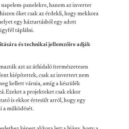
 napelem-panelekre, hanem az inverter
 hiszen őket csak az érdekli, hogy mekkora
melyet egy háztartásból egy adott
gyfél táplálni.
itására és technikai jellemzőire adják
mazták azt az áthidaló (természetesen
ent kiépítettek, csak az invertert nem
eg kellett várnia, amíg a készülék
zá. Ezeket a projekteket csak ekkor
tató is ekkor értesült arról, hogy egy
i a működését.
slethez képest akkora lett a hiány, hogy a