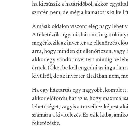
ha kicsúszik a határidőből, akkor egyált
szintén nem, de még a kamatot is ki kell f
A másik oldalon viszont elég nagy lehet
A feketézők ugyanis három forgatóköny
megérkezik az inverter az ellenőrzés előt
arra, hogy mindenkit ellenőrizzen, vagy h
akkor egy vándorinvertert mindig be lehe
érnek. (Őket be kell engedni az ingatlan
kívülről, de az inverter általában nem, m
Ha egy háztartás egy nagyobb, komplett fe
akkor előfordulhat az is, hogy maximálisa
lehetőséget, vagyis a terveihez képest aká
számára a kivitelezés. Ez esik latba, ami
feketézésbe.