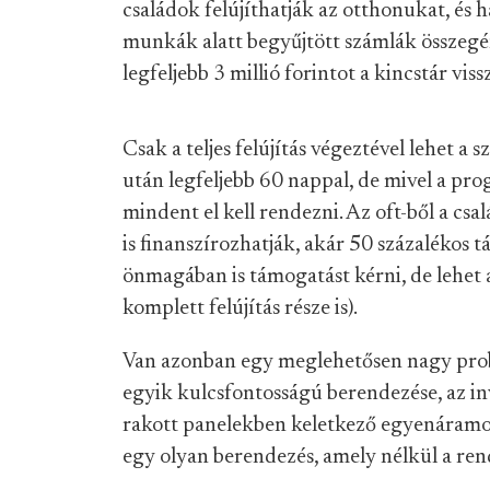
családok felújíthatják az otthonukat, és h
munkák alatt begyűjtött számlák összegéne
legfeljebb 3 millió forintot a kincstár viss
Csak a teljes felújítás végeztével lehet a 
után legfeljebb 60 nappal, de mivel a pr
mindent el kell rendezni. Az oft-ből a cs
is finanszírozhatják, akár 50 százalékos 
önmagában is támogatást kérni, de lehet 
komplett felújítás része is).
Van azonban egy meglehetősen nagy prob
egyik kulcsfontosságú berendezése, az inv
rakott panelekben keletkező egyenáramot 
egy olyan berendezés, amely nélkül a r