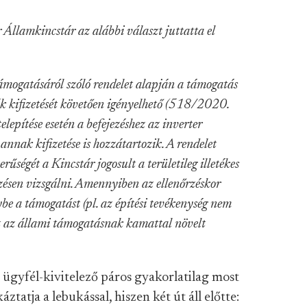
Államkincstár az alábbi választ juttatta el
támogatásáról szóló rendelet alapján a támogatás
lák kifizetését követően igényelhető (518/2020.
elepítése esetén a befejezéshez az inverter
 annak kifizetése is hozzátartozik. A rendelet
űségét a Kincstár jogosult a területileg illetékes
zésen vizsgálni. Amennyiben az ellenőrzéskor
ybe a támogatást (pl. az építési tevékenység nem
lőt az állami támogatásnak kamattal növelt
ő ügyfél-kivitelező páros gyakorlatilag most
tatja a lebukással, hiszen két út áll előtte: