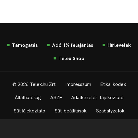
Támogatás
Adó 1% felajánlás
Hírlevelek
Telex Shop
© 2026 Telex.hu Zrt.
Impresszum
Etikai kódex
Átláthatóság
ÁSZF
Adatkezelési tájékoztató
Sütitájékoztató
Süti beállítások
Szabályzatok
Kommentelési szabályzat
Telex Sales