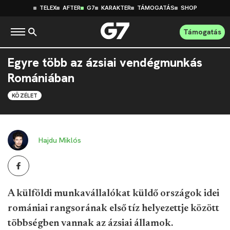
TELEX
AFTER
G7
KARAKTER
TÁMOGATÁS
SHOP
Támogatás
Egyre több az ázsiai vendégmunkás
Romániában
KÖZÉLET
Hajdu Miklós
A külföldi munkavállalókat küldő országok idei
romániai rangsorának első tíz helyezettje között
többségben vannak az ázsiai államok.