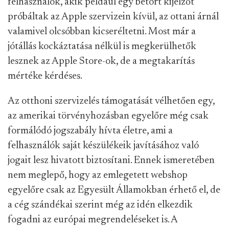
felhasználók, akik például egy betört kijelzőt
próbáltak az Apple szervizein kívül, az ottani árnál
valamivel olcsóbban kicseréltetni. Most már a
jótállás kockáztatása nélkül is megkerülhetők
lesznek az Apple Store-ok, de a megtakarítás
mértéke kérdéses.
Az otthoni szervizelés támogatását vélhetően egy,
az amerikai törvényhozásban egyelőre még csak
formálódó jogszabály hívta életre, ami a
felhasználók saját készülékeik javításához való
jogait lesz hivatott biztosítani. Ennek ismeretében
nem meglepő, hogy az emlegetett webshop
egyelőre csak az Egyesült Államokban érhető el, de
a cég szándékai szerint még az idén elkezdik
fogadni az európai megrendeléseket is. A