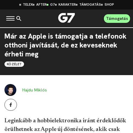
TELEX
AFTER
G7
KARAKTER
TÁMOGATÁS
SHOP
Támogatás
Már az Apple is támogatja a telefonok
otthoni javítását, de ez keveseknek
érheti meg
KÖZÉLET
Hajdu Miklós
Leginkább a hobbielektronika iránt érdeklődők
örülhetnek az Apple új döntésének, akik csak