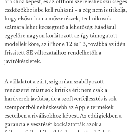
árakhoz képest, és az otthoni szereléshez szükséges
eszközökbe is be kell ruházni – a cég nem is titkolja,
hogy elsősorban a műszerészek, technikusok
számára lehet kecsegtető a lehetőség. Ráadásul
egyelőre nagyon korlátozott az így támogatott
modellek köre, az iPhone 12 és 13, továbbá az idén
frissített SE változataihoz rendelhetők a
javítókészletek.
A vállalatot a zárt, szigorúan szabályozott
rendszerei miatt sok kritika éri: nem csak a
hardverek javítása, de a szoftverfejlesztés is sok
szempontból nehézkesebb az Apple termékek
eseteiben a riválisokhoz képest. Az eddigiekben a
garancia elvesztését kockáztatták azok a