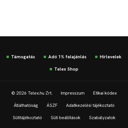
Támogatás
Adó 1% felajánlás
Hírlevelek
Telex Shop
© 2026 Telex.hu Zrt.
Impresszum
Etikai kódex
Átláthatóság
ÁSZF
Adatkezelési tájékoztató
Sütitájékoztató
Süti beállítások
Szabályzatok