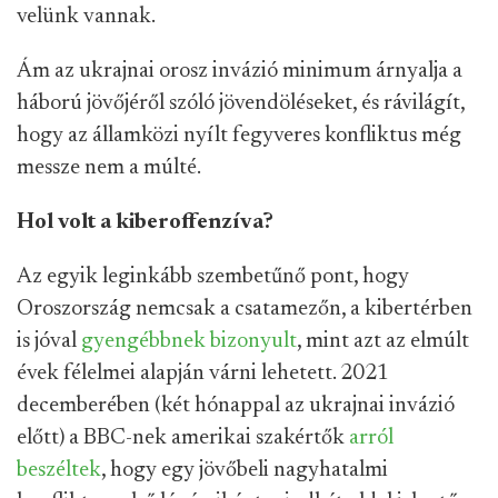
velünk vannak.
Ám az ukrajnai orosz invázió minimum árnyalja a
háború jövőjéről szóló jövendöléseket, és rávilágít,
hogy az államközi nyílt fegyveres konfliktus még
messze nem a múlté.
Hol volt a kiberoffenzíva?
Az egyik leginkább szembetűnő pont, hogy
Oroszország nemcsak a csatamezőn, a kibertérben
is jóval
gyengébbnek bizonyult
, mint azt az elmúlt
évek félelmei alapján várni lehetett. 2021
decemberében (két hónappal az ukrajnai invázió
előtt) a BBC-nek amerikai szakértők
arról
beszéltek
, hogy egy jövőbeli nagyhatalmi