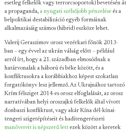
esetleg felkelők vagy terrorcsoportok) bevetésén át
a propaganda,
a nyugati szélsőjobb pénzelése
és a
belpolitikai destabilizáció egyéb formáinak
alkalmazásáig számos (hibrid) eszköze lehet.
Valerij Geraszimov orosz vezérkari főnök 2013-
ban – egy évvel az ukrán válság előtt – például
arról írt, hogy a 21. században elmosódnak a
határvonalak a háború és béke között, és a
konfliktusokra a korábbiakhoz képest szokatlan
forgatókönyv lesz jellemző. Az Ukrajnához tartozó
Krím félsziget 2014-es orosz elfoglalását, az orosz
narratívában helyi oroszajkú felkelők által vívott
donbaszi konfliktust, vagy akár Kína dél-kínai-
tengeri szigetépítéseit és haditengerészeti
manővereit is népszerű lett
ezek között a keretek