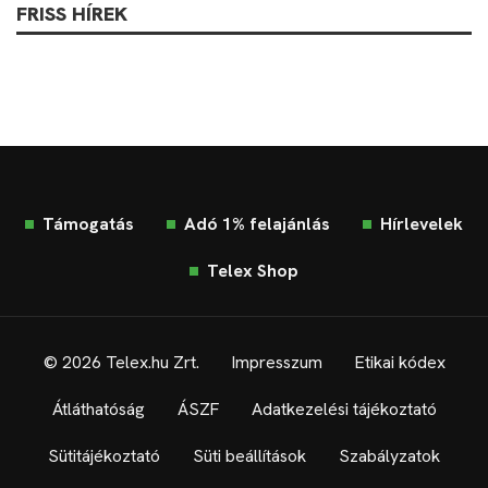
FRISS HÍREK
Támogatás
Adó 1% felajánlás
Hírlevelek
Telex Shop
© 2026 Telex.hu Zrt.
Impresszum
Etikai kódex
Átláthatóság
ÁSZF
Adatkezelési tájékoztató
Sütitájékoztató
Süti beállítások
Szabályzatok