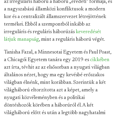
az irreguláris háború a háború „eredeti” formája, és
a nagyszabású államközi konfliktusok a modern
kor és a centralizált államszervezet létrejöttének
termékei. Ebből a szempontból inkább az
irreguláris és reguláris háborúzás
keveredését
látjuk manapság
, mint a reguláris háború végét.
Tanisha Fazal, a Minnesotai Egyetem és Paul Poast,
a Chicagói Egyetem tanára egy 2019-es
cikkében
azt írta, tévhit az az elsősorban a nyugati világban
általános nézet, hogy ma egy kevésbé erőszakos
világban élnénk, mint korábban. Szerintük a két
világháború eltorzította azt a képet, amely a
nyugati közvéleményben és a politikai
döntéshozók körében a háborúról él. A két
világháború előtt és után a legtöbb nagyhatalmi