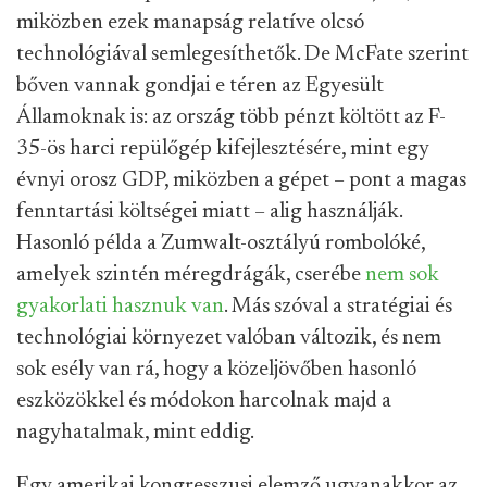
miközben ezek manapság relatíve olcsó
technológiával semlegesíthetők. De McFate szerint
bőven vannak gondjai e téren az Egyesült
Államoknak is: az ország több pénzt költött az F-
35-ös harci repülőgép kifejlesztésére, mint egy
évnyi orosz GDP, miközben a gépet – pont a magas
fenntartási költségei miatt – alig használják.
Hasonló példa a Zumwalt-osztályú rombolóké,
amelyek szintén méregdrágák, cserébe
nem sok
gyakorlati hasznuk van
. Más szóval a stratégiai és
technológiai környezet valóban változik, és nem
sok esély van rá, hogy a közeljövőben hasonló
eszközökkel és módokon harcolnak majd a
nagyhatalmak, mint eddig.
Egy amerikai kongresszusi elemző ugyanakkor az