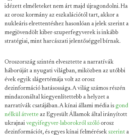
idézett elméleteket nem árt majd újragondolni. Ha
az orosz kormány az eszkalációtól tart, akkor a
nukleáris elrettentéshez hasonlóan a jelek szerint a
megjövendölt kiber-szuperfegyverek is inkább
stratégiai, mint harcászati jelentőséggel bírnak.
Oroszország szintén elvesztette a narratívák
háborúját a nyugati világban, miközben az utóbbi
évek egyik slágertémája volt az orosz
dezinformáció hatásossága. A világ számos részén
mindazonáltal kiegyenlítettebb a helyzet a
narratívák csatájában. A kínai állami média is
gond
nélkül átvette
az Egyesült Államok által irányított
ukrajnai
vegyifegyver-laborokról szóló
orosz
dezinformációt, és egyes kínai felmérések
szerint
a