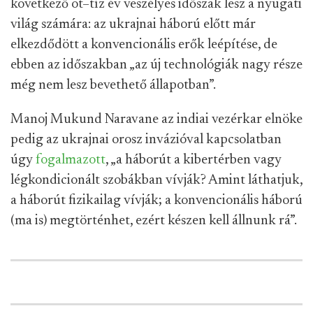
következő öt–tíz év veszélyes időszak lesz a nyugati
világ számára: az ukrajnai háború előtt már
elkezdődött a konvencionális erők leépítése, de
ebben az időszakban „az új technológiák nagy része
még nem lesz bevethető állapotban”.
Manoj Mukund Naravane az indiai vezérkar elnöke
pedig az ukrajnai orosz invázióval kapcsolatban
úgy
fogalmazott
, „a háborút a kibertérben vagy
légkondicionált szobákban vívják? Amint láthatjuk,
a háborút fizikailag vívják; a konvencionális háború
(ma is) megtörténhet, ezért készen kell állnunk rá”.