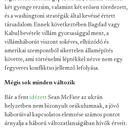
két gyenge rezsim, valamint két erősen töredezett,
és a washingtoni stratégák által kevéssé értett
társadalom. Ennek következtében Bagdad vagy
Kabul bevétele villám gyorsasággal ment, a
villámháborút viszont sokéves, elhúzódó és
amerikai szempontból sikertelen államépítés
követte, ami történelmi léptékkel nézve nem egy
fegyveres konfliktus jellemző lefolyása.
Mégis sok minden változik
Bár a fent
idézett
Sean McFate az ukrán
helyzetben nem bizonyult orákulumnak, a jövő
háborúival kapcsolatos elemzése számos pontot
árnyalja a háború változatlanságában hívők érveit.