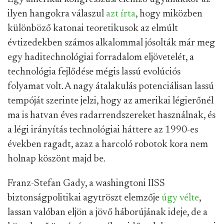
ilyen hangokra válaszul
azt írta
, hogy miközben
különböző katonai teoretikusok az elmúlt
évtizedekben számos alkalommal jósolták már meg
egy haditechnológiai forradalom eljövetelét, a
technológia fejlődése mégis lassú evolúciós
folyamat volt. A nagy átalakulás potenciálisan lassú
tempóját szerinte jelzi, hogy az amerikai légierőnél
ma is hatvan éves radarrendszereket használnak, és
a légi irányítás technológiai háttere az 1990-es
években ragadt, azaz a harcoló robotok kora nem
holnap köszönt majd be.
Franz-Stefan Gady, a washingtoni IISS
biztonságpolitikai agytröszt elemzője
úgy vélte
,
lassan valóban eljön a jövő háborújának ideje, de a