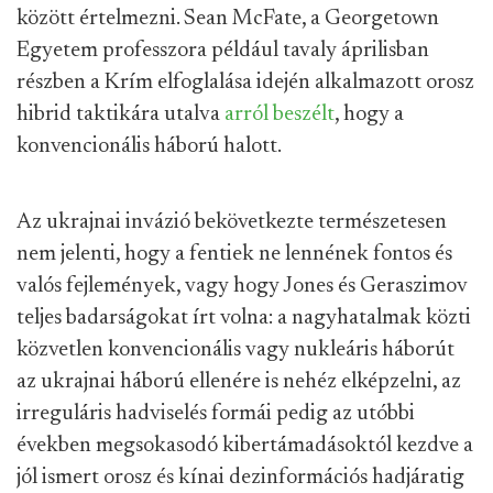
között értelmezni. Sean McFate, a Georgetown
Egyetem professzora például tavaly áprilisban
részben a Krím elfoglalása idején alkalmazott orosz
hibrid taktikára utalva
arról beszélt
, hogy a
konvencionális háború halott.
Az ukrajnai invázió bekövetkezte természetesen
nem jelenti, hogy a fentiek ne lennének fontos és
valós fejlemények, vagy hogy Jones és Geraszimov
teljes badarságokat írt volna: a nagyhatalmak közti
közvetlen konvencionális vagy nukleáris háborút
az ukrajnai háború ellenére is nehéz elképzelni, az
irreguláris hadviselés formái pedig az utóbbi
években megsokasodó kibertámadásoktól kezdve a
jól ismert orosz és kínai dezinformációs hadjáratig