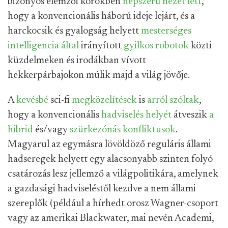
bizonyos elemzői körökben
népszerű nézet lett
,
hogy a konvencionális háború ideje lejárt, és a
harckocsik és gyalogság helyett
mesterséges
intelligencia által
irányított
gyilkos robotok
közti
küzdelmeken és irodákban vívott
hekkerpárbajokon múlik majd a világ jövője.
A
kevésbé
sci-fi
megközelítések
is
arról szóltak
,
hogy a konvencionális
hadviselés helyét
átveszik
a
hibrid
és/vagy
szürkezónás konfliktusok
.
Magyarul az egymásra lövöldöző reguláris állami
hadseregek helyett egy alacsonyabb szinten folyó
csatározás lesz jellemző a világpolitikára, amelynek
a gazdasági hadviseléstől kezdve a nem állami
szereplők (például a hírhedt orosz Wagner-csoport
vagy az amerikai Blackwater, mai nevén Academi,