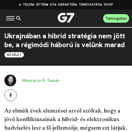
TELEX
AFTER
G7
KARAKTER
TÁMOGATÁS
SHOP
Támogatás
Ukrajnában a hibrid stratégia nem jött
be, a régimódi háború is velünk marad
KÖZÉLET
Mészáros R. Tamás
Az elmúlt évek elemzései arról szóltak, hogy a
jövő konfliktusainak a hibrid- és elektronikus
hadviselés lesz a fő jellemzője, mégsem ezt látjuk.