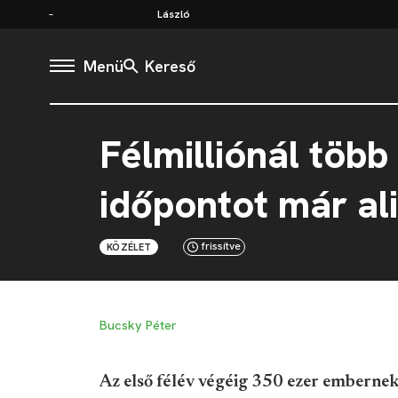
László
Menü
Kereső
Félmilliónál több
időpontot már ali
frissítve
KÖZÉLET
Bucsky Péter
Az első félév végéig 350 ezer embernek