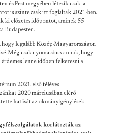
en és Pest megyében létezik csak: a
ot is szinte csak itt foglaltak 2021-ben.
k ki előzetes időpontot, aminek 55
éka Budapesten.
k, hogy legalább Közép-Magyarországon
tővé. Még csak nyoma sincs annak, hogy
 érdemes lenne időben felkeresni a
érium 2021. első féléves
hazánkat 2020 márciusában elérő
ztette hatását az okmányigénylések
yfélszolgálatok korlátozták az