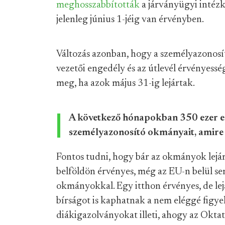
meghosszabbították
a járványügyi intézk
jelenleg június 1-jéig van érvényben.
Változás azonban, hogy a személyazonosí
vezetői engedély és az útlevél érvényess
meg, ha azok május 31-ig lejártak.
A következő hónapokban 350 ezer em
személyazonosító okmányait, amire
Fontos tudni, hogy bár az okmányok lejár
belföldön érvényes, még az EU-n belül se
okmányokkal. Egy itthon érvényes, de lej
bírságot is kaphatnak a nem eléggé figye
diákigazolványokat illeti, ahogy az Okta