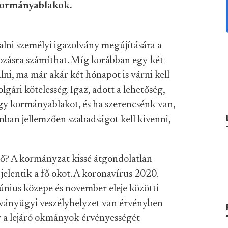
 kormányablakok.
alni személyi igazolvány megújítására a
zásra számíthat. Míg korábban egy-két
lni, ma már akár két hónapot is várni kell
gári kötelesség. Igaz, adott a lehetőség,
gy kormányablakot, és ha szerencsénk van,
nban jellemzően szabadságot kell kivenni,
dő? A kormányzat kissé átgondolatlan
jelentik a fő okot. A koronavírus 2020.
június közepe és november eleje közötti
rványügyi veszélyhelyzet van érvényben
gy a lejáró okmányok érvényességét