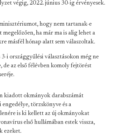
yzet végig, 2022. június 30-ig érvényesek.
minisztériumot, hogy nem tartanak-e
t megelőzően, ha már ma is alig lehet a
kre másfél hónap alatt sem válaszoltak.
s 3-i országgyűlési választásokon még ne
de az első félévben komoly fejtörést
eréje.
ban kiadott okmányok darabszámát
 engedélye, törzskönyve és a
enére is ki kellett az új okmányokat
ronavírus első hullámában estek vissza,
k ezeket.