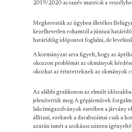
2019/2020-as tanév matricái a veszélyhel
Megkerestük az ügyben illetékes Belügy
kezelhetetlen rohamtól a júniusi határidő
határidőig időpontot foglalni, de levelün
A kormányzat arra figyelt, hogy az áprili
okozzon problémát az okmányok kérdése, 
okozhat az érintetteknek az okmányok cs
Az alábbi grafikonon az elmúlt időszak
jelenítettük meg. A gépjárművek forgalmi
lakcímigazolványok esetében a járvány ell
állítani, ezeknek a darabszámai csak a ko
azután ismét a szokásos szinten igényelté