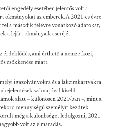
etői engedély esetében jelentős volt a
ejárt okmányokat az emberek. A 2021-es évre
k fel a második félévre vonatkozó adatokat,
ek a lejárt okmányaik cseréjét.
 az érdeklődés, ami érthető a nemzetközi,
tős csökkenése miatt.
zemélyi igazolványokra és a lakcímkártyákra
ímbejelentések száma jóval kisebb
lámok alatt – különösen 2020-ban –, mint a
 rekord mennyiségű személyit kezdtek
ikerült még a különbséget ledolgozni, 2021.
nagyobb volt az elmaradás.