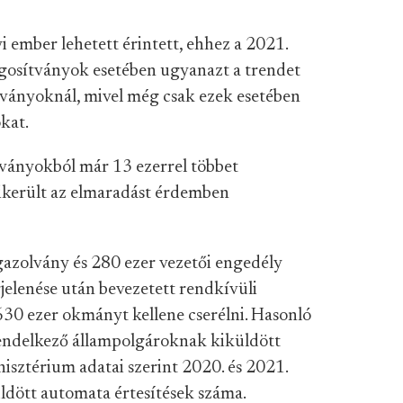
ember lehetett érintett, ehhez a 2021.
jogosítványok esetében ugyanazt a trendet
lványoknál, mivel még csak ezek esetében
kat.
lványokból már 13 ezerrel többet
sikerült az elmaradást érdemben
gazolvány és 280 ezer vezetői engedély
jelenése után bevezetett rendkívüli
 630 ezer okmányt kellene cserélni. Hasonló
endelkező állampolgároknak kiküldött
nisztérium adatai szerint 2020. és 2021.
küldött automata értesítések száma.