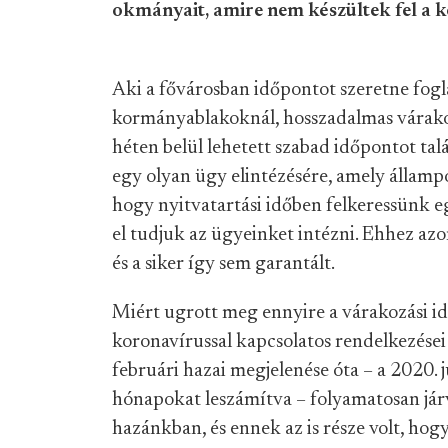
okmányait, amire nem készültek fel a
Aki a fővárosban időpontot szeretne fogl
kormányablakoknál, hosszadalmas várako
héten belül lehetett szabad időpontot talá
egy olyan ügy elintézésére, amely állampol
hogy nyitvatartási időben felkeressünk e
el tudjuk az ügyeinket intézni. Ehhez azo
és a siker így sem garantált.
Miért ugrott meg ennyire a várakozási i
koronavírussal kapcsolatos rendelkezései 
februári hazai megjelenése óta – a 2020. 
hónapokat leszámítva – folyamatosan já
hazánkban, és ennek az is része volt, ho