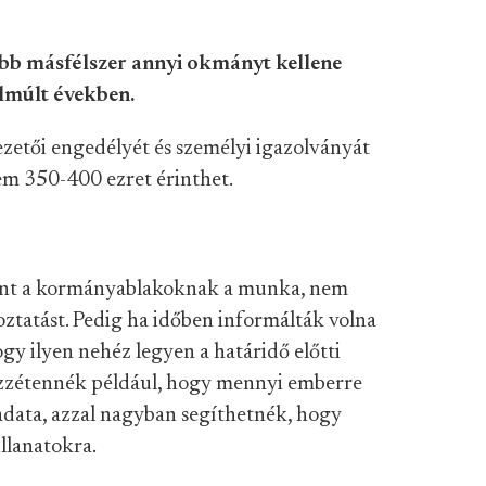
ább másfélszer annyi okmányt kellene
elmúlt években.
ezetői engedélyét és személyi igazolványát
em 350-400 ezret érinthet.
lent a kormányablakoknak a munka, nem
ztatást. Pedig ha időben informálták volna
ogy ilyen nehéz legyen a határidő előtti
zzétennék például, hogy mennyi emberre
adata, azzal nagyban segíthetnék, hogy
llanatokra.