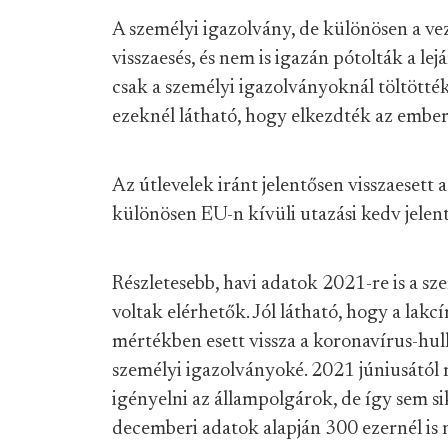
A személyi igazolvány, de különösen a vez
visszaesés, és nem is igazán pótolták a l
csak a személyi igazolványoknál töltötté
ezeknél látható, hogy elkezdték az ember
Az útlevelek iránt jelentősen visszaesett
különösen EU-n kívüli utazási kedv jelen
Részletesebb, havi adatok 2021-re is a s
voltak elérhetők. Jól látható, hogy a lakc
mértékben esett vissza a koronavírus-hul
személyi igazolványoké. 2021 júniusától
igényelni az állampolgárok, de így sem s
decemberi adatok alapján 300 ezernél is 