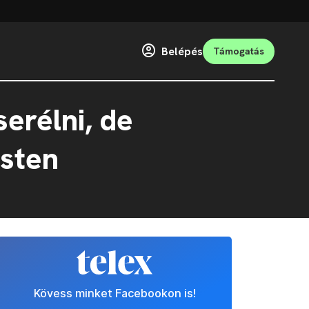
Belépés
Támogatás
serélni, de
esten
Kövess minket Facebookon is!