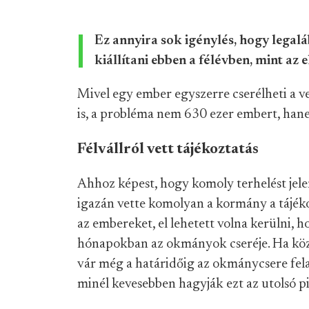
Ez annyira sok igénylés, hogy legal
kiállítani ebben a félévben, mint az 
Mivel egy ember egyszerre cserélheti a v
is, a probléma nem 630 ezer embert, han
Félvállról vett tájékoztatás
Ahhoz képest, hogy komoly terhelést je
igazán vette komolyan a kormány a tájéko
az embereket, el lehetett volna kerülni, h
hónapokban az okmányok cseréje. Ha kö
vár még a határidőig az okmánycsere fel
minél kevesebben hagyják ezt az utolsó pi