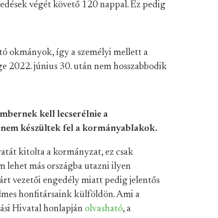
edések végét követő 120 nappal. Ez pedig
tó okmányok, így a személyi mellett a
ége 2022. június 30. után nem hosszabbodik
bernek kell lecserélnie a
 nem készültek fel a kormányablakok.
atát kitolta a kormányzat, ez csak
m lehet más országba utazni ilyen
árt vezetői engedély miatt pedig jelentős
lmes honfitársaink külföldön. Ami a
tási Hivatal honlapján
olvasható
, a