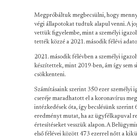
Megpróbáltuk megbecsülni, hogy mennyi 
végi állapotokat tudtuk alapul venni. A 
vettük figyelembe, mint a személyi igazo
tették közzé a 2021. második félévi adato
2021. második félévben a személyi igazo
készítettek, mint 2019-ben, ám így sem 
csökkenteni.
Számításaink szerint 350 ezer személyi i
cseréje maradhatott el a koronavírus meg
intézkedések óta, így becslésünk szerint
eredményt mutat, ha az ügyfélkapuval r
értesítéseket vesszük alapon. A Belügymi
első félévei között 473 ezerrel nőtt a ki