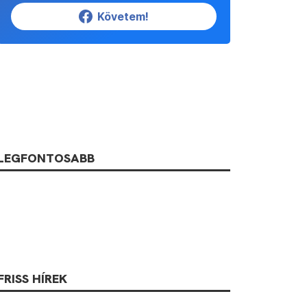
Követem!
LEGFONTOSABB
FRISS HÍREK