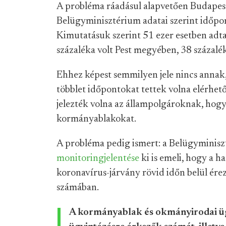
A probléma ráadásul alapvetően Budapest
Belügyminisztérium adatai szerint időpont
Kimutatásuk szerint 51 ezer esetben adta
százaléka volt Pest megyében, 38 százal
Ehhez képest semmilyen jele nincs anna
többlet időpontokat tettek volna elérhe
jelezték volna az állampolgároknak, hogy
kormányablakokat.
A probléma pedig ismert: a Belügyminiszt
monitoringjelentése
ki is emeli, hogy a 
koronavírus-járvány rövid időn belül ére
számában.
A kormányablak és okmányirodai üg