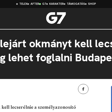
TELEX
AFTER
G7
KARAKTER
TÁMOGATÁS
SHOP
 lejárt okmányt kell lec
g lehet foglalni Budap
 kell lecserélnie a személyazonosító