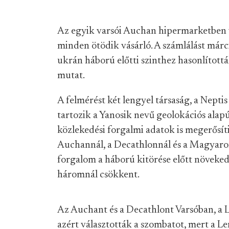
Az egyik varsói Auchan hipermarketben
minden ötödik vásárló. A számlálást márci
ukrán háború előtti szinthez hasonlított
mutat.
A felmérést két lengyel társaság, a Nepti
tartozik a Yanosik nevű geolokációs alapú
közlekedési forgalmi adatok is megerősí
Auchannál, a Decathlonnál és a Magyaror
forgalom a háború kitörése előtt növeked
háromnál csökkent.
Az Auchant és a Decathlont Varsóban, a 
azért választották a szombatot, mert a L