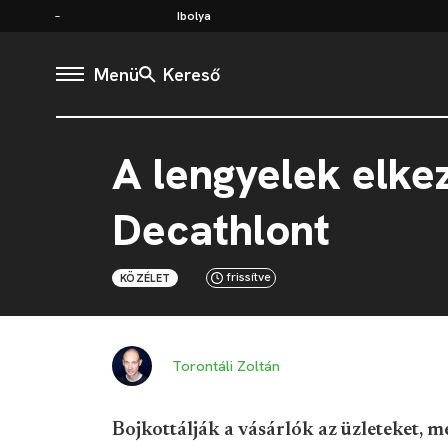
Ibolya
Menü
Kereső
A lengyelek elke
Decathlont
frissítve
KÖZÉLET
Torontáli Zoltán
Bojkottálják a vásárlók az üzleteket, 