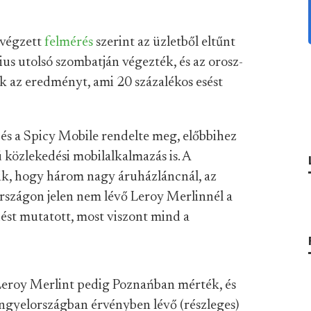
 végzett
felmérés
szerint az üzletből eltűnt
us utolsó szombatján végezték, és az orosz-
ák az eredményt, ami 20 százalékos esést
s és a Spicy Mobile rendelte meg, előbbihez
 közlekedési mobilalkalmazás is. A
tik, hogy három nagy áruházláncnál, az
szágon jelen nem lévő Leroy Merlinnél a
ést mutatott, most viszont mind a
Leroy Merlint pedig Poznańban mérték, és
engyelországban érvényben lévő (részleges)