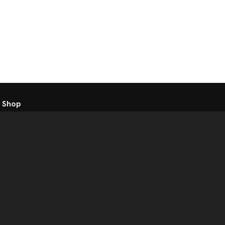
 Shop
atkezelési tájékoztató
t
Telex Sales