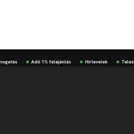
mogatás
Adó 1% felajánlás
Hírlevelek
Telex
Impresszum
Etikai kódex
Átláthatóság
ÁSZF
Ad
Süti beállítások
Szabályzatok
Kommentelési szabályza