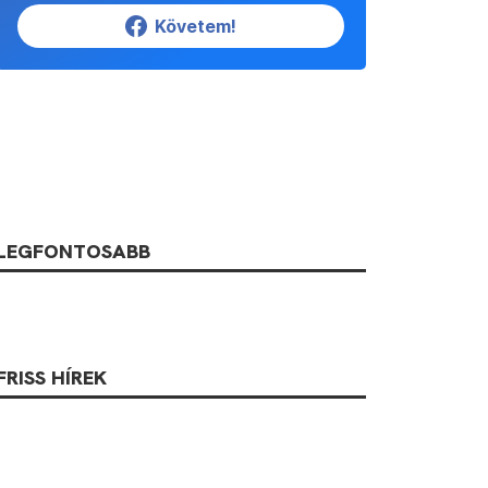
Követem!
LEGFONTOSABB
FRISS HÍREK