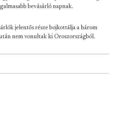
orgalmasabb bevásárló napnak.
árlók jelentős része bojkottálja a három
 után nem vonultak ki Oroszországból.