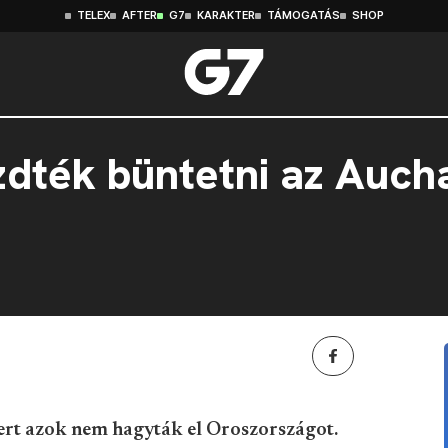
TELEX
AFTER
G7
KARAKTER
TÁMOGATÁS
SHOP
zdték büntetni az Auch
mert azok nem hagyták el Oroszországot.