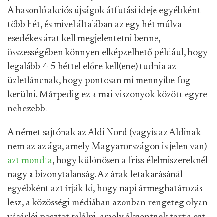
A hasonló akciós újságok átfutási ideje egyébként
több hét, és mivel általában az egy hét múlva
esedékes árat kell megjelentetni benne,
összességében könnyen elképzelhető például, hogy
legalább 4-5 héttel előre kell(ene) tudnia az
üzletláncnak, hogy pontosan mi mennyibe fog
kerülni. Márpedig ez a mai viszonyok között egyre
nehezebb.
A német sajtónak az Aldi Nord (vagyis az Aldinak
nem az az ága, amely Magyarországon is jelen van)
azt mondta
, hogy különösen a friss élelmiszereknél
nagy a bizonytalanság. Az árak letakarásánál
egyébként azt írják ki, hogy napi ármeghatározás
lesz, a közösségi médiában azonban rengeteg olyan
vásárlói posztot találni, amely álszentnek tartja ezt