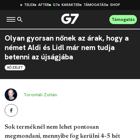
TELEX
AFTER
G7
KARAKTER
TÁMOGATÁS
SHOP
Támogatás
Olyan gyorsan nőnek az árak, hogy a
német Aldi és Lidl már nem tudja
betenni az újságjába
KÖZÉLET
Torontáli Zoltán
Sok terméknél nem lehet pontosan
megmondani, mennyibe fog kerülni 4-5 hét