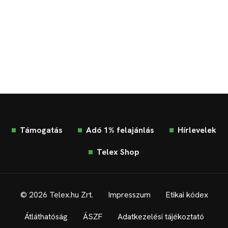
Támogatás
Adó 1% felajánlás
Hírlevelek
Telex Shop
© 2026 Telex.hu Zrt.
Impresszum
Etikai kódex
Átláthatóság
ÁSZF
Adatkezelési tájékoztató