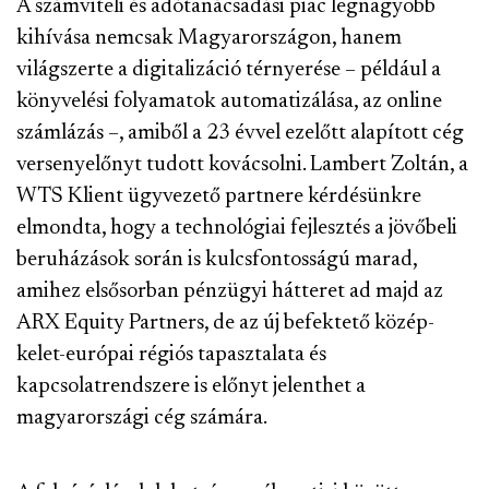
A számviteli és adótanácsadási piac legnagyobb
kihívása nemcsak Magyarországon, hanem
világszerte a digitalizáció térnyerése – például a
könyvelési folyamatok automatizálása, az online
számlázás –, amiből a 23 évvel ezelőtt alapított cég
versenyelőnyt tudott kovácsolni. Lambert Zoltán, a
WTS Klient ügyvezető partnere kérdésünkre
elmondta, hogy a technológiai fejlesztés a jövőbeli
beruházások során is kulcsfontosságú marad,
amihez elsősorban pénzügyi hátteret ad majd az
ARX Equity Partners, de az új befektető közép-
kelet-európai régiós tapasztalata és
kapcsolatrendszere is előnyt jelenthet a
magyarországi cég számára.