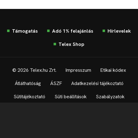
Támogatás
Adó 1% felajánlás
Hírlevelek
Telex Shop
© 2026 Telex.hu Zrt.
Impresszum
Etikai kódex
Átláthatóság
ÁSZF
Adatkezelési tájékoztató
Sütitájékoztató
Süti beállítások
Szabályzatok
Kommentelési szabályzat
Telex Sales