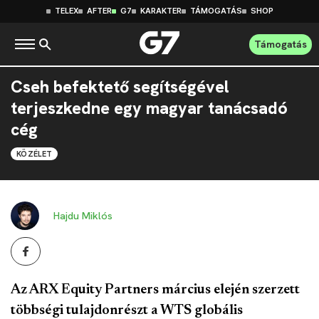
TELEX
AFTER
G7
KARAKTER
TÁMOGATÁS
SHOP
Támogatás
Cseh befektető segítségével
terjeszkedne egy magyar tanácsadó
cég
KÖZÉLET
Hajdu Miklós
Az ARX Equity Partners március elején szerzett
többségi tulajdonrészt a WTS globális