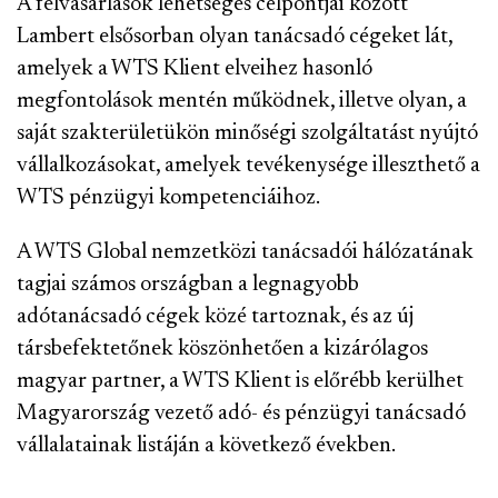
A felvásárlások lehetséges célpontjai között
Lambert elsősorban olyan tanácsadó cégeket lát,
amelyek a WTS Klient elveihez hasonló
megfontolások mentén működnek, illetve olyan, a
saját szakterületükön minőségi szolgáltatást nyújtó
vállalkozásokat, amelyek tevékenysége illeszthető a
WTS pénzügyi kompetenciáihoz.
A WTS Global nemzetközi tanácsadói hálózatának
tagjai számos országban a legnagyobb
adótanácsadó cégek közé tartoznak, és az új
társbefektetőnek köszönhetően a kizárólagos
magyar partner, a WTS Klient is előrébb kerülhet
Magyarország vezető adó- és pénzügyi tanácsadó
vállalatainak listáján a következő években.