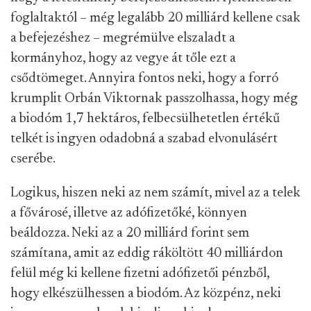
foglaltaktól – még legalább 20 milliárd kellene csak
a befejezéshez – megrémülve elszaladt a
kormányhoz, hogy az vegye át tőle ezt a
csődtömeget. Annyira fontos neki, hogy a forró
krumplit Orbán Viktornak passzolhassa, hogy még
a biodóm 1,7 hektáros, felbecsülhetetlen értékű
telkét is ingyen odadobná a szabad elvonulásért
cserébe.
Logikus, hiszen neki az nem számít, mivel az a telek
a fővárosé, illetve az adófizetőké, könnyen
beáldozza. Neki az a 20 milliárd forint sem
számítana, amit az eddig ráköltött 40 milliárdon
felül még ki kellene fizetni adófizetői pénzből,
hogy elkészülhessen a biodóm. Az közpénz, neki