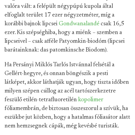
valóra vált: a felépült négypúpú kupola által
elfoglalt terület 17 ezer négyzetméter, míg a
korábbi bajnok lipcsei
Gondwanalandé
csak 16,5
ezer. Kis szépséghiba, hogy a miénk – szemben a
lipcseivel – csak afféle Patyomkin-biodóm (lipcsei
barátainknak: das patomkinsche Biodom).
Ha Persányi Miklós Tarlós Istvánnal felsétál a
Gellért-hegyre, és onnan böngészik a pesti
látképet, akkor láthatják ugyan, hogy tiszta időben
milyen szépen csillog az acél tartószerkezetre
feszülő etilén-tetrafluoretilén
kopolimer
fóliamembrán, de biztosan összeszorul a szívük, ha
eszükbe jut közben, hogy a hatalmas fóliasátor alatt
nem hemzsegnek cápák, még kevésbé turisták.