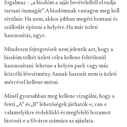
fogalmaz – „a biodóm a saját bevételeiből el tudja
tartani önmagát”. A biodómnak vastagon meg kell
térülnie. Ha nem, akkor jobban megéri bontani és
szállodát építeni a helyére. Ha már üzleti
hasznosítás, ugye.
Mindezen fejtegetések nem jelentik azt, hogy a
biodóm telkét üzleti célra kellene feltétlenül
hasznosítani: lehetne a helyén park vagy más
közcélú létesítmény. Annak hasznát nem is üzleti
mércével kellene mérni.
Minél gyorsabban meg kellene vizsgálni, hogy a
fenti „A” és „B” lehetőségek járhatók-e, van-e
valamelyikre érdeklődő és megfelelő hozamot
biztosít-e a főváros számára az ajánlata.