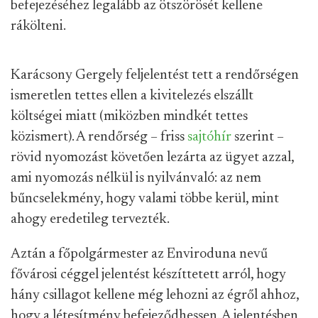
befejezéséhez legalább az ötszörösét kellene
rákölteni.
Karácsony Gergely feljelentést tett a rendőrségen
ismeretlen tettes ellen a kivitelezés elszállt
költségei miatt (miközben mindkét tettes
közismert). A rendőrség – friss
sajtóhír
szerint –
rövid nyomozást követően lezárta az ügyet azzal,
ami nyomozás nélkül is nyilvánvaló: az nem
bűncselekmény, hogy valami többe kerül, mint
ahogy eredetileg tervezték.
Aztán a főpolgármester az Enviroduna nevű
fővárosi céggel jelentést készíttetett arról, hogy
hány csillagot kellene még lehozni az égről ahhoz,
hogy a létesítmény befejeződhessen. A jelentésben