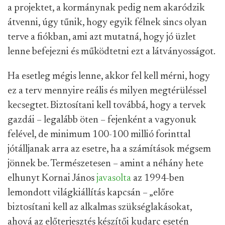
a projektet, a kormánynak pedig nem akaródzik
átvenni, úgy tűnik, hogy egyik félnek sincs olyan
terve a fiókban, ami azt mutatná, hogy jó üzlet
lenne befejezni és működtetni ezt a látványosságot.
Ha esetleg mégis lenne, akkor fel kell mérni, hogy
ez a terv mennyire reális és milyen megtérüléssel
kecsegtet. Biztosítani kell továbbá, hogy a tervek
gazdái – legalább öten – fejenként a vagyonuk
felével, de minimum 100-100 millió forinttal
jótálljanak arra az esetre, ha a számítások mégsem
jönnek be. Természetesen – amint a néhány hete
elhunyt Kornai János
javasolta
az 1994-ben
lemondott világkiállítás kapcsán – „előre
biztosítani kell az alkalmas szükséglakásokat,
ahová az előterjesztés készítői kudarc esetén