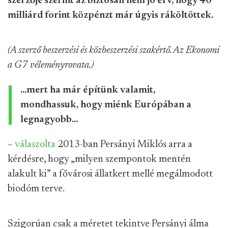
szerzője szerint az biztosan nem jó érv, hogy 40
milliárd forint közpénzt már úgyis ráköltöttek.
(A szerző beszerzési és közbeszerzési szakértő. Az Ekonomi
a G7 véleményrovata.)
...mert ha már építünk valamit,
mondhassuk, hogy miénk Európában a
legnagyobb...
–
válaszolta
2013-ban Persányi Miklós arra a
kérdésre, hogy „milyen szempontok mentén
alakult ki” a fővárosi állatkert mellé megálmodott
biodóm terve.
Szigorúan csak a méretet tekintve Persányi álma