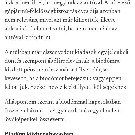
akkor merül fel, ha megyünk az autóval. A kötelező
gépjármű-felelősségbiztosítás éves díja azonban
nem releváns, mivel azt már kifizettük, illetve
akkor is ki kellene fizetni, ha nem mennénk az
autóval kirándulni.
A múltban már elszenvedett kiadások egy jelenbeli
döntés szempontjából irrelevánsak: a biodómra
kiadott pénz nem lesz már attól se több, se
kevesebb, ha a biodómot befejezzük vagy éppen
lebontjuk. Ezeket nevezik elsüllyedt költségeknek.
Álláspontom szerint a biodómmal kapcsolatban
összesen három – két gyakorlati és egy elméleti –
jövőképet kell összevetni.
Biodóm közberuházásban