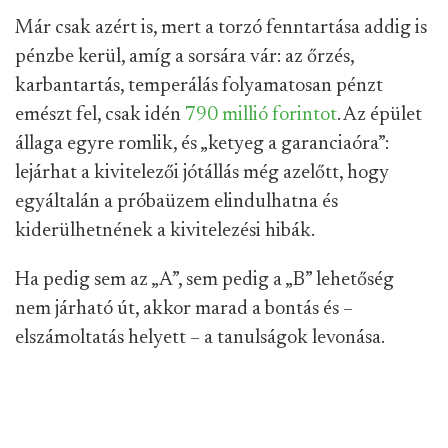
Már csak azért is, mert a torzó fenntartása addig is
pénzbe kerül, amíg a sorsára vár: az őrzés,
karbantartás, temperálás folyamatosan pénzt
emészt fel, csak idén
790 millió forintot
. Az épület
állaga egyre romlik, és „ketyeg a garanciaóra”:
lejárhat a kivitelezői jótállás még azelőtt, hogy
egyáltalán a próbaüzem elindulhatna és
kiderülhetnének a kivitelezési hibák.
Ha pedig sem az „A”, sem pedig a „B” lehetőség
nem járható út, akkor marad a bontás és –
elszámoltatás helyett – a tanulságok levonása.