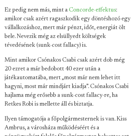
Ez pedig nem más, mint a
Concorde-effektus
:
amikor csak azért ragaszkodik egy döntéshozó egy
vállalkozáshoz, mert már pénzt, időt, energiát ölt
bele. Nevezik még az elsüllyedt költségek
tévedésének (sunk-cost fallacy) is.
Mint amikor Csónakos Csabi csak azért dob még
20 ezret a már bedobott 40 ezer után a
játékautomatába, mert „most már nem lehet itt
hagyni, most már mindjárt kiadja”. Csónakos Csabi
hajlama még erősebb a sunk-cost fallacy-re, ha
Retkes Robi is mellette áll és biztatja.
Ilyen támogatója a főpolgármesternek is van. Kiss
Ambrus, a városháza működéséért és a