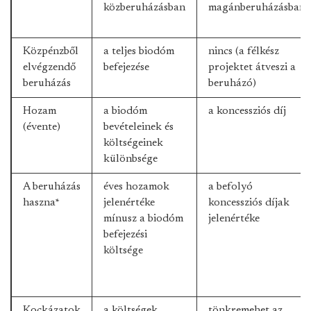
közberuházásban
magánberuházásban
Közpénzből
a teljes biodóm
nincs (a félkész
elvégzendő
befejezése
projektet átveszi a
beruházás
beruházó)
Hozam
a biodóm
a koncessziós díj
(évente)
bevételeinek és
költségeinek
különbsége
A beruházás
éves hozamok
a befolyó
haszna*
jelenértéke
koncessziós díjak
mínusz a biodóm
jelenértéke
befejezési
költsége
Kockázatok
a költségek
tönkremehet az