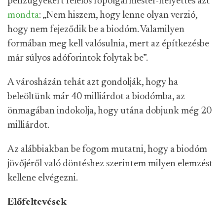
pénzügyekért felelős főpolgármester-helyettes azt
mondta
: „Nem hiszem, hogy lenne olyan verzió,
hogy nem fejeződik be a biodóm. Valamilyen
formában meg kell valósulnia, mert az építkezésbe
már súlyos adóforintok folytak be”.
A városházán tehát azt gondolják, hogy ha
beleöltünk már 40 milliárdot a biodómba, az
önmagában indokolja, hogy utána dobjunk még 20
milliárdot.
Az alábbiakban be fogom mutatni, hogy a biodóm
jövőjéről való döntéshez szerintem milyen elemzést
kellene elvégezni.
Előfeltevések