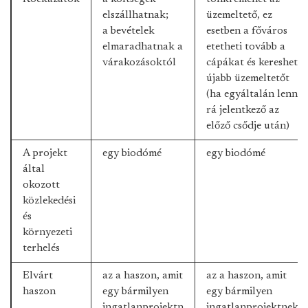
elszállhatnak;
üzemeltető, ez
a bevételek
esetben a főváros
elmaradhatnak a
etetheti tovább a
várakozásoktól
cápákat és kereshet
újabb üzemeltetőt
(ha egyáltalán lenne
rá jelentkező az
előző csődje után)
A projekt
egy biodómé
egy biodómé
által
okozott
közlekedési
és
környezeti
terhelés
Elvárt
az a haszon, amit
az a haszon, amit
haszon
egy bármilyen
egy bármilyen
ingatlanprojektn
ingatlanprojektnek