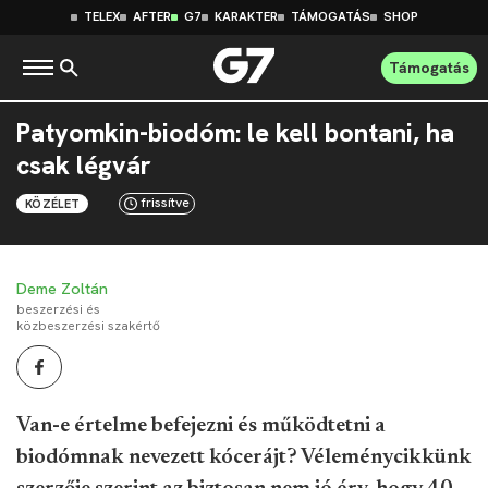
TELEX
AFTER
G7
KARAKTER
TÁMOGATÁS
SHOP
Támogatás
Patyomkin-biodóm: le kell bontani, ha
csak légvár
frissítve
KÖZÉLET
Deme Zoltán
beszerzési és
közbeszerzési szakértő
Van-e értelme befejezni és működtetni a
biodómnak nevezett kócerájt? Véleménycikkünk