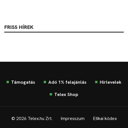
FRISS HÍREK
Támogatás
Adó 1% felajánlás
Hírlevelek
Telex Shop
© 2026 Telex.hu Zrt.
Impresszum
Etikai kódex