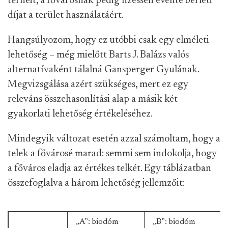
terheit, a fővárosnak pedig fizessen évente bérleti
díjat a terület használatáért.
Hangsúlyozom, hogy ez utóbbi csak egy elméleti
lehetőség – még mielőtt Barts J. Balázs valós
alternatívaként tálalná Gansperger Gyulának.
Megvizsgálása azért szükséges, mert ez egy
releváns összehasonlítási alap a másik két
gyakorlati lehetőség értékeléséhez.
Mindegyik változat esetén azzal számoltam, hogy a
telek a fővárosé marad: semmi sem indokolja, hogy
a főváros eladja az értékes telkét. Egy táblázatban
összefoglalva a három lehetőség jellemzőit:
„A”: biodóm
„B”: biodóm