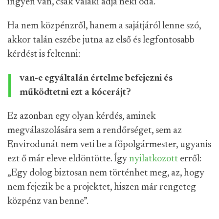
ingyen van, csak valaki adja neki oda.
Ha nem közpénzről, hanem a sajátjáról lenne szó,
akkor talán eszébe jutna az első és legfontosabb
kérdést is feltenni:
van-e egyáltalán értelme befejezni és
működtetni ezt a kócerájt?
Ez azonban egy olyan kérdés, aminek
megválaszolására sem a rendőrséget, sem az
Envirodunát nem veti be a főpolgármester, ugyanis
ezt ő már eleve eldöntötte. Így
nyilatkozott
erről:
„Egy dolog biztosan nem történhet meg, az, hogy
nem fejezik be a projektet, hiszen már rengeteg
közpénz van benne”.