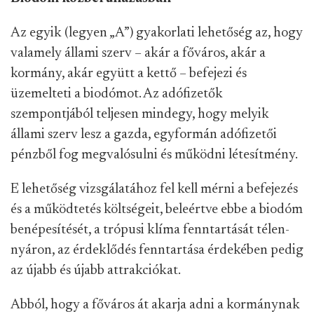
Az egyik (legyen „A”) gyakorlati lehetőség az, hogy
valamely állami szerv – akár a főváros, akár a
kormány, akár együtt a kettő – befejezi és
üzemelteti a biodómot. Az adófizetők
szempontjából teljesen mindegy, hogy melyik
állami szerv lesz a gazda, egyformán adófizetői
pénzből fog megvalósulni és működni létesítmény.
E lehetőség vizsgálatához fel kell mérni a befejezés
és a működtetés költségeit, beleértve ebbe a biodóm
benépesítését, a trópusi klíma fenntartását télen-
nyáron, az érdeklődés fenntartása érdekében pedig
az újabb és újabb attrakciókat.
Abból, hogy a főváros át akarja adni a kormánynak