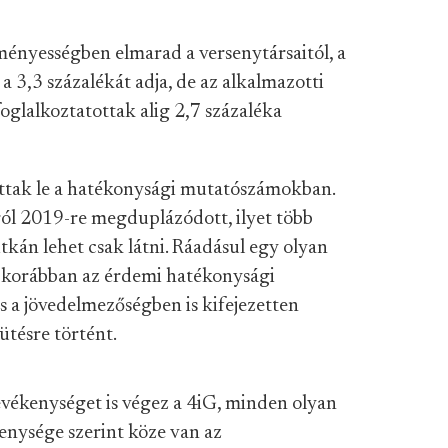
ményességben elmarad a versenytársaitól, a
 3,3 százalékát adja, de az alkalmazotti
foglalkoztatottak alig 2,7 százaléka
ottak le a hatékonysági mutatószámokban.
ról 2019-re megduplázódott, ilyet több
itkán lehet csak látni. Ráadásul egy olyan
t korábban az érdemi hatékonysági
 a jövedelmezőségben is kifejezetten
sütésre történt.
evékenységet is végez a 4iG, minden olyan
nysége szerint köze van az