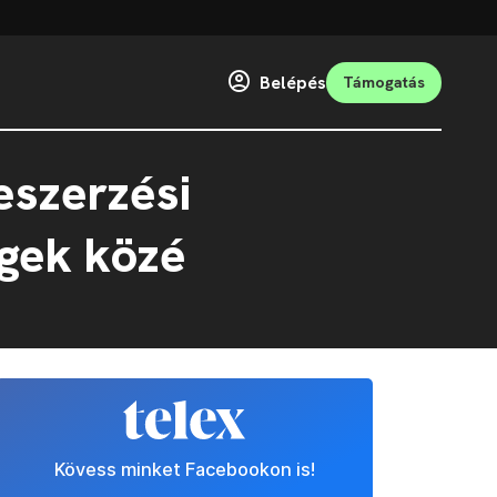
Belépés
Támogatás
eszerzési
égek közé
Kövess minket Facebookon is!