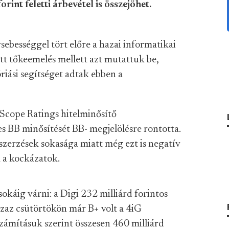
orint feletti árbevétel is összejöhet.
nysebességgel tört előre a hazai informatikai
tt tőkeemelés mellett azt mutattuk be,
iási segítséget adtak ebben a
 Scope Ratings hitelminősítő
es BB minősítését BB- megjelölésre rontotta.
beszerzések sokasága miatt még ezt is negatív
k a kockázatok.
sokáig várni: a Digi 232 milliárd forintos
azaz csütörtökön már B+ volt a 4iG
 számításuk szerint összesen 460 milliárd