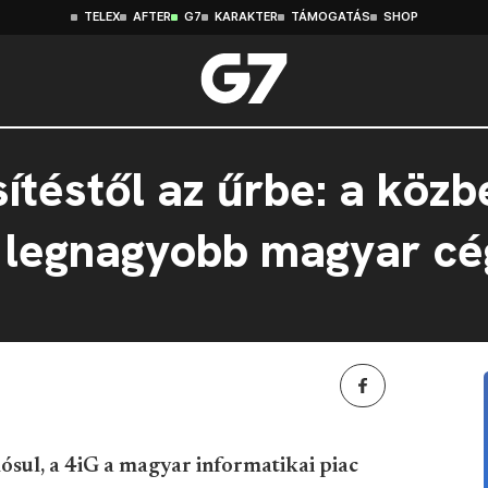
TELEX
AFTER
G7
KARAKTER
TÁMOGATÁS
SHOP
téstől az űrbe: a közb
a legnagyobb magyar c
ósul, a 4iG a magyar informatikai piac