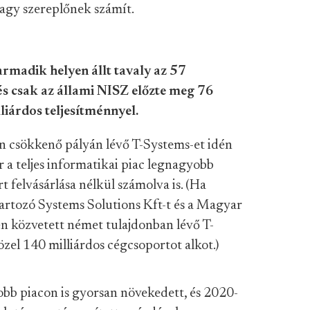
nagy szereplőnek számít.
armadik helyen állt tavaly az 57
 és csak az állami NISZ előzte meg 76
lliárdos teljesítménnyel.
n csökkenő pályán lévő T-Systems-et idén
r a teljes informatikai piac legnagyobb
t felvásárlása nélkül számolva is. (Ha
rtozó Systems Solutions Kft-t és a Magyar
n közvetett német tulajdonban lévő T-
zel 140 milliárdos cégcsoportot alkot.)
obb piacon is gyorsan növekedett, és 2020-