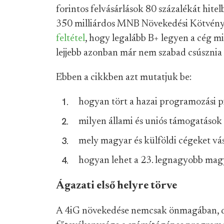
forintos felvásárlások 80 százalékát hite
350 milliárdos MNB Növekedési Kötvényp
feltétel
, hogy legalább B+ legyen a cég m
lejjebb azonban már nem szabad csúsznia
Ebben a cikkben azt mutatjuk be:
hogyan tört a hazai programozási pi
milyen állami és uniós támogatások 
mely magyar és külföldi cégeket vásá
hogyan lehet a 23. legnagyobb magy
Ágazati első helyre törve
A 4iG növekedése nemcsak önmagában, de 