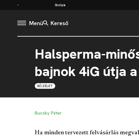
Ibolya
Menü
Kereső
Halsperma-minősí
bajnok 4iG útja 
KÖZÉLET
Bucsky Péter
Ha minden tervezett felvásárlás megval