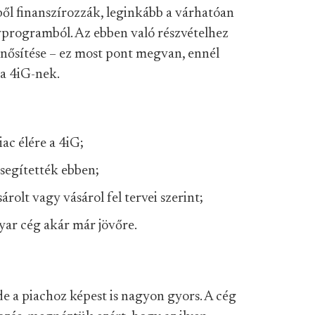
lből finanszírozzák, leginkább a várhatóan
rogramból. Az ebben való részvételhez
inősítése – ez most pont megvan, ennél
 a 4iG-nek.
ac élére a 4iG;
segítették ebben;
rolt vagy vásárol fel tervei szerint;
ar cég akár már jövőre.
a piachoz képest is nagyon gyors. A cég