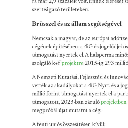
ra már 2,9 százalék volt. Ennek elérését 
szerteágazó területeken.
Brüsszel és az állam segítségével
Nemcsak a magyar, de az európai adófizet
cégének építésében: a 4iG és jogelődjei ös
támogatást nyertek el. A halsperma minős
szolgáló k+f
projektre
2015-ig 293 millió
A Nemzeti Kutatási, Fejlesztési és Innovác
vették az akadályokat a 4iG Nyrt. és a jo
millió forint támogatást nyertek el a part
támogatott, 2023-ban záruló
projektben
megpróbál újat mutatni a cég.
A fenti uniós összesítésen kívül: