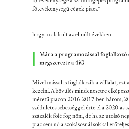
főtevékenysége a számítógépes programo
főtevékenységű cégek piaca
*
hogyan alakult az elmúlt években.
Mára a programozással foglalkozó 
megszerezte a 4iG.
Mivel mással is foglalkozik a vállalat, ez
kezelni. A bővülés mindenesetre elképesz
méretű piacon 2016-2017-ben három, 201
szédületes sebességgel érte el a 2020-as 
százalék fölé fog nőni, de ha az utolsó 
piac sem nő a szokásosnál sokkal erőteljes