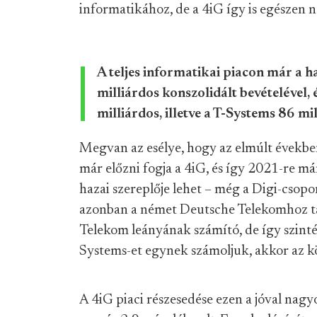
informatikához, de a 4iG így is egészen 
A teljes informatikai piacon már a h
milliárdos konszolidált bevételével,
milliárdos, illetve a T-Systems 86 mi
Megvan az esélye, hogy az elmúlt évekbe
már előzni fogja a 4iG, és így 2021-re má
hazai szereplője lehet – még a Digi-csopor
azonban a német Deutsche Telekomhoz ta
Telekom leányának számító, de így szinté
Systems-et egynek számoljuk, akkor az kö
A 4iG piaci részesedése ezen a jóval nagy