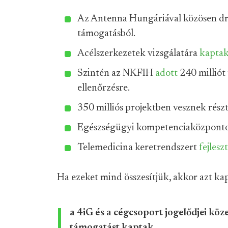
Az Antenna Hungáriával közösen d
támogatásból.
Acélszerkezetek vizsgálatára
kapta
Szintén az NKFIH
adott
240 milliót 
ellenőrzésre.
350 milliós projektben vesznek rész
Egészségügyi kompetenciaközpont
Telemedicina keretrendszert
fejlesz
Ha ezeket mind összesítjük, akkor azt ka
a 4iG és a cégcsoport jogelődjei köze
támogatást kaptak.