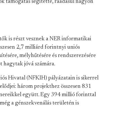
sok támogatás segítette, ráadásul nagyon
ők is részt vesznek a NER informatikai
szesen 2,7 milliárd forintnyi uniós
ítésére, mélyhűtésére és rendszerezésére
t hagytak jóvá számára.
iós Hivatal (NFKIH) pályázatain is sikerrel
gelődjei: három projekthez összesen 831
nereikkel együtt. Egy 394 millió forinttal
még a génszekvenálás területén is