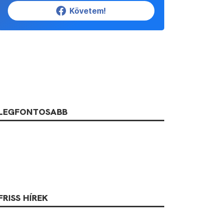
Követem!
LEGFONTOSABB
FRISS HÍREK