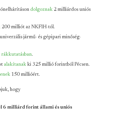
rónelhárításon
dolgoznak
2 milliárdos uniós
k
200 milliót az NKFIH-tól.
univerzális jármű- és gépipari minőség-
t
rákkutatásban
.
ot
alakítanak
ki 325 millió forintból Pécsen.
tenek
150 millióért.
pjuk, hogy
l 6 milliárd forint állami és uniós