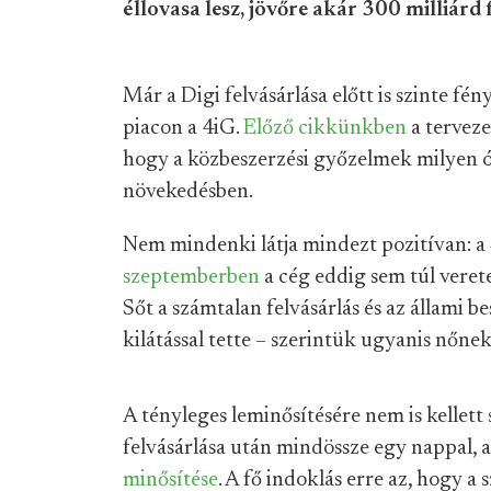
éllovasa lesz, jövőre akár 300 milliárd f
Már a Digi felvásárlása előtt is szinte fé
piacon a 4iG.
Előző cikkünkben
a terveze
hogy a közbeszerzési győzelmek milyen ór
növekedésben.
Nem mindenki látja mindezt pozitívan: a
szeptemberben
a cég eddig sem túl veret
Sőt a számtalan felvásárlás és az állami 
kilátással tette – szerintük ugyanis nőne
A tényleges leminősítésére nem is kellett 
felvásárlása után mindössze egy nappal, 
minősítése
. A fő indoklás erre az, hogy a