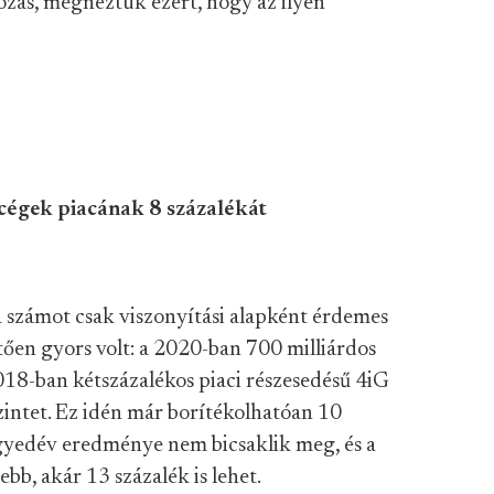
zás, megnéztük ezért, hogy az ilyen
cégek piacának 8 százalékát
t a számot csak viszonyítási alapként érdemes
tően gyors volt: a 2020-ban 700 milliárdos
8-ban kétszázalékos piaci részesedésű 4iG
szintet. Ez idén már borítékolhatóan 10
negyedév eredménye nem bicsaklik meg, és a
ebb, akár 13 százalék is lehet.