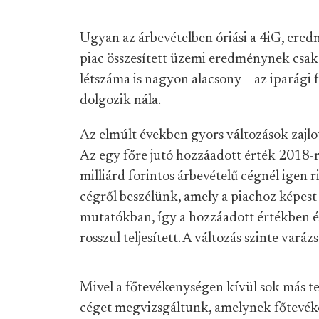
Ugyan az árbevételben óriási a 4iG, ered
piac összesített üzemi eredménynek csak a
létszáma is nagyon alacsony – az iparági 
dolgozik nála.
Az elmúlt években gyors változások zajl
Az egy főre jutó hozzáadott érték 2018-
milliárd forintos árbevételű cégnél igen r
cégről beszélünk, amely a piachoz képes
mutatókban, így a hozzáadott értékben és
rosszul teljesített. A változás szinte varáz
Mivel a főtevékenységen kívül sok más t
céget megvizsgáltunk, amelynek főtevéke