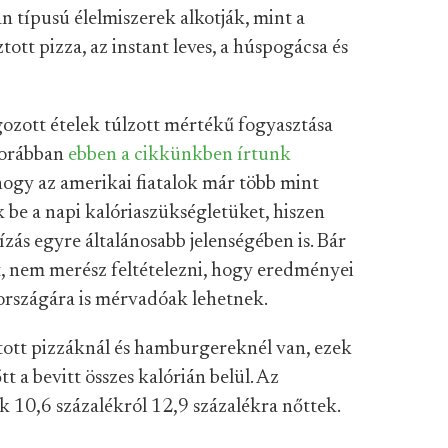
an típusú élelmiszerek alkotják, mint a
tt pizza, az instant leves, a húspogácsa és
gozott ételek túlzott mértékű fogyasztása
korábban
ebben a cikkünkben írtunk
hogy az amerikai fiatalok már több mint
 be a napi kalóriaszükségletüket, hiszen
ízás egyre általánosabb jelenségében is. Bár
t, nem merész feltételezni, hogy eredményei
 országára is mérvadóak lehetnek.
ott pizzáknál és hamburgereknél van, ezek
t a bevitt összes kalórián belül. Az
k 10,6 százalékról 12,9 százalékra nőttek.