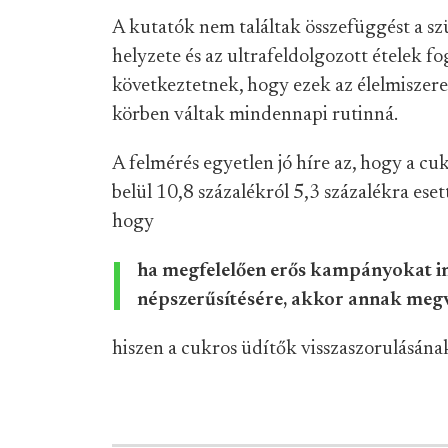
A kutatók nem találtak összefüggést a sz
helyzete és az ultrafeldolgozott ételek f
következtetnek, hogy ezek az élelmiszer
körben váltak mindennapi rutinná.
A felmérés egyetlen jó híre az, hogy a cu
belül 10,8 százalékról 5,3 százalékra eset
hogy
ha megfelelően erős kampányokat in
népszerűsítésére, akkor annak meg
hiszen a cukros üdítők visszaszorulásának