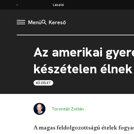
László
Menü
Kereső
Az amerikai gyer
készételen élnek
KÖZÉLET
Torontáli Zoltán
A magas feldolgozottságú ételek fogya