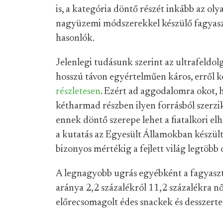
is, a kategória döntő részét inkább az oly
nagyüzemi módszerekkel készülő fagyaszto
hasonlók.
Jelenlegi tudásunk szerint az ultrafeldol
hosszú távon egyértelműen káros, erről 
részletesen
. Ezért ad aggodalomra okot, 
kétharmad részben ilyen forrásból szerzik
ennek döntő szerepe lehet a fiatalkori elh
a kutatás az Egyesült Államokban készül
bizonyos mértékig a fejlett világ legtöbb
A legnagyobb ugrás egyébként a fagyaszt
aránya 2,2 százalékról 11,2 százalékra nőt
előrecsomagolt édes snackek és desszerte