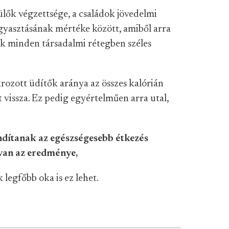
ülők végzettsége, a családok jövedelmi
ogyasztásának mértéke között, amiből arra
ek minden társadalmi rétegben széles
krozott üdítők aránya az összes kalórián
t vissza. Ez pedig egyértelműen arra utal,
dítanak az egészségesebb étkezés
van az eredménye,
 legfőbb oka is ez lehet.