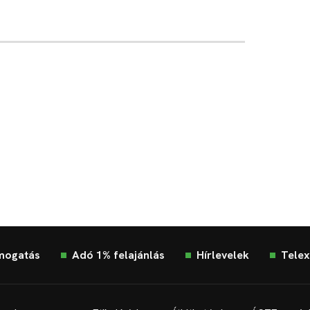
mogatás
Adó 1% felajánlás
Hírlevelek
Telex