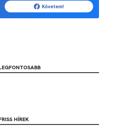
Követem!
LEGFONTOSABB
FRISS HÍREK