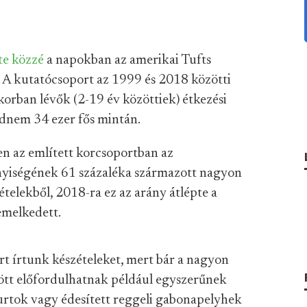
te közzé
a napokban az amerikai Tufts
 A kutatócsoport az 1999 és 2018 közötti
korban lévők (2-19 év közöttiek) étkezési
jdnem 34 ezer fős mintán.
n az említett korcsoportban az
nyiségének 61 százaléka származott nagyon
telekből, 2018-ra ez az arány átlépte a
emelkedett.
 írtunk készételeket, mert bár a nagyon
zött előfordulhatnak például egyszerűnek
rtok vagy édesített reggeli gabonapelyhek