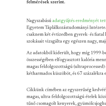
felmérések szerint.
Nagyszabású
adatgyűjtés eredményét tet
Egyetem Táplálkozástudományi Intézete.
csaknem két évtizedben gyerek- és fiatal 
szokásait vizsgálta egy egészen nagy, ma
Az adatokból kiderült, hogy míg 1999-be
összességében elfogyasztott kalória men
magas feldolgozottságú (ultraprocessed) é
kétharmados küszöböt, és 67 százalékra 
Cikkünk címében az egyszerűség kedvéért
magas, ultra-feldolgozottságú ételek kö
tűnő csomagolt kenyerek, gyümölcsjoghu