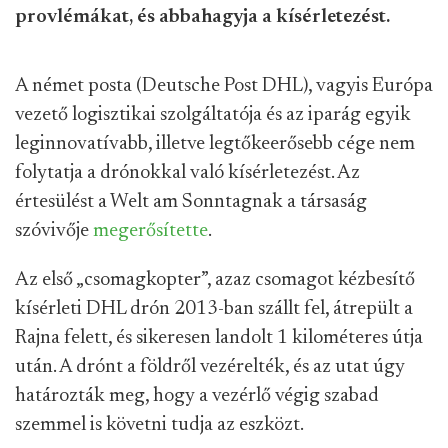
provlémákat, és abbahagyja a kísérletezést.
A német posta (Deutsche Post DHL), vagyis Európa
vezető logisztikai szolgáltatója és az iparág egyik
leginnovatívabb, illetve legtőkeerősebb cége nem
folytatja a drónokkal való kísérletezést. Az
értesülést a Welt am Sonntagnak a társaság
szóvivője
megerősítette
.
Az első „csomagkopter”, azaz csomagot kézbesítő
kísérleti DHL drón 2013-ban szállt fel, átrepült a
Rajna felett, és sikeresen landolt 1 kilométeres útja
után. A drónt a földről vezérelték, és az utat úgy
határozták meg, hogy a vezérlő végig szabad
szemmel is követni tudja az eszközt.