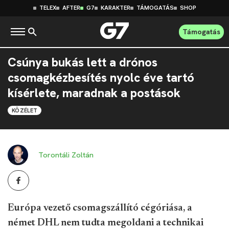
TELEX
AFTER
G7
KARAKTER
TÁMOGATÁS
SHOP
Támogatás
Csúnya bukás lett a drónos
csomagkézbesítés nyolc éve tartó
kísérlete, maradnak a postások
KÖZÉLET
Torontáli Zoltán
Európa vezető csomagszállító cégóriása, a
német DHL nem tudta megoldani a technikai