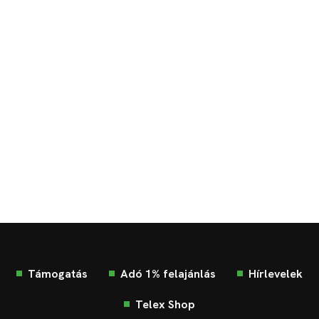
Támogatás
Adó 1% felajánlás
Hírlevelek
Telex Shop