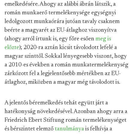
emelkedésére. Ahogy az alábbi ábrán látszik, a
román munkaerő termelékenysége egységnyi
ledolgozott munkaórára jutóan tavaly csaknem
beérte a magyarét az EU-átlaghoz viszonyítva
(ahogy arról írtunk is, egy főre esően
meg is
előzte
); 2020-ra aztán kicsit távolodott lefelé a
magyar szinttől. Sokkal lényegesebb viszont, hogy
a 2010-es években a román munkatermelékenység
zárkózott fel a legjelentősebb mértékben az EU-
átlaghoz, miközben a magyar még távolodott is.
A jelentős béremelkedés tehát együtt járt a
hatékonyság növekedésével. Azonban ahogy arra a
Friedrich Ebert Stiftung román termelékenységet
és bérszintet elemző
tanulmánya
is felhívja a