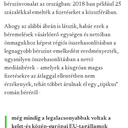
bérszínvonalat az országban: 2018-ban például 25
százalékkal emelték a fizetéseket a közszférában.
Ahogy az alábbi ábrán is látszik, habár ezek a
béremelések vásárlóerő-egységen és nettóban
önmagukhoz képest régiós összehasonlításban a
legnagyobb bérszint-emelkedést eredményezték,
ugyanilyen összehasonlításban a nettó
mediánbérek – amelyek a kiugróan magas
fizetésekre az átlaggal ellentétben nem
érzékenyek, tehát többet árulnak el egy „tipikus”
román béréről -
még mindig a legalacsonyabbak voltak a
kelet-és közép-európai EU-tagállamok