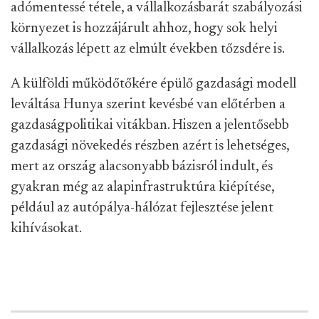
adómentessé tétele, a vállalkozásbarát szabályozási
környezet is hozzájárult ahhoz, hogy sok helyi
vállalkozás lépett az elmúlt években tőzsdére is.
A külföldi működőtőkére épülő gazdasági modell
leváltása Hunya szerint kevésbé van előtérben a
gazdaságpolitikai vitákban. Hiszen a jelentősebb
gazdasági növekedés részben azért is lehetséges,
mert az ország alacsonyabb bázisról indult, és
gyakran még az alapinfrastruktúra kiépítése,
például az autópálya-hálózat fejlesztése jelent
kihívásokat.