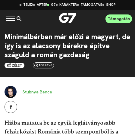
TELEX
AFTER
G7
KARAKTER
TÁMOGATÁS
SHOP
Támogatás
Minimálbérben már előzi a magyart, de
így is az alacsony bérekre építve
száguld a román gazdaság
frissítve
KÖZÉLET
Stubnya Bence
Hiába mutatta be az egyik leglátványosabb
felzárkózást Románia több szempontból is a