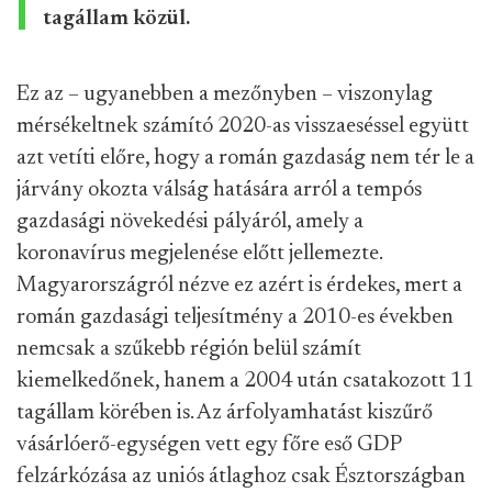
tagállam közül.
Ez az – ugyanebben a mezőnyben – viszonylag
mérsékeltnek számító 2020-as visszaeséssel együtt
azt vetíti előre, hogy a román gazdaság nem tér le a
járvány okozta válság hatására arról a tempós
gazdasági növekedési pályáról, amely a
koronavírus megjelenése előtt jellemezte.
Magyarországról nézve ez azért is érdekes, mert a
román gazdasági teljesítmény a 2010-es években
nemcsak a szűkebb régión belül számít
kiemelkedőnek, hanem a 2004 után csatakozott 11
tagállam körében is. Az árfolyamhatást kiszűrő
vásárlóerő-egységen vett egy főre eső GDP
felzárkózása az uniós átlaghoz csak Észtországban