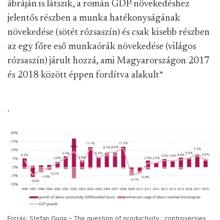
ábráján is látszik, a román GDP-növekedéshez
jelentős részben a munka hatékonyságának
növekedése (sötét rózsaszín) és csak kisebb részben
az egy főre eső munkaórák növekedése (világos
rózsaszín) járult hozzá, ami Magyarországon 2017
és 2018 között éppen fordítva alakult
*
.
Forrás: Stefan Guga – The question of productivity : controversies