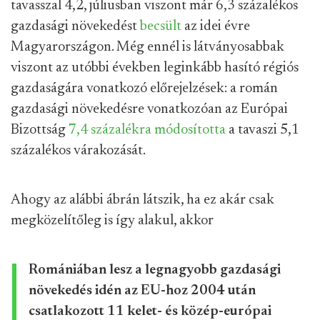
tavasszal 4,2, júliusban viszont már 6,3 százalékos
gazdasági növekedést
becsült
az idei évre
Magyarországon. Még ennél is látványosabbak
viszont az utóbbi években leginkább hasító régiós
gazdaságára vonatkozó előrejelzések: a román
gazdasági növekedésre vonatkozóan az Európai
Bizottság
7,4 százalékra módosította
a tavaszi 5,1
százalékos várakozását.
Ahogy az alábbi ábrán látszik, ha ez akár csak
megközelítőleg is így alakul, akkor
Romániában lesz a legnagyobb gazdasági
növekedés idén az EU-hoz 2004 után
csatlakozott 11 kelet- és közép-európai