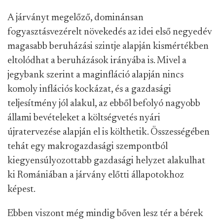
A járványt megelőző, dominánsan
fogyasztásvezérelt növekedés az idei első negyedév
magasabb beruházási szintje alapján kismértékben
eltolódhat a beruházások irányába is. Mivel a
jegybank szerint a maginfláció alapján nincs
komoly inflációs kockázat, és a gazdasági
teljesítmény jól alakul, az ebből befolyó nagyobb
állami bevételeket a költségvetés nyári
újratervezése alapján el is költhetik. Összességében
tehát egy makrogazdasági szempontból
kiegyensúlyozottabb gazdasági helyzet alakulhat
ki Romániában a járvány előtti állapotokhoz
képest.
Ebben viszont még mindig bőven lesz tér a bérek