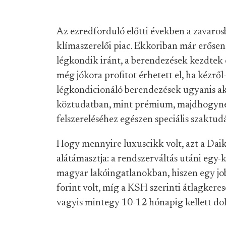
Az ezredforduló előtti években a zavarosb
klímaszerelői piac. Ekkoriban már erősen f
légkondik iránt, a berendezések kezdtek 
még jókora profitot érhetett el, ha kézrő
légkondicionáló berendezések ugyanis a
köztudatban, mint prémium, majdhogyn
felszereléséhez egészen speciális szaktud
Hogy mennyire luxuscikk volt, azt a Daik
alátámasztja: a rendszerváltás utáni egy-
magyar lakóingatlanokban, hiszen egy job
forint volt, míg a KSH szerinti átlagkere
vagyis mintegy 10-12 hónapig kellett dol