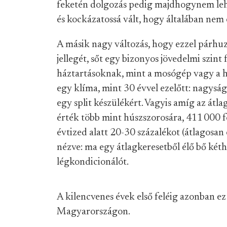
feketén dolgozás pedig majdhogynem lehe
és kockázatossá vált, hogy általában nem 
A másik nagy változás, hogy ezzel párhu
jellegét, sőt egy bizonyos jövedelmi szint 
háztartásoknak, mint a mosógép vagy a h
egy klíma, mint 30 évvel ezelőtt: nagyság
egy split készülékért. Vagyis amíg az átl
érték több mint húszszorosára, 411 000 f
évtized alatt 20-30 százalékot (átlagosa
nézve: ma egy átlagkeresetből élő bő két
légkondicionálót.
A kilencvenes évek első feléig azonban ez 
Magyarországon.