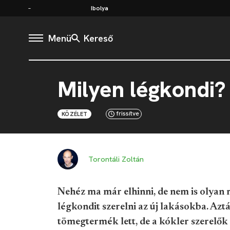
Ibolya
Menü
Kereső
Milyen légkondi? 
frissítve
KÖZÉLET
Torontáli Zoltán
Nehéz ma már elhinni, de nem is olyan
légkondit szerelni az új lakásokba. Azt
tömegtermék lett, de a kókler szerelők e