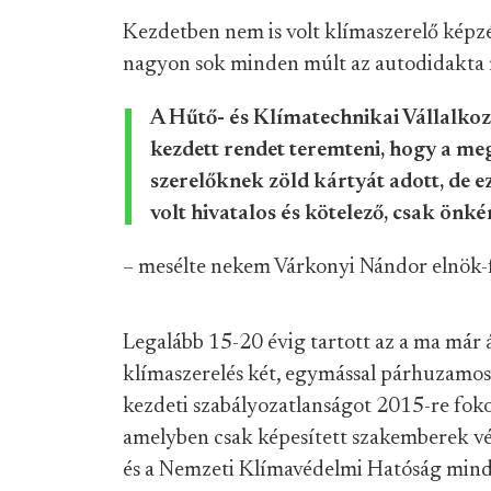
Kezdetben nem is volt klímaszerelő képzés
nagyon sok minden múlt az autodidakta 
A Hűtő- és Klímatechnikai Vállalko
kezdett rendet teremteni, hogy a m
szerelőknek zöld kártyát adott, de e
volt hivatalos és kötelező, csak ön
– mesélte nekem Várkonyi Nándor elnök-f
Legalább 15-20 évig tartott az a ma már 
klímaszerelés két, egymással párhuzamos 
kezdeti szabályozatlanságot 2015-re foko
amelyben csak képesített szakemberek v
és a Nemzeti Klímavédelmi Hatóság minde