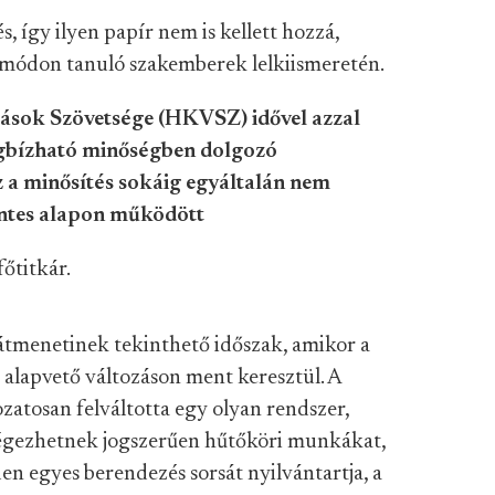
, így ilyen papír nem is kellett hozzá,
módon tanuló szakemberek lelkiismeretén.
zások Szövetsége (HKVSZ) idővel azzal
egbízható minőségben dolgozó
z a minősítés sokáig egyáltalán nem
kéntes alapon működött
őtitkár.
átmenetinek tekinthető időszak, amikor a
alapvető változáson ment keresztül. A
zatosan felváltotta egy olyan rendszer,
égezhetnek jogszerűen hűtőköri munkákat,
n egyes berendezés sorsát nyilvántartja, a