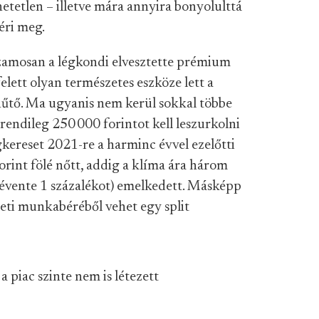
tetlen – illetve mára annyira bonyolulttá
éri meg.
zamosan a légkondi elvesztette prémium
felett olyan természetes eszköze lett a
űtő. Ma ugyanis nem kerül sokkal többe
rendileg 250 000 forintot kell leszurkolni
agkereset 2021-re a harminc évvel ezelőtti
orint fölé nőtt, addig a klíma ára három
n évente 1 százalékot) emelkedett. Másképp
heti munkabéréből vehet egy split
a piac szinte nem is létezett