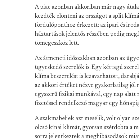
A piac azonban akkoriban már nagy átalak
kezdték elönteni az országot a split klí
fordulóponthoz érkezett: az ipari és irod
háztartások jelentős részében pedig megfi
tömegeszköz lett.
Az átmeneti időszakban azonban az ügyes
ügyeskedő szerelők is. Egy kéttagú sze
klíma beszerelést is lezavarhatott, darab
az akkori értéket nézve gyakorlatilag jó
egyszerű fizikai munkával, egy nap alatt
fizetéssel rendelkező magyar egy hónapi
A szakmabeliek azt mesélik, volt olyan s
olcsó kínai klímát, gyorsan szétdobta a 
sorra jelentkeztek a meghibásodások miatt