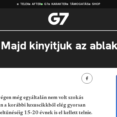
TELEX
AFTER
G7
KARAKTER
TÁMOGATÁS
SHOP
Majd kinyitjuk az abla
 régen még egyáltalán nem volt szokás
án a korábbi luxuscikkből elég gyorsan
ltűnéséig 15-20 évnek is el kellett telnie.