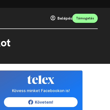
Belépés
Támogatás
kot
Kövess minket Facebookon is!
Követem!