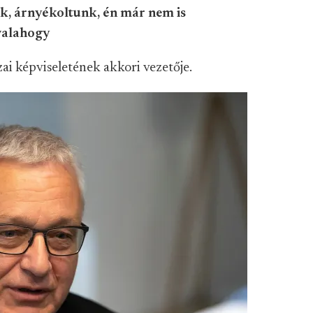
nk, árnyékoltunk, én már nem is
valahogy
ai képviseletének akkori vezetője.