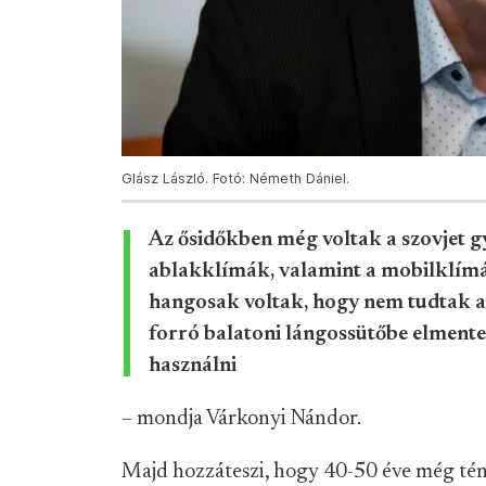
Glász László. Fotó: Németh Dániel.
Az ősidőkben még voltak a szovjet g
ablakklímák, valamint a mobilklímá
hangosak voltak, hogy nem tudtak al
forró balatoni lángossütőbe elmente
használni
– mondja Várkonyi Nándor.
Majd hozzáteszi, hogy 40-50 éve még tény