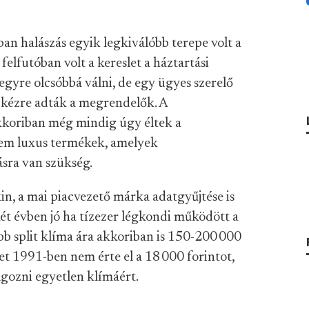
an halászás egyik legkiválóbb terepe volt a
elfutóban volt a kereslet a háztartási
egyre olcsóbbá válni, de egy ügyes szerelő
l-kézre adták a megrendelők. A
kkoriban még mindig úgy éltek a
em luxus termékek, amelyek
ásra van szükség.
in, a mai piacvezető márka adatgyűjtése is
két évben jó ha tízezer légkondi működött a
b split klíma ára akkoriban is 150-200 000
set 1991-ben nem érte el a 18 000 forintot,
gozni egyetlen klímáért.