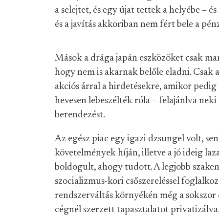
a selejtet, és egy újat tettek a helyébe – 
és a javítás akkoriban nem fért bele a pé
Mások a drága japán eszközöket csak mar
hogy nem is akarnak belőle eladni. Csak az
akciós árral a hirdetésekre, amikor pedig
hevesen lebeszélték róla – felajánlva neki
berendezést.
Az egész piac egy igazi dzsungel volt, senk
követelmények híján, illetve a jó ideig l
boldogult, ahogy tudott. A legjobb szake
szocializmus-kori csőszereléssel foglalkoz
rendszerváltás környékén még a sokszor 
cégnél szerzett tapasztalatot privatizálva