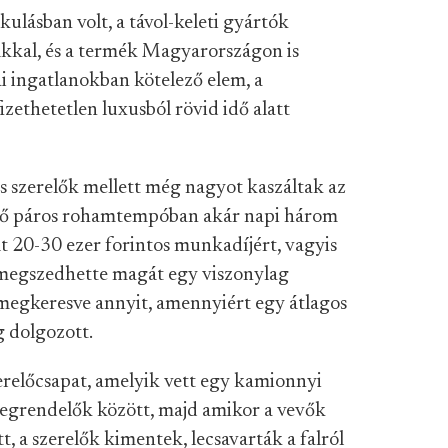
ulásban volt, a távol-keleti gyártók
mákkal, és a termék Magyarországon is
ai ingatlanokban kötelező elem, a
zethetetlen luxusból rövid idő alatt
 szerelők mellett még nagyot kaszáltak az
relő páros rohamtempóban akár napi három
ját 20-30 ezer forintos munkadíjért, vagyis
l megszedhette magát egy viszonylag
 megkeresve annyit, amennyiért egy átlagos
g dolgozott.
zerelőcsapat, amelyik vett egy kamionnyi
megrendelők között, majd amikor a vevők
, a szerelők kimentek, lecsavarták a falról