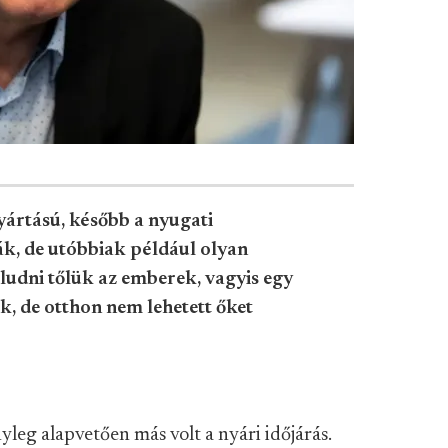
yártású, később a nyugati
k, de utóbbiak például olyan
udni tőlük az emberek, vagyis egy
k, de otthon nem lehetett őket
leg alapvetően más volt a nyári időjárás.