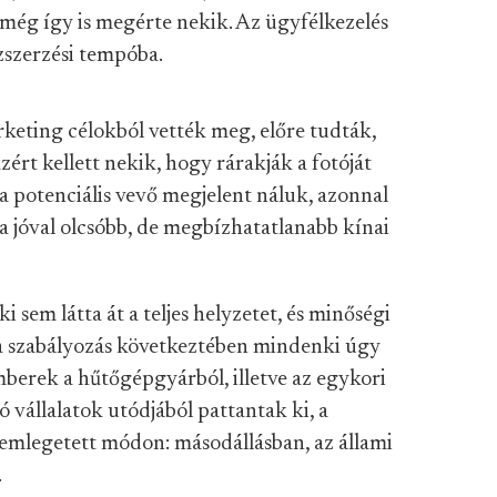
és még így is megérte nekik. Az ügyfélkezelés
nzszerzési tempóba.
keting célokból vették meg, előre tudták,
ért kellett nekik, hogy rárakják a fotóját
 a potenciális vevő megjelent náluk, azonnal
 a jóval olcsóbb, de megbízhatatlanabb kínai
i sem látta át a teljes helyzetet, és minőségi
aza szabályozás következtében mindenki úgy
mberek a hűtőgépgyárból, illetve az egykori
ó vállalatok utódjából pattantak ki, a
emlegetett módon: másodállásban, az állami
.