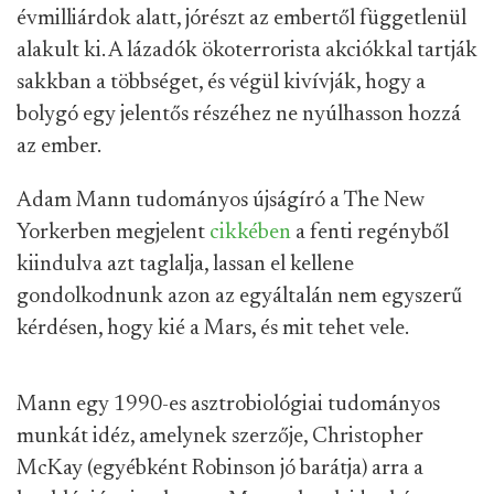
évmilliárdok alatt, jórészt az embertől függetlenül
alakult ki. A lázadók ökoterrorista akciókkal tartják
sakkban a többséget, és végül kivívják, hogy a
bolygó egy jelentős részéhez ne nyúlhasson hozzá
az ember.
Adam Mann tudományos újságíró a The New
Yorkerben megjelent
cikkében
a fenti regényből
kiindulva azt taglalja, lassan el kellene
gondolkodnunk azon az egyáltalán nem egyszerű
kérdésen, hogy kié a Mars, és mit tehet vele.
Mann egy 1990-es asztrobiológiai tudományos
munkát idéz, amelynek szerzője, Christopher
McKay (egyébként Robinson jó barátja) arra a