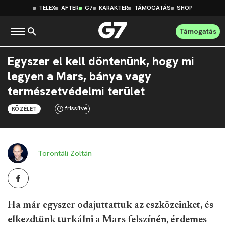
TELEX
AFTER
G7
KARAKTER
TÁMOGATÁS
SHOP
Támogatás
Egyszer el kell döntenünk, hogy mi
legyen a Mars, bánya vagy
természetvédelmi terület
frissítve
KÖZÉLET
Torontáli Zoltán
Ha már egyszer odajuttattuk az eszközeinket, és
elkezdtünk turkálni a Mars felszínén, érdemes