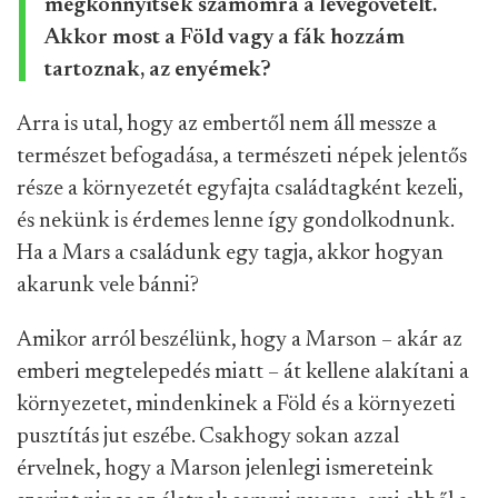
megkönnyítsék számomra a levegővételt.
Akkor most a Föld vagy a fák hozzám
tartoznak, az enyémek?
Arra is utal, hogy az embertől nem áll messze a
természet befogadása, a természeti népek jelentős
része a környezetét egyfajta családtagként kezeli,
és nekünk is érdemes lenne így gondolkodnunk.
Ha a Mars a családunk egy tagja, akkor hogyan
akarunk vele bánni?
Amikor arról beszélünk, hogy a Marson – akár az
emberi megtelepedés miatt – át kellene alakítani a
környezetet, mindenkinek a Föld és a környezeti
pusztítás jut eszébe. Csakhogy sokan azzal
érvelnek, hogy a Marson jelenlegi ismereteink