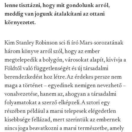
lenne tisztázni, hogy mit gondolunk arról,
meddig van jogunk átalakítani az ottani
környezetet.
Kim Stanley Robinson sci-fi író Mars-sorozatának
három könyve arról szól, hogy az ember
megtelepedik a bolygón, városokat alapít, kivívja a
Földtől való függetlenségét és új társadalmi
berendezkedést hoz létre. Az érdekes persze nem
maga a történet – egyedinek nemigen nevezhető –
vonalvezetése, hanem az, ahogyan a társadalmi
folyamatokat a szerző elképzeli. A sztori egy
részében például a marsi telepesek elégedetlen
kisebbsége fellázad, mert szerintük az embernek
nincs joga beavatkozni a marsi természetbe, amely