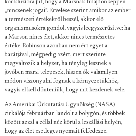
konklúzióra jut, hogy a Marsnak tulajdonképpen
„nincsenek jogai”. Érvelése szerint amikor az ember
a természeti értékekről beszél, akkor élő
organizmusokra gondol, vagyis leegyszerűsítve: ha
a Marson nincs élet, akkor nincs természetes
értéke. Robinson azonban nem ért egyet a
barátjával, mégpedig azért, mert szerinte
megváltozik a helyzet, ha tényleg lesznek a
jövőben marsi telepesek, hiszen ők valamilyen
módon viszonyulni fognak a környezetükhöz,
vagyis el kell dönteniük, hogy mit kezdenek vele.
Az Amerikai Űrkutatási Ügynökség (NASA)
cirkálója februárban landolt a bolygón, és többek
között azzal a céllal néz körül a leszállási helyén,
hogy az élet esetleges nyomait felfedezze.