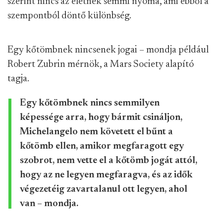
szerint nincs az életnek semmi nyoma, ami ebből a
szempontból döntő különbség.
Egy kőtömbnek nincsenek jogai – mondja például
Robert Zubrin mérnök, a Mars Society alapító
tagja.
Egy kőtömbnek nincs semmilyen
képessége arra, hogy bármit csináljon,
Michelangelo nem követett el bűnt a
kőtömb ellen, amikor megfaragott egy
szobrot, nem vette el a kőtömb jogát attól,
hogy az ne legyen megfaragva, és az idők
végezetéig zavartalanul ott legyen, ahol
van – mondja.