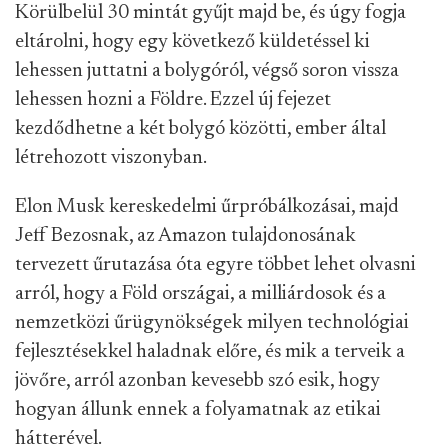
Körülbelül 30 mintát gyűjt majd be, és úgy fogja
eltárolni, hogy egy következő küldetéssel ki
lehessen juttatni a bolygóról, végső soron vissza
lehessen hozni a Földre. Ezzel új fejezet
kezdődhetne a két bolygó közötti, ember által
létrehozott viszonyban.
Elon Musk kereskedelmi űrpróbálkozásai, majd
Jeff Bezosnak, az Amazon tulajdonosának
tervezett űrutazása óta egyre többet lehet olvasni
arról, hogy a Föld országai, a milliárdosok és a
nemzetközi űrügynökségek milyen technológiai
fejlesztésekkel haladnak előre, és mik a terveik a
jövőre, arról azonban kevesebb szó esik, hogy
hogyan állunk ennek a folyamatnak az etikai
hátterével.