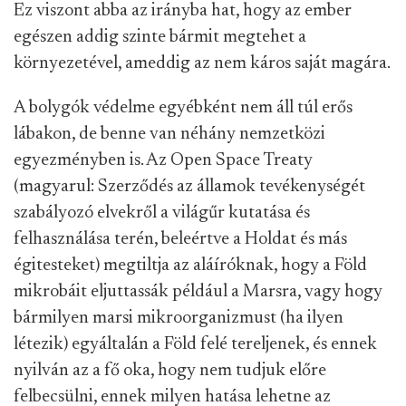
Ez viszont abba az irányba hat, hogy az ember
egészen addig szinte bármit megtehet a
környezetével, ameddig az nem káros saját magára.
A bolygók védelme egyébként nem áll túl erős
lábakon, de benne van néhány nemzetközi
egyezményben is. Az Open Space Treaty
(magyarul: Szerződés az államok tevékenységét
szabályozó elvekről a világűr kutatása és
felhasználása terén, beleértve a Holdat és más
égitesteket) megtiltja az aláíróknak, hogy a Föld
mikrobáit eljuttassák például a Marsra, vagy hogy
bármilyen marsi mikroorganizmust (ha ilyen
létezik) egyáltalán a Föld felé tereljenek, és ennek
nyilván az a fő oka, hogy nem tudjuk előre
felbecsülni, ennek milyen hatása lehetne az