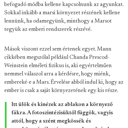
befogadó módba kellene kapcsolnunk az agyunkat.
Sokkal inkább a marsi környezet részének kellene
lennünk, ha odamegyünk, minthogy a Marsot
tegyük az emberi rendszerek részévé.
Mások viszont ezzel sem értenek egyet. Mann
cikkében megszólal például Chanda Prescod-
Weinstein elméleti fizikus is, aki egyértelműen
nemmel válaszol arra a kérdésre, hogy miénk,
embereké-e a Mars. Érvelése abból indul ki, hogy az
ember is csak a saját környezetének egy kis része.
Itt ülök és kinézek az ablakon a környező
fákra. A fotoszintézisüktől függök, vagyis
attól, hogy a szént megkössék és