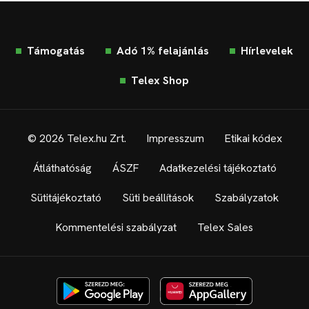
Támogatás
Adó 1% felajánlás
Hírlevelek
Telex Shop
© 2026 Telex.hu Zrt.
Impresszum
Etikai kódex
Átláthatóság
ÁSZF
Adatkezelési tájékoztató
Sütitájékoztató
Süti beállítások
Szabályzatok
Kommentelési szabályzat
Telex Sales