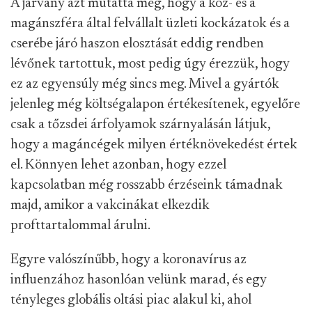
A járvány azt mutatta meg, hogy a köz- és a
magánszféra által felvállalt üzleti kockázatok és a
cserébe járó haszon elosztását eddig rendben
lévőnek tartottuk, most pedig úgy érezzük, hogy
ez az egyensúly még sincs meg. Mivel a gyártók
jelenleg még költségalapon értékesítenek, egyelőre
csak a tőzsdei árfolyamok szárnyalásán látjuk,
hogy a magáncégek milyen értéknövekedést értek
el. Könnyen lehet azonban, hogy ezzel
kapcsolatban még rosszabb érzéseink támadnak
majd, amikor a vakcinákat elkezdik
profttartalommal árulni.
Egyre valószínűbb, hogy a koronavírus az
influenzához hasonlóan velünk marad, és egy
tényleges globális oltási piac alakul ki, ahol