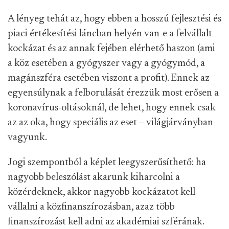
A lényeg tehát az, hogy ebben a hosszú fejlesztési és
piaci értékesítési láncban helyén van-e a felvállalt
kockázat és az annak fejében elérhető haszon (ami
a köz esetében a gyógyszer vagy a gyógymód, a
magánszféra esetében viszont a profit). Ennek az
egyensúlynak a felborulását érezzük most erősen a
koronavírus-oltásoknál, de lehet, hogy ennek csak
az az oka, hogy speciális az eset – világjárványban
vagyunk.
Jogi szempontból a képlet leegyszerűsíthető: ha
nagyobb beleszólást akarunk kiharcolni a
közérdeknek, akkor nagyobb kockázatot kell
vállalni a közfinanszírozásban, azaz több
finanszírozást kell adni az akadémiai szférának.