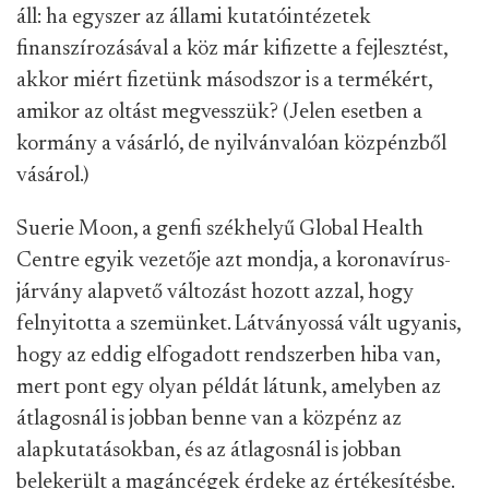
áll: ha egyszer az állami kutatóintézetek
finanszírozásával a köz már kifizette a fejlesztést,
akkor miért fizetünk másodszor is a termékért,
amikor az oltást megvesszük? (Jelen esetben a
kormány a vásárló, de nyilvánvalóan közpénzből
vásárol.)
Suerie Moon, a genfi székhelyű Global Health
Centre egyik vezetője azt mondja, a koronavírus-
járvány alapvető változást hozott azzal, hogy
felnyitotta a szemünket. Látványossá vált ugyanis,
hogy az eddig elfogadott rendszerben hiba van,
mert pont egy olyan példát látunk, amelyben az
átlagosnál is jobban benne van a közpénz az
alapkutatásokban, és az átlagosnál is jobban
belekerült a magáncégek érdeke az értékesítésbe.