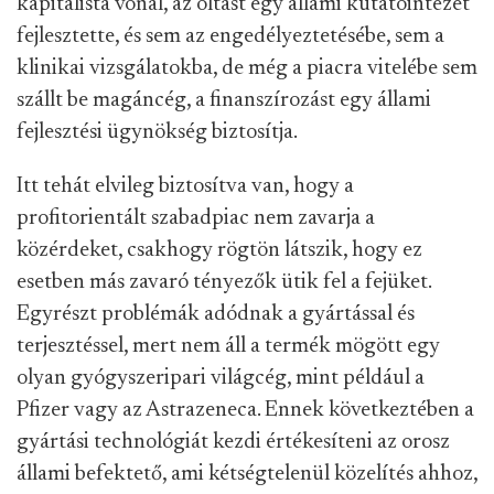
kapitalista vonal, az oltást egy állami kutatóintézet
fejlesztette, és sem az engedélyeztetésébe, sem a
klinikai vizsgálatokba, de még a piacra vitelébe sem
szállt be magáncég, a finanszírozást egy állami
fejlesztési ügynökség biztosítja.
Itt tehát elvileg biztosítva van, hogy a
profitorientált szabadpiac nem zavarja a
közérdeket, csakhogy rögtön látszik, hogy ez
esetben más zavaró tényezők ütik fel a fejüket.
Egyrészt problémák adódnak a gyártással és
terjesztéssel, mert nem áll a termék mögött egy
olyan gyógyszeripari világcég, mint például a
Pfizer vagy az Astrazeneca. Ennek következtében a
gyártási technológiát kezdi értékesíteni az orosz
állami befektető, ami kétségtelenül közelítés ahhoz,