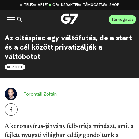
TELEX
AFTER
G7
KARAKTER
TÁMOGATÁS
SHOP
Támogatás
Az oltáspiac egy váltófutás, de a start
és a cél között privatizálják a
váltóbotot
KÖZÉLET
Torontáli Zoltán
A koronavírus-járvány felborítja mindazt, amit a
fejlett nyugati világban eddig gondoltunk a