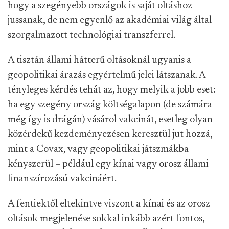
hogy a szegényebb országok is saját oltáshoz
jussanak, de nem egyenlő az akadémiai világ által
szorgalmazott technológiai transzferrel.
A tisztán állami hátterű oltásoknál ugyanis a
geopolitikai árazás egyértelmű jelei látszanak. A
tényleges kérdés tehát az, hogy melyik a jobb eset:
ha egy szegény ország költségalapon (de számára
még így is drágán) vásárol vakcinát, esetleg olyan
közérdekű kezdeményezésen keresztül jut hozzá,
mint a Covax, vagy geopolitikai játszmákba
kényszerül – például egy kínai vagy orosz állami
finanszírozású vakcináért.
A fentiektől eltekintve viszont a kínai és az orosz
oltások megjelenése sokkal inkább azért fontos,