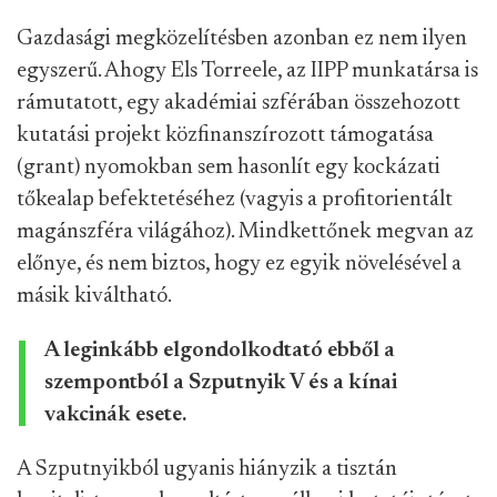
Gazdasági megközelítésben azonban ez nem ilyen
egyszerű. Ahogy Els Torreele, az IIPP munkatársa is
rámutatott, egy akadémiai szférában összehozott
kutatási projekt közfinanszírozott támogatása
(grant) nyomokban sem hasonlít egy kockázati
tőkealap befektetéséhez (vagyis a profitorientált
magánszféra világához). Mindkettőnek megvan az
előnye, és nem biztos, hogy ez egyik növelésével a
másik kiváltható.
A leginkább elgondolkodtató ebből a
szempontból a Szputnyik V és a kínai
vakcinák esete.
A Szputnyikból ugyanis hiányzik a tisztán