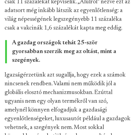
csak 11 százalékát képviselik. „Alulról” nézve ezt az
adatsort még inkább látszik az egyenlőtlenség: a
világ népességének legszegényebb 11 százaléka
csak a vakcinák 1,6 százalékát kapta meg eddig.
A gazdag országok tehát 25-ször
gyorsabban szerzik meg az oltást, mint a
szegények.
Igazságérzetünk azt sugallja, hogy ezek a számok
nincsenek rendben. Valami nem működik jól a
globális elosztó mechanizmusokban. Ezúttal
ugyanis nem egy olyan termékről van szó,
amelynél könnyen elfogadjuk a gazdasági
egyenlőtlenségeket, luxusautót például a gazdagok
vehetnek, a szegények nem. Most sokkal