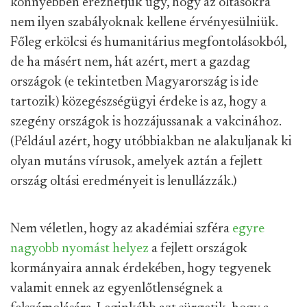
könnyebben érezhetjük úgy, hogy az oltásokra
nem ilyen szabályoknak kellene érvényesülniük.
Főleg erkölcsi és humanitárius megfontolásokból,
de ha másért nem, hát azért, mert a gazdag
országok (e tekintetben Magyarország is ide
tartozik) közegészségügyi érdeke is az, hogy a
szegény országok is hozzájussanak a vakcinához.
(Például azért, hogy utóbbiakban ne alakuljanak ki
olyan mutáns vírusok, amelyek aztán a fejlett
ország oltási eredményeit is lenullázzák.)
Nem véletlen, hogy az akadémiai szféra
egyre
nagyobb nyomást helyez
a fejlett országok
kormányaira annak érdekében, hogy tegyenek
valamit ennek az egyenlőtlenségnek a