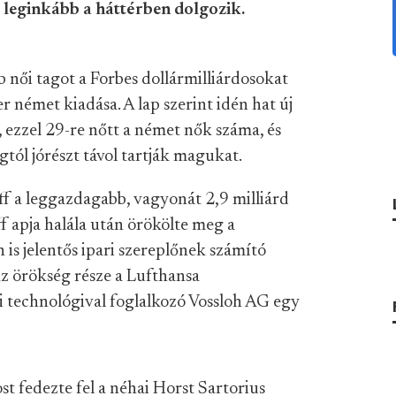
 leginkább a háttérben dolgozik.
női tagot a Forbes dollármilliárdosokat
r német kiadása. A lap szerint idén hat új
k, ezzel 29-re nőtt a német nők száma, és
tól jórészt távol tartják magukat.
ff a leggazdagabb, vagyonát 2,9 milliárd
ff apja halála után örökölte meg a
s jelentős ipari szereplőnek számító
z örökség része a Lufthansa
ti technológival foglalkozó Vossloh AG egy
st fedezte fel a néhai Horst Sartorius