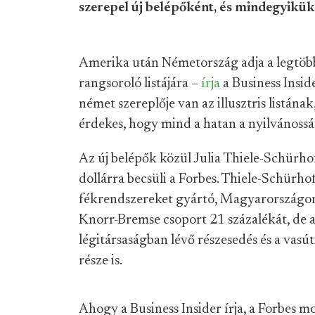
szerepel új belépőként, és mindegyikük
Amerika után Németország adja a legtöbb 
rangsoroló listájára –
írja
a Business Inside
német szereplője van az illusztris listána
érdekes, hogy mind a hatan a nyilvánosság
Az új belépők közül Julia Thiele-Schürho
dollárra becsüli a Forbes. Thiele-Schürho
fékrendszereket gyártó, Magyarországon i
Knorr-Bremse csoport 21 százalékát, de a
légitársaságban lévő részesedés és a vasú
része is.
Ahogy a Business Insider írja, a Forbes mo