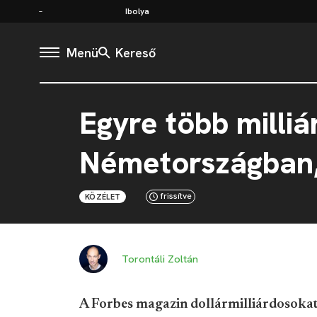
Ibolya
Menü
Kereső
Egyre több milli
Németországban,
frissítve
KÖZÉLET
Torontáli Zoltán
A Forbes magazin dollármilliárdosokat