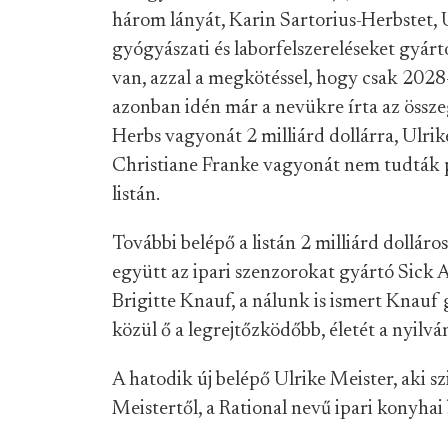
három lányát, Karin Sartorius-Herbstet, U
gyógyászati és laborfelszereléseket gyár
van, azzal a megkötéssel, hogy csak 2028-
azonban idén már a nevükre írta az összeg
Herbs vagyonát 2 milliárd dollárra, Ulrik
Christiane Franke vagyonát nem tudták p
listán.
További belépő a listán 2 milliárd dolláro
együtt az ipari szenzorokat gyártó Sick A
Brigitte Knauf, a nálunk is ismert Knauf 
közül ő a legrejtőzködőbb, életét a nyilván
A hatodik új belépő Ulrike Meister, aki s
Meistertől, a Rational nevű ipari konyha