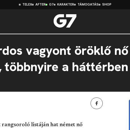
TELEX
AFTER
G7
KARAKTER
TÁMOGATÁS
SHOP
árdos vagyont öröklő nő
 többnyire a háttérbe
 rangsoroló listáján hat német nő