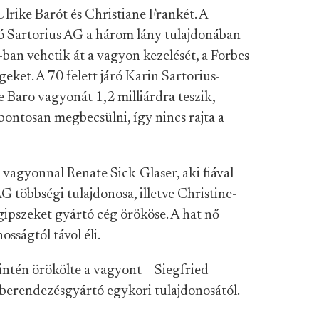
lrike Barót és Christiane Frankét. A
tó Sartorius AG a három lány tulajdonában
ban vehetik át a vagyon kezelését, a Forbes
eket. A 70 felett járó Karin Sartorius-
e Baro vagyonát 1,2 milliárdra teszik,
ontosan megbecsülni, így nincs rajta a
s vagyonnal Renate Sick-Glaser, aki fiával
G többségi tulajdonosa, illetve Christine-
gipszeket gyártó cég örököse. A hat nő
osságtól távol éli.
zintén örökölte a vagyont – Siegfried
i berendezésgyártó egykori tulajdonosától.