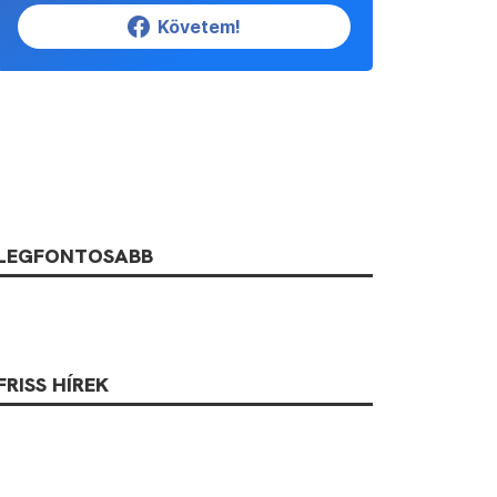
Követem!
LEGFONTOSABB
FRISS HÍREK