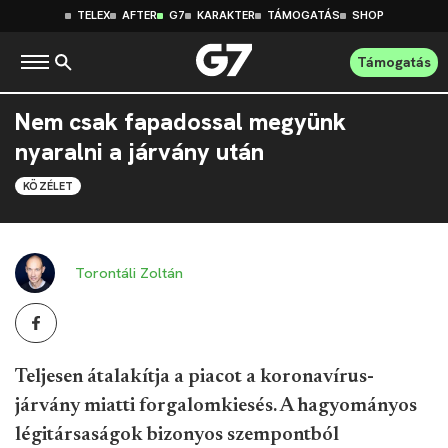
TELEX
AFTER
G7
KARAKTER
TÁMOGATÁS
SHOP
Támogatás
Nem csak fapadossal megyünk
nyaralni a járvány után
KÖZÉLET
Torontáli Zoltán
Teljesen átalakítja a piacot a koronavírus-
járvány miatti forgalomkiesés. A hagyományos
légitársaságok bizonyos szempontból