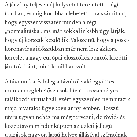
A járvány teljesen új helyzetet teremtett a légi
iparban, és míg korábban lehetett arra számítani,
hogy egyszer visszatér minden a régi
„normalitásba”, ma már sokkal inkább úgy látják,
hogy új korszak kezdődik. Valószínű, hogy a poszt-
koronavírus időszakban már nem lesz akkora
kereslet a nagy európai elosztóközpontok közötti
járatok iránt, mint korábban volt.
A távmunka és főleg a távolról való együttes
munka meglehetősen sok hivatalos személyes
találkozót virtualizál, ezért egyszerűen nem utazik
majd hivatalos ügyekben annyi ember. Hosszú
távra ugyan nehéz ma még tervezni, de rövid- és
középtávon mindenképpen az üzleti jellegű
utazások nagyon lassú helyre állásával számolnak