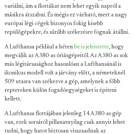
variálni, ám a flottákat nem lehet egyik napról a
másikra átszabni. És mégis ez várható, mert a nagy
európai légi cégek bizonyos fokig kisebb
repülőgépekre, és sűrűbb székezésre fognak átállni.
A Lufthansa például a héten
be is jelentette
, hogy
megválik az A380-as óriásgépeitől. Az A380-as sok
más légitársasághoz hasonlóan a Lufthansánál is
ikonikus modell volt a járvány előtt, a németeknél
509 utasra van székezve a gép, amelynek a főbb
reptereken külön fogadóegységeket is építeni
kellett.
A Lufthansa flottájában jelenleg 14 A380-as gép
van, ezek sorsáról pillanatnyilag csak annyit lehet
tudni, hogy hatot biztosan visszaadnak az