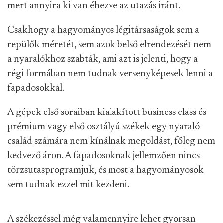
mert annyira ki van éhezve az utazás iránt.
Csakhogy a hagyományos légitársaságok sem a
repülők méretét, sem azok belső elrendezését nem
a nyaralókhoz szabták, ami azt is jelenti, hogy a
régi formában nem tudnak versenyképesek lenni a
fapadosokkal.
A gépek első soraiban kialakított business class és
prémium vagy első osztályú székek egy nyaraló
család számára nem kínálnak megoldást, főleg nem
kedvező áron. A fapadosoknak jellemzően nincs
törzsutasprogramjuk, és most a hagyományosok
sem tudnak ezzel mit kezdeni.
A székezéssel még valamennyire lehet gyorsan