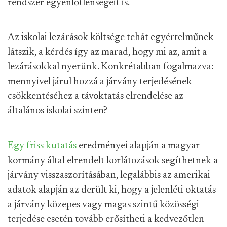
rendszer egyenlőtlenségeit is.
Az iskolai lezárások költsége tehát egyértelműnek
látszik, a kérdés így az marad, hogy mi az, amit a
lezárásokkal nyerünk. Konkrétabban fogalmazva:
mennyivel járul hozzá a járvány terjedésének
csökkentéséhez a távoktatás elrendelése az
általános iskolai szinten?
Egy friss kutatás
eredményei alapján a magyar
kormány által elrendelt korlátozások segíthetnek a
járvány visszaszorításában, legalábbis az amerikai
adatok alapján az derült ki, hogy a jelenléti oktatás
a járvány közepes vagy magas szintű közösségi
terjedése esetén tovább erősítheti a kedvezőtlen