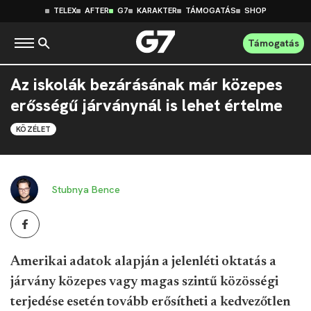
TELEX
AFTER
G7
KARAKTER
TÁMOGATÁS
SHOP
Támogatás
Az iskolák bezárásának már közepes
erősségű járványnál is lehet értelme
KÖZÉLET
Stubnya Bence
Amerikai adatok alapján a jelenléti oktatás a
járvány közepes vagy magas szintű közösségi
terjedése esetén tovább erősítheti a kedvezőtlen