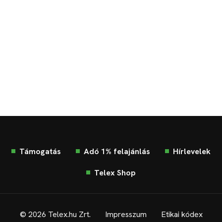
Támogatás
Adó 1% felajánlás
Hírlevelek
Telex Shop
© 2026 Telex.hu Zrt.
Impresszum
Etikai kódex