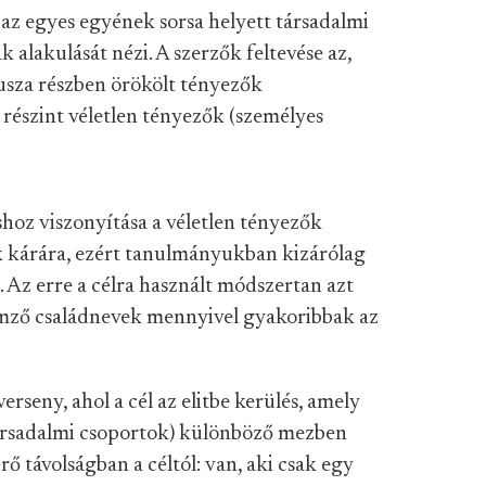
 az egyes egyének sorsa helyett társadalmi
 alakulását nézi. A szerzők feltevése az,
usza részben örökölt tényezők
), részint véletlen tényezők (személyes
hoz viszonyítása a véletlen tényezők
ők kárára, ezért tanulmányukban kizárólag
 Az erre a célra használt módszertan azt
lemző családnevek mennyivel gyakoribbak az
rseny, ahol a cél az elitbe kerülés, amely
társadalmi csoportok) különböző mezben
rő távolságban a céltól: van, aki csak egy