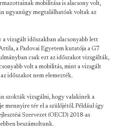
mazottainak mobilitása is alacsony volt,
án ugyanúgy megtalálhatóak voltak az
a vizsgált időszakban alacsonyabb lett
 Attila, a Padovai Egyetem kutatója a G7
ulmányban csak ezt az időszakot vizsgálták,
csonyabb volt a mobilitás, mint a vizsgált
 az időszakot nem elemezték.
ján szokták vizsgálni, hogy valakinek a
e mennyire tér el a szülőjétől. Például így
ejlesztési Szervezet (OECD) 2018-as
esebben beszámoltunk.