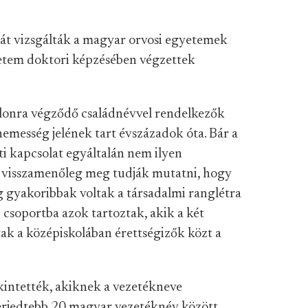
sát vizsgálták a magyar orvosi egyetemek
etem doktori képzésében végzettek
ilonra végződő családnévvel rendelkezők
emesség jelének tart évszázadok óta. Bár a
i kapcsolat egyáltalán nem ilyen
ig visszamenőleg meg tudják mutatni, hogy
 gyakoribbak voltak a társadalmi ranglétra
csoportba azok tartoztak, akik a két
tak a középiskolában érettségizők közt a
kintették, akiknek a vezetékneve
terjedtebb 20 magyar vezetéknév között