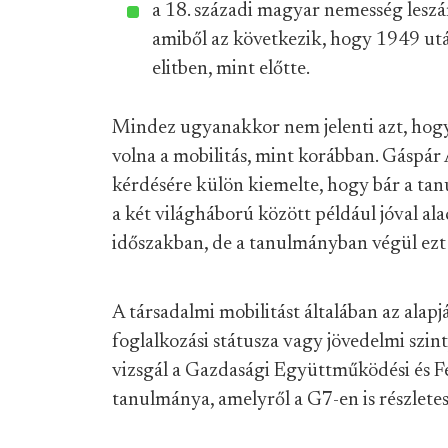
a 18. századi magyar nemesség leszár
amiből az következik, hogy 1949 ut
elitben, mint előtte.
Mindez ugyanakkor nem jelenti azt, hogy 
volna a mobilitás, mint korábban. Gáspár
kérdésére külön kiemelte, hogy bár a tan
a két világháború között például jóval ala
időszakban, de a tanulmányban végül ezt
A társadalmi mobilitást általában az alap
foglalkozási státusza vagy jövedelmi szintj
vizsgál a Gazdasági Együttműködési és F
tanulmánya, amelyről a G7-en is részlet