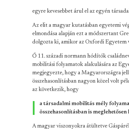
egyre kevesebbet árul el az egyén társada
Az elit a magyar kutatásban egyetemi vég
elmondása alapján ezt a módszertant Gre
dolgozta ki, amikor az Oxfordi Egyetem 
Ő 11. századi normann hódítók családneve
mobilitási folyamatok alakulására az Egye
megjegyezte, hogy a Magyarországra jel
összehasonlításban nagyon közel volt pél
az következik, hogy
a társadalmi mobilitás mély folyama
összehasonlításban is meglehetősen 
A magyar viszonyokra átültetve Gáspárék