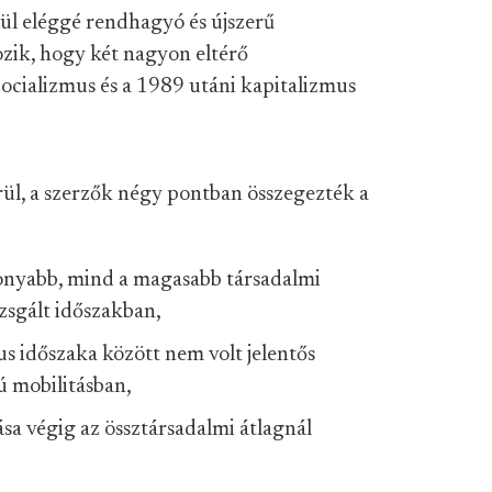
ül eléggé rendhagyó és újszerű
zik, hogy két nagyon eltérő
zocializmus és a 1989 utáni kapitalizmus
rül, a szerzők négy pontban összegezték a
sonyabb, mind a magasabb társadalmi
izsgált időszakban,
us időszaka között nem volt jelentős
ú mobilitásban,
sa végig az össztársadalmi átlagnál