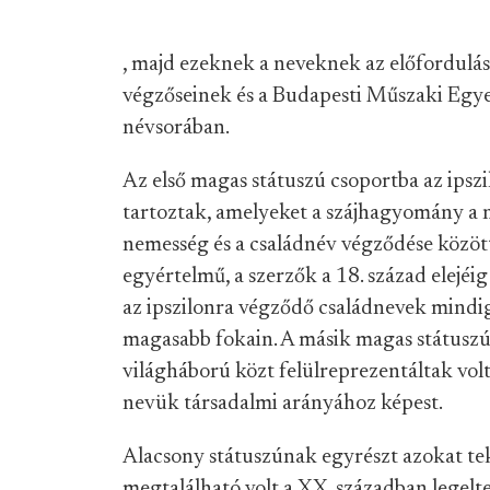
, majd ezeknek a neveknek az előfordulá
végzőseinek és a Budapesti Műszaki Egy
névsorában.
Az első magas státuszú csoportba az ipsz
tartoztak, amelyeket a szájhagyomány a n
nemesség és a családnév végződése között
egyértelmű, a szerzők a 18. század elejé
az ipszilonra végződő családnevek mindig
magasabb fokain. A másik magas státuszú 
világháború közt felülreprezentáltak vol
nevük társadalmi arányához képest.
Alacsony státuszúnak egyrészt azokat te
megtalálható volt a XX. században legel