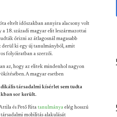
a eltelt időszakban annyira alacsony volt
y a 18. századi magyar elit leszármazottai
tudták őrizni az átlagosnál magasabb
z derül ki egy új tanulmányból, amit
 folyóiratban a szerzői.
an az, hogy az elitek mindenhol nagyon
örökítésében. A magyar esetben
dikális társadalmi kísérlet sem tudta
akban sor került.
ttila és Pető Rita
tanulmánya
elég hosszú
 társadalmi mobilitás alakulását