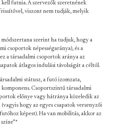
 kell futnia. A szervezők szeretnének
rissítővel, viszont nem tudják, melyik
ők módszertana szerint ha tudjuk, hogy a
lmi csoportok népességaránya), és a
(ez a társadalmi csoportok aránya az
sapatok átlagos indulási távolságát a céltól.
társadalmi státusz, a futó izomzata,
en komponens. Csoportszintű társadalmi
oportok előnye vagy hátránya közeledik az
 (vagyis hogy az egyes csapatok versenyzői
futóhoz képest). Ha van mobilitás, akkor az
 színe”
*