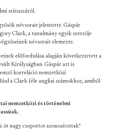
lmi státuszáról.
zősök névsorait jelentette. Gáspár
gory Clark, a tanulmány egyik szerzője
végzőseinek névsorait elemezte.
inek előfordulása alapján következtetett a
sült Királyságban. Gáspár azt is
lemző korreláció nemzetközi
dául a Clark-féle angliai számokhoz, amiből
tai nemzetközi és történelmi
lassúak.
 öt nagy csoportot azonosítottak
*