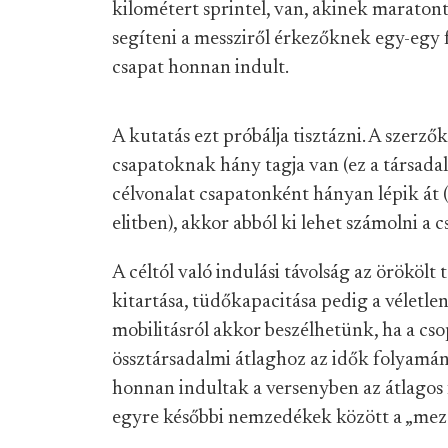
kilométert sprintel, van, akinek maratont
segíteni a messziről érkezőknek egy-egy f
csapat honnan indult.
A kutatás ezt próbálja tisztázni. A szerz
csapatoknak hány tagja van (ez a társada
célvonalat csapatonként hányan lépik át 
elitben), akkor abból ki lehet számolni a c
A céltól való indulási távolság az örökölt 
kitartása, tüdőkapacitása pedig a véletl
mobilitásról akkor beszélhetünk, ha a cs
össztársadalmi átlaghoz az idők folyamán
honnan indultak a versenyben az átlagos 
egyre későbbi nemzedékek között a „mez