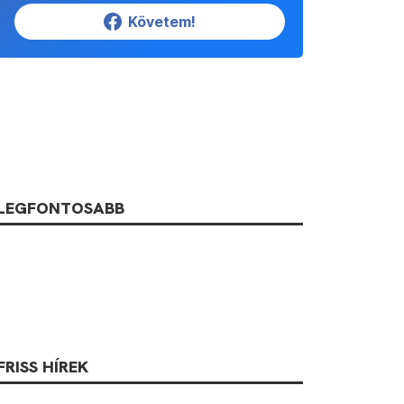
Követem!
LEGFONTOSABB
FRISS HÍREK