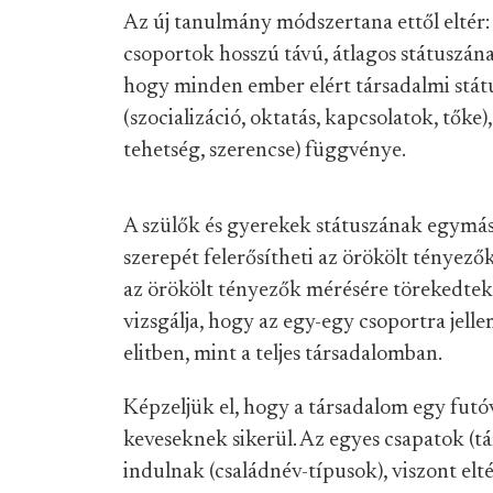
Az új tanulmány módszertana ettől eltér:
csoportok hosszú távú, átlagos státuszának
hogy minden ember elért társadalmi stát
(szocializáció, oktatás, kapcsolatok, tőke
tehetség, szerencse) függvénye.
A szülők és gyerekek státuszának egymás
szerepét felerősítheti az örökölt tényez
az örökölt tényezők mérésére törekedtek.
vizsgálja, hogy az egy-egy csoportra jel
elitben, mint a teljes társadalomban.
Képzeljük el, hogy a társadalom egy futóve
keveseknek sikerül. Az egyes csapatok (
indulnak (családnév-típusok), viszont elté