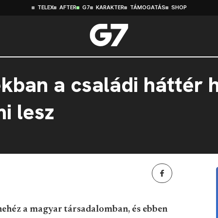
TELEX
AFTER
G7
KARAKTER
TÁMOGATÁS
SHOP
kban a családi háttér 
i lesz
 nehéz a magyar társadalomban, és ebben