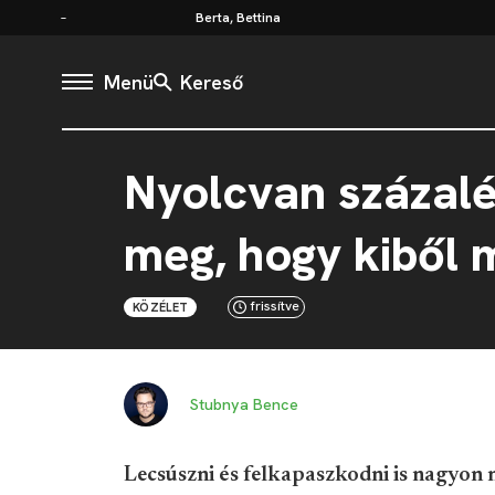
Berta, Bettina
Menü
Kereső
Nyolcvan százalé
meg, hogy kiből m
frissítve
KÖZÉLET
Stubnya Bence
Lecsúszni és felkapaszkodni is nagyon