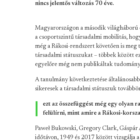
nincs jelentős változás 70 éve.
Magyarországon a második világháború ót
a csoportszintű társadalmi mobilitás, hog
még a Rákosi-rendszert követően is meg 
társadalmi státuszukat – többek között e
egyelőre még nem publikáltak tudományos
A tanulmány következtetése általánosabb
sikeresek a társadalmi státuszuk tovább
ezt az összefüggést még egy olyan ra
felülírni, mint amire a Rákosi-korsz
Paweł Bukowski, Gregory Clark, Gáspár A
időtávon, 1949 és 2017 között vizsgálja a