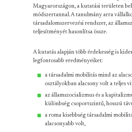
Magyarországon, a kutatási területen bel
módszertannal. A tanulmány arra vállalko
társadalomszervezési rendszer, az állams
teljesítményét hasonlítsa össze.
A kutatás alapján több érdekesség is kide
legfontosabb eredményeiket:
a társadalmi mobilitás mind az alac
osztályokban alacsony volt a teljes v
az államszocializmus és a kapitalizm
különbség csoportszintű, hosszú táv
a roma kisebbség társadalmi mobilitá
alacsonyabb volt,