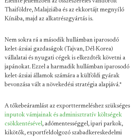
Eleinte jellemzően az összeszerelés vándorolt
Thaiföldre, Malajziába és az ekkortájt megnyíló
Kínába, majd az alkatrészgyártás is.
Nem sokra rá a második hullámban iparosodó
kelet-ázsiai gazdaságok (Tajvan, Dél-Korea)
vállalatai és nyugati cégek is elkezdték követni a
japánokat. Ezzel a harmadik hullámban iparosodó
kelet-ázsiai államok számára a külföldi gyárak
bevonzása vált a növekedési stratégia alapjává.
*
A tőkebeáramlást az exporttermeléshez szükséges
inputok vámjainak és adminisztratív költségek
csökkentésével
, adómentességgel, ipari parkok,
kikötők, exportfeldolgozó szabadkereskedelmi