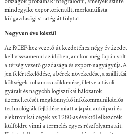
országok próbálnak integrálódni, amelyek szinte
mindegyike exportorientált, merkantilista
külgazdasági stratégiát folytat.
Negyven éve készül
Az RCEP-hez vezető út kezdetéhez négy évtizedet
kell visszamenni az időben, amikor még Japán volt
a térség vezető gazdasága és export-nagyágyúja. A
jen felértékelődése, a bérek növekedése, a szállítási
költségek rohamos csökkenése, illetve a távoli
gyárak és nagyobb logisztikai hálózatok
üzemeltetését megkönnyítő infokommunikációs
technológiák fejlődése miatt a japán autóipari és
elektronikai cégek az 1980-as évektől elkezdték
külföldre vinni a termelés egyes részfolyamatait.