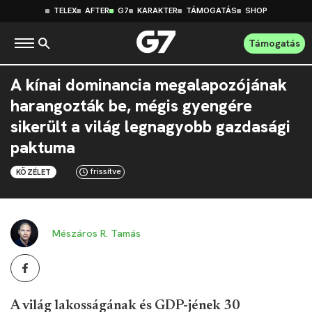
TELEX
AFTER
G7
KARAKTER
TÁMOGATÁS
SHOP
Támogatás
A kínai dominancia megalapozójának
harangozták be, mégis gyengére
sikerült a világ legnagyobb gazdasági
paktuma
frissítve
KÖZÉLET
Mészáros R. Tamás
A világ lakosságának és GDP-jének 30