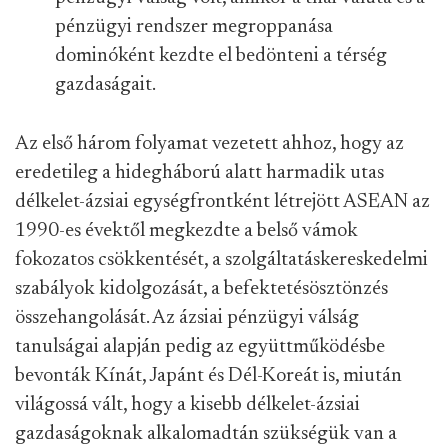
pénzügyi rendszer megroppanása
dominóként kezdte el bedönteni a térség
gazdaságait.
Az első három folyamat vezetett ahhoz, hogy az
eredetileg a hidegháború alatt harmadik utas
délkelet-ázsiai egységfrontként létrejött ASEAN az
1990-es évektől megkezdte a belső vámok
fokozatos csökkentését, a szolgáltatáskereskedelmi
szabályok kidolgozását, a befektetésösztönzés
összehangolását. Az ázsiai pénzügyi válság
tanulságai alapján pedig az együttműködésbe
bevonták Kínát, Japánt és Dél-Koreát is, miután
világossá vált, hogy a kisebb délkelet-ázsiai
gazdaságoknak alkalomadtán szükségük van a