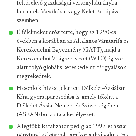
feltörekvő gazdaságai versenyhátrányba
kerülnek Mexikóval vagy Kelet-Európával
szemben.
E félelmeket erősítette, hogy az 1990-es
években a korábban az Általános Vámtarifa és
Kereskedelmi Egyezmény (GATT), majd a
Kereskedelmi Világszervezet (WTO) égisze
alatt folyó globális kereskedelmi tárgyalások
megrekedtek.
Hasonló kihívást jelentett Délkelet-Ázsiában
Kína gyors iparosodása is, amely főként a
Délkelet-Ázsiai Nemzetek Szövetségében
(ASEAN) borzolta a kedélyeket.
A legfőbb katalizátor pedig az 1997-es ázsiai
pénzügyi válság volt, amikor a thai valuta és a