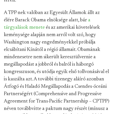
terén.
A TPP-nek valóban az Egyesült Államok állt az
élére Barack Obama elnöksége alatt, bár
a
tárgyalások menete
és az amerikai követelések
keménysége alapján nem arról volt szó, hogy
Washington nagy engedményekkel próbálja
elcsábítani Kínától a régió államait. Obamának
mindenesetre nem sikerült keresztülvernie a
megállapodást a jobbról és balról is háborgó
kongresszuson, és utódja egyik első tollvonásával el
is kaszálta azt. A további tizenegy aláíró azonban
Átfogó és Haladó Megállapodás a Csendes-óceáni
Partnerségért (Comprehensive and Progressive
Agreement for Trans-Pacific Partnership – CPTPP)
néven továbbvitte a paktum nagy részét (mínusz a