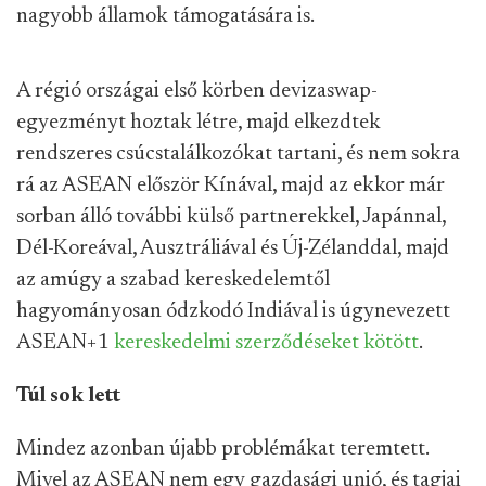
nagyobb államok támogatására is.
A régió országai első körben devizaswap-
egyezményt hoztak létre, majd elkezdtek
rendszeres csúcstalálkozókat tartani, és nem sokra
rá az ASEAN először Kínával, majd az ekkor már
sorban álló további külső partnerekkel, Japánnal,
Dél-Koreával, Ausztráliával és Új-Zélanddal, majd
az amúgy a szabad kereskedelemtől
hagyományosan ódzkodó Indiával is úgynevezett
ASEAN+1
kereskedelmi szerződéseket kötött
.
Túl sok lett
Mindez azonban újabb problémákat teremtett.
Mivel az ASEAN nem egy gazdasági unió, és tagjai