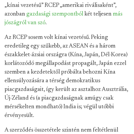
„kínai vezetésű” RCEP „amerikai riválisaként”,
azonban
gazdasági szempontból
két teljesen
más
jószágról van szó
.
Az RCEP sosem volt kínai vezetésű. Peking
eredetileg egy szűkebb, az ASEAN és a három
északkelet-ázsiai országra (Kína, Japán, Dél-Korea)
korlátozódó megállapodást propagált, Japán ezzel
szemben a kezdetektől próbálta behozni Kína
ellensúlyozására a térség demokratikus
piacgazdaságait, így került az asztalhoz Ausztrália,
Új-Zéland és (a piacgazdaságnak amúgy csak
mérsékelten mondható) India is; végül utóbbi
érvényesült.
A szerződés összetétele szintén nem feltétlenül