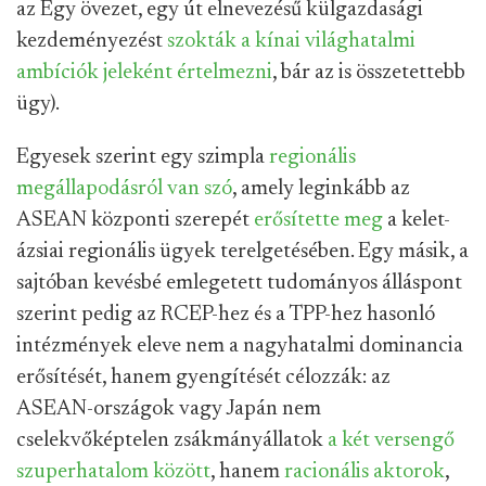
az Egy övezet, egy út elnevezésű külgazdasági
kezdeményezést
szokták a kínai világhatalmi
ambíciók jeleként értelmezni
, bár az is összetettebb
ügy).
Egyesek szerint egy szimpla
regionális
megállapodásról van szó
, amely leginkább az
ASEAN központi szerepét
erősítette meg
a kelet-
ázsiai regionális ügyek terelgetésében. Egy másik, a
sajtóban kevésbé emlegetett tudományos álláspont
szerint pedig az RCEP-hez és a TPP-hez hasonló
intézmények eleve nem a nagyhatalmi dominancia
erősítését, hanem gyengítését célozzák: az
ASEAN-országok vagy Japán nem
cselekvőképtelen zsákmányállatok
a két versengő
szuperhatalom között
, hanem
racionális aktorok
,