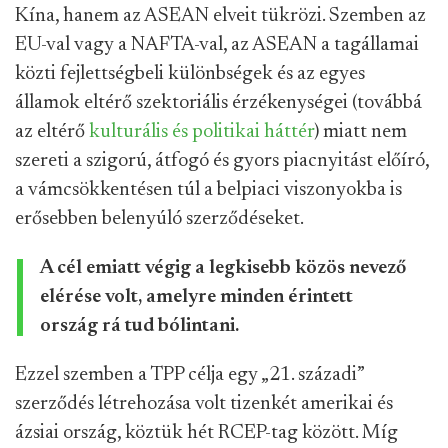
Kína, hanem az ASEAN elveit tükrözi. Szemben az
EU-val vagy a NAFTA-val, az ASEAN a tagállamai
közti fejlettségbeli különbségek és az egyes
államok eltérő szektoriális érzékenységei (továbbá
az eltérő
kulturális és politikai háttér
) miatt nem
szereti a szigorú, átfogó és gyors piacnyitást előíró,
a vámcsökkentésen túl a belpiaci viszonyokba is
erősebben belenyúló szerződéseket.
A cél emiatt végig a legkisebb közös nevező
elérése volt, amelyre minden érintett
ország rá tud bólintani.
Ezzel szemben a TPP célja egy „21. századi”
szerződés létrehozása volt tizenkét amerikai és
ázsiai ország, köztük hét RCEP-tag között. Míg