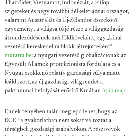
Thaiföldet, Vietnamot, Indonéziát, a Fülöp-
szigeteket és négy további délkelet-ázsiai országot,
valamint Ausztráliát és Új-Zélandot összekötő
egyezményt a világsajtó jó része a világgazdaság
átrendeződésének mérföldköveként, egy „kínai
vezetésű kereskedelmi blokk létrejötteként”
mutatta be
: a nyugati vezetésű globalizációnak az
Egyesült Államok protekcionista fordulata és a
Nyugat csökkenő relatív gazdasági súlya miatt
leáldozott, az új gazdasági világrendet a
paktummal befolyását erősítő Kínában
írják majd
.
Ennek fényében talán meglepő lehet, hogy az
RCEP a gyakorlatban nem sokat változtat a
térségbeli gazdasági szabályokon. A résztvevők