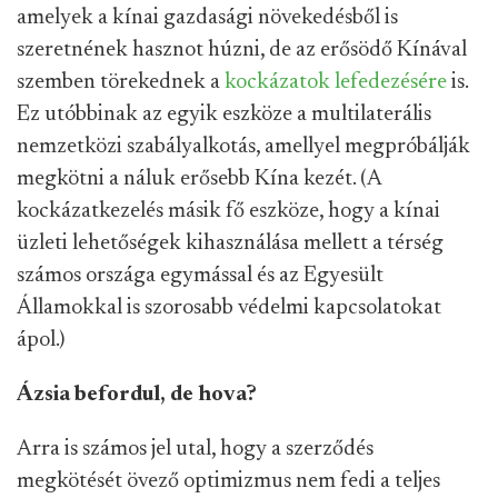
amelyek a kínai gazdasági növekedésből is
szeretnének hasznot húzni, de az erősödő Kínával
szemben törekednek a
kockázatok lefedezésére
is.
Ez utóbbinak az egyik eszköze a multilaterális
nemzetközi szabályalkotás, amellyel megpróbálják
megkötni a náluk erősebb Kína kezét. (A
kockázatkezelés másik fő eszköze, hogy a kínai
üzleti lehetőségek kihasználása mellett a térség
számos országa egymással és az Egyesült
Államokkal is szorosabb védelmi kapcsolatokat
ápol.)
Ázsia befordul, de hova?
Arra is számos jel utal, hogy a szerződés
megkötését övező optimizmus nem fedi a teljes