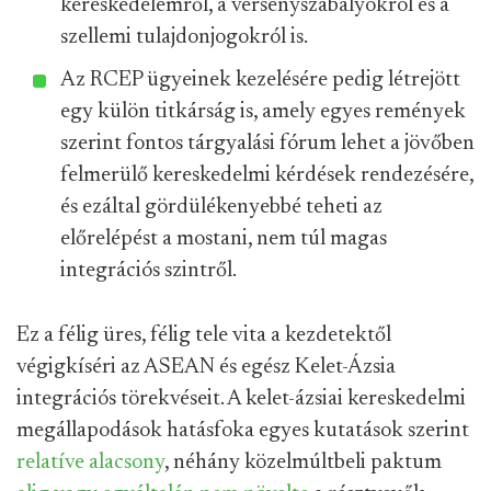
kereskedelemről, a versenyszabályokról és a
szellemi tulajdonjogokról is.
Az RCEP ügyeinek kezelésére pedig létrejött
egy külön titkárság is, amely egyes remények
szerint fontos tárgyalási fórum lehet a jövőben
felmerülő kereskedelmi kérdések rendezésére,
és ezáltal gördülékenyebbé teheti az
előrelépést a mostani, nem túl magas
integrációs szintről.
Ez a félig üres, félig tele vita a kezdetektől
végigkíséri az ASEAN és egész Kelet-Ázsia
integrációs törekvéseit. A kelet-ázsiai kereskedelmi
megállapodások hatásfoka egyes kutatások szerint
relatíve alacsony
, néhány közelmúltbeli paktum