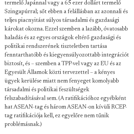
termelő Japánnal vagy a 65 ezer dollárt termelő
Szingapúrral; sőt ebben a felállásban az azonnali és
teljes piacnyitást súlyos társadalmi és gazdasági
károkat okozna. Ezzel szemben a lazább, óvatosabb
haladás és az egyes országok eltérő gazdasági és
politikai rendszerének tiszteletben tartása
fenntarthatóbb és kiegyensúlyozottabb integrációt
biztosít, és – szemben a TPP-vel vagy az EU és az
Egyesült Államok közti tervezettel – a kényes
ügyek kerülése miatt nem fenyeget komolyabb
társadalmi és politikai feszültségek
felszabadításával sem. (A ratifikációhoz egyébként
hat ASEAN-tag és három ASEAN-on kívüli RCEP-
tag ratifikációja kell, ez egyelőre nem tűnik
problémásnak.)