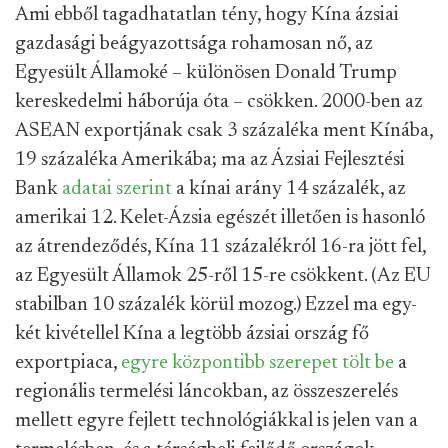
Ami ebből tagadhatatlan tény, hogy Kína ázsiai
gazdasági beágyazottsága rohamosan nő, az
Egyesült Államoké – különösen Donald Trump
kereskedelmi háborúja óta – csökken. 2000-ben az
ASEAN exportjának csak 3 százaléka ment Kínába,
19 százaléka Amerikába; ma az Ázsiai Fejlesztési
Bank
adatai szerint
a kínai arány 14 százalék, az
amerikai 12. Kelet-Ázsia egészét illetően is hasonló
az átrendeződés, Kína 11 százalékról 16-ra jött fel,
az Egyesült Államok 25-ről 15-re csökkent. (Az EU
stabilban 10 százalék körül mozog.) Ezzel ma egy-
két kivétellel Kína a legtöbb ázsiai ország fő
exportpiaca,
egyre központibb szerepet tölt be
a
regionális termelési láncokban, az összeszerelés
mellett egyre fejlett technológiákkal is jelen van a