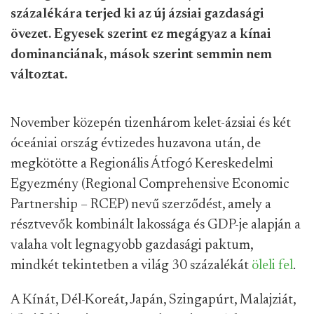
százalékára terjed ki az új ázsiai gazdasági
övezet. Egyesek szerint ez megágyaz a kínai
dominanciának, mások szerint semmin nem
változtat.
November közepén tizenhárom kelet-ázsiai és két
óceániai ország évtizedes huzavona után, de
megkötötte a Regionális Átfogó Kereskedelmi
Egyezmény (Regional Comprehensive Economic
Partnership – RCEP) nevű szerződést, amely a
résztvevők kombinált lakossága és GDP-je alapján a
valaha volt legnagyobb gazdasági paktum,
mindkét tekintetben a világ 30 százalékát
öleli fel
.
A Kínát, Dél-Koreát, Japán, Szingapúrt, Malajziát,