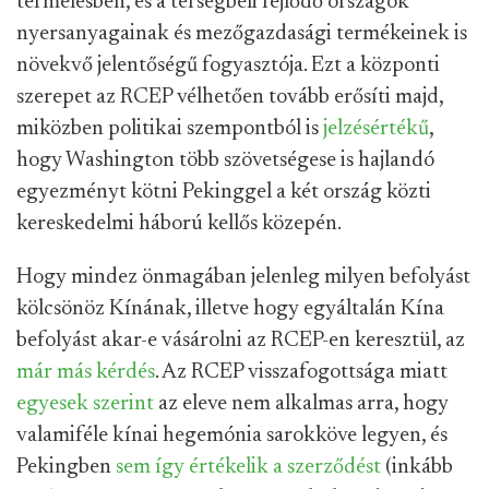
termelésben, és a térségbeli fejlődő országok
nyersanyagainak és mezőgazdasági termékeinek is
növekvő jelentőségű fogyasztója. Ezt a központi
szerepet az RCEP vélhetően tovább erősíti majd,
miközben politikai szempontból is
jelzésértékű
,
hogy Washington több szövetségese is hajlandó
egyezményt kötni Pekinggel a két ország közti
kereskedelmi háború kellős közepén.
Hogy mindez önmagában jelenleg milyen befolyást
kölcsönöz Kínának, illetve hogy egyáltalán Kína
befolyást akar-e vásárolni az RCEP-en keresztül, az
már más kérdés
. Az RCEP visszafogottsága miatt
egyesek szerint
az eleve nem alkalmas arra, hogy
valamiféle kínai hegemónia sarokköve legyen, és
Pekingben
sem így értékelik a szerződést
(inkább