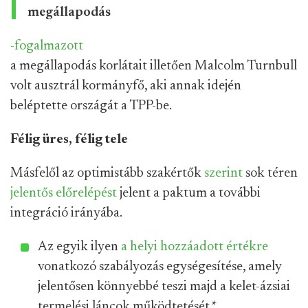
megállapodás
-fogalmazott
a megállapodás korlátait illetően Malcolm Turnbull
volt ausztrál kormányfő, aki annak idején
beléptette országát a TPP-be.
Félig üres, félig tele
Másfelől az optimistább szakértők
szerint
sok téren
jelentős előrelépést
jelent a paktum a további
integráció irányába.
Az egyik ilyen
a helyi hozzáadott értékre
vonatkozó szabályozás egységesítése, amely
jelentősen könnyebbé teszi majd a kelet-ázsiai
termelési láncok működtetését.
*