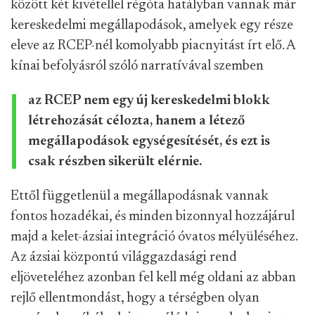
között két kivétellel régóta hatályban vannak már
kereskedelmi megállapodások, amelyek egy része
eleve az RCEP-nél komolyabb piacnyitást írt elő. A
kínai befolyásról szóló narratívával szemben
az RCEP nem egy új kereskedelmi blokk
létrehozását célozta, hanem a létező
megállapodások egységesítését, és ezt is
csak részben sikerült elérnie.
Ettől függetlenül a megállapodásnak vannak
fontos hozadékai, és minden bizonnyal hozzájárul
majd a kelet-ázsiai integráció óvatos mélyüléséhez.
Az ázsiai központú világgazdasági rend
eljöveteléhez azonban fel kell még oldani az abban
rejlő ellentmondást, hogy a térségben olyan