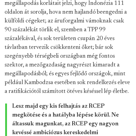
megállapodás korlátait jelzi, hogy Indonézia 111
oldalon át sorolja, hova nem hajlandó beengedni a
külföldi cégeket; az áruforgalmi vámoknak csak
90 százalékát törlik el, szemben a TPP 99
százalékával, és sok területen csupán 20 éves
távlatban tervezik csökkenteni őket; bár sok
szegényebb térségbeli országban még fontos
szektor, a mezőgazdaság nagyrészt kimaradt a
megállapodásból; és egyes fejlődő országok, mint
például Kambodzsa esetében sok rendelkezés eleve
a ratifikációtól számított ötéves késéssel lép életbe.
Lesz majd egy kis felhajtás az RCEP
megkötése és a hatályba lépése körül. Ne
áltassuk magunkat, az RCEP egy nagyon
kevéssé ambiciózus kereskedelmi