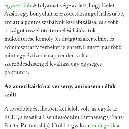
egyszerűbb
. A folyamat vége az lett, hogy Kelet-
Ázsiát egy bonyolult szerződésdzsungel hálózta be,
emiatt a pontos szabályok kisilabizálása, és a több
országot összekötő termelési hálózatok
működtetése komoly (és drága) szakértelmet és
adminisztratív terheket jelentett. Emiatt már több
mint egy évtizede napirenden volt a
szerződésdzsungel leváltása egy egységes
paktumra.
Az amerikai-kínai verseny, ami sosem róluk
szólt
A továbblépést illetően két jelölt volt, az egyik az
RCEP, a másik a Csendes-óceáni Partnerség (Trans-
Pacific Partnership). Utóbbit gyakran
emlegetik
a