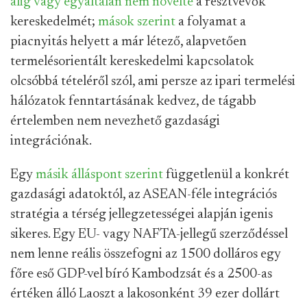
alig vagy egyáltalán nem növelte
a résztvevők
kereskedelmét;
mások szerint
a folyamat a
piacnyitás helyett a már létező, alapvetően
termelésorientált kereskedelmi kapcsolatok
olcsóbbá tételéről szól, ami persze az ipari termelési
hálózatok fenntartásának kedvez, de tágabb
értelemben nem nevezhető gazdasági
integrációnak.
Egy
másik álláspont szerint
függetlenül a konkrét
gazdasági adatoktól, az ASEAN-féle integrációs
stratégia a térség jellegzetességei alapján igenis
sikeres. Egy EU- vagy NAFTA-jellegű szerződéssel
nem lenne reális összefogni az 1500 dolláros egy
főre eső GDP-vel bíró Kambodzsát és a 2500-as
értéken álló Laoszt a lakosonként 39 ezer dollárt