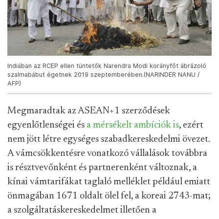
Indiában az RCEP ellen tüntetők Narendra Modi korányfőt ábrázoló
szalmabábut égetnek 2019 szeptemberében.(NARINDER NANU /
AFP)
Megmaradtak az ASEAN+1 szerződések
egyenlőtlenségei és
a mérsékelt ambíciók is
, ezért
nem jött létre egységes szabadkereskedelmi övezet.
A vámcsökkentésre vonatkozó vállalások továbbra
is résztvevőnként és partnerenként változnak, a
kínai vámtarifákat taglaló melléklet például emiatt
önmagában 1671 oldalt ölel fel, a koreai 2743-mat;
a szolgáltatáskereskedelmet illetően a