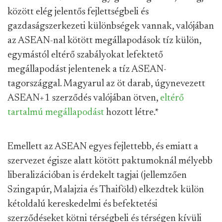
között elég jelentős fejlettségbeli és
gazdaságszerkezeti különbségek vannak, valójában
az ASEAN-nal kötött megállapodások tíz külön,
egymástól eltérő szabályokat lefektető
megállapodást jelentenek a tíz ASEAN-
tagországgal. Magyarul az öt darab, úgynevezett
ASEAN+1 szerződés valójában ötven,
eltérő
tartalmú megállapodást
hozott létre.
*
Emellett az ASEAN egyes fejlettebb, és emiatt a
szervezet égisze alatt kötött paktumoknál mélyebb
liberalizációban is érdekelt tagjai (jellemzően
Szingapúr, Malajzia és Thaiföld) elkezdtek külön
kétoldalú kereskedelmi és befektetési
szerződéseket kötni térségbeli és térségen kívüli