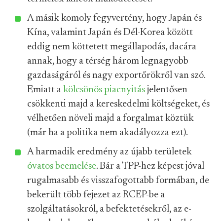
A másik komoly fegyvertény, hogy Japán és
Kína, valamint Japán és Dél-Korea között
eddig nem köttetett megállapodás, dacára
annak, hogy a térség három legnagyobb
gazdaságáról és nagy exportőrökről van szó.
Emiatt a
kölcsönös piacnyitás
jelentősen
csökkenti majd a kereskedelmi költségeket, és
vélhetően növeli majd a forgalmat köztük
(már ha a politika nem akadályozza ezt).
A harmadik eredmény az újabb területek
óvatos beemelése
. Bár a TPP-hez képest jóval
rugalmasabb és visszafogottabb formában, de
bekerült több fejezet az RCEP-be a
szolgáltatásokról, a befektetésekről, az e-